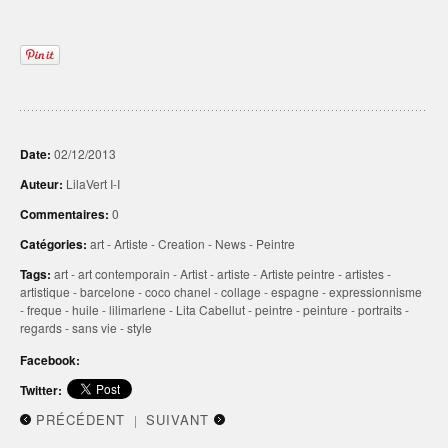
Ne rendant compte avec
précision que d'un…
Date:
02/12/2013
Auteur:
LilaVert I-I
Commentaires:
0
Catégories:
art
-
Artiste
-
Creation
-
News
-
Peintre
Tags:
art
-
art contemporain
-
Artist
-
artiste
-
Artiste peintre
-
artistes
-
artistique
-
barcelone
-
coco chanel
-
collage
-
espagne
-
expressionnisme
-
freque
-
huile
-
lilimarlene
-
Lita Cabellut
-
peintre
-
peinture
-
portraits
-
regards
-
sans vie
-
style
Facebook:
Twitter:
PRÉCÉDENT
SUIVANT
|