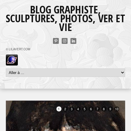
BLOG GRAPHISTE,
SCULPTURES, PHOTOS, VER ET
VIE
© LILAVERT.COM
1
2
3
4
5
6
7
8
9
10