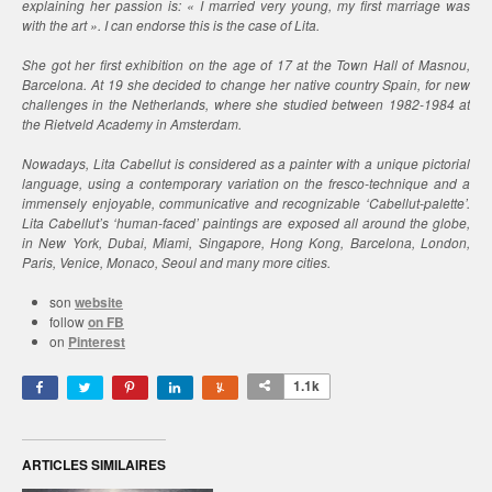
explaining her passion is: « I married very young, my first marriage was
with the art ». I can endorse this is the case of Lita.
She got her first exhibition on the age of 17 at the Town Hall of Masnou,
Barcelona. At 19 she decided to change her native country Spain, for new
challenges in the Netherlands, where she studied between 1982-1984 at
the Rietveld Academy in Amsterdam.
Nowadays, Lita Cabellut is considered as a painter with a unique
pictorial
language, using a contemporary variation on the fresco-technique and a
immensely enjoyable, communicative and recognizable ‘Cabellut-palette’.
Lita Cabellut’s ‘human-faced’ paintings are exposed all around the globe,
in New York, Dubai, Miami, Singapore, Hong Kong, Barcelona, London,
Paris, Venice, Monaco, Seoul and many more cities.
son
website
follow
on FB
on
Pinterest
1.1k
ARTICLES SIMILAIRES