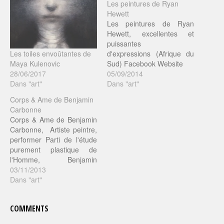
Les peintures de Ryan
Hewett
Les peintures de Ryan
Hewett, excellentes et
puissantes
Les toiles envoûtantes de
d'expressions (Afrique du
Maya Kulenovic
Sud) Facebook Website
28/06/2017
05/09/2014
Dans "art"
Dans "art"
Corps & Ame de Benjamin
Carbonne
Corps & Ame de Benjamin
Carbonne, Artiste peintre,
performer Parti de l'étude
purement plastique de
l'Homme, Benjamin
Carbonne peint l'histoire de
03/11/2013
ses personnages. Chacune
Dans "art"
de ses peintures porte en
elle un héritage quil
COMMENTS
s'attache à révéler dans les
visages, les corps, la chair.