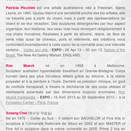
Patricia Piccinini
est une artiste australienne née à Freetown, Sierra
Leone, en 1965. Quoiqu’étant d’une sensibilité proche des bio-artistes, elle
ne travaille pas à partir du vivant, mais à partir des représentations du
vivant et de leur réception. Des sculptures dérangeantes par leur aspect
organique, leur réalisme, leur peau rose nous renvoyant obligatoirement à
nos chairs humaines. Réalisées à partir de silicone, résine, de fibre de
verre mais aussi de cheveux, poils et vêtements, ses créations nous
confrontent invariablement à notre vision de la normalité avec une intensité
certaine…
Visitez son site.
/
EXPO :
26 Apr 13 – 30 Jun 13,
Nature of the
Beast
, The New Art Gallery Walsall, ENGLAND.
Ron Mueck
né en 1958 à Melbourne.
Sculpteur australien hyperréaliste travaillant en Grande-Bretagne. Corps
humain dans ses plus minutieux détails grâce au silicone, à la résine
polyester et à la peinture à l’huile. Derrière sa précision clinique, un goût
du morbide transparaît, à travers la déchéance de ses corps obèses et
vieillissants accentuée par des dimensions toujours anormales.
Ron
Mueck fr.wikipedia
–
EXPO :
16 Avril 2013 au 29 Septembre 2013 – à la
Fondation Cartier – Paris, France
Xooang Choi
(최수앙 작업실)
Né en 1975 – Corée du Sud – Il obtient son BACHELOR of Fine Arts in
sculpture à l’Université Nationale de Séoul en 2002 et son MASTER of
Fine Art in sculpture dans la même université en 2005. Primé 2 fois en