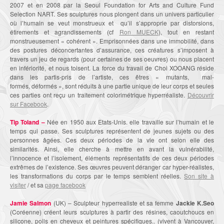
2007 et en 2008 par la Seoul Foundation for Arts and Culture Fund
Selection NART. Ses sculptures nous plongent dans un univers particulier
où l’humain se veut monstrueux et qu’il s’approprie par distorsions,
étirements et agrandissements (cf
Ron MUECK
), tout en restant
monstrueusement « cohérent ». Emprisonnées dans une immobilité, dans
des postures déconcertantes d’assurance, ces créatures s’imposent à
travers un jeu de regards (pour certaines de ses oeuvres) ou nous placent
en infériorité, et nous toisent. La force du travail de Choi XOOANG réside
dans les partis-pris de l’artiste, ces êtres « mutants, mal-
formés, déformés », sont réduits à une partie unique de leur corps et seules
ces parties ont reçu un traitement colorimétrique hyperréaliste.
Découvrir
sur Facebook
.
Tip Toland –
Née en 1950 aux Etats-Unis. elle travaille sur l’humain et le
temps qui passe. Ses sculptures représentent de jeunes sujets ou des
personnes âgées. Ces deux périodes de la vie ont selon elle des
similarités. Ainsi, elle cherche à mettre en avant la vulnérabilité,
l’innocence et l’isolement, éléments représentatifs de ces deux périodes
extrêmes de l’existence. Ses œuvres peuvent déranger car hyper-réalistes,
les transformations du corps par le temps semblent réelles.
Son site à
visiter
/ et sa
page facebook
Jamie Salmon
(UK) – Sculpteur hyperrealiste et sa femme
Jackie K.Seo
(Coréenne) créent leurs sculptures à partir des résines, caoutchoucs en
silicone, poils en cheveux et peintures spécifiques.. (vivent à Vancouver,