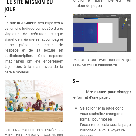
LE SITE MIGNON DU
hauteur de page.)
JOUR
Le site la « Galerie des Espèces »
est un site ludique composée d’une
vingtaine de créatures, chaque
visuel de créature est accompagné
d’une présentation écrite de
l’espèce et de sa lecture en
audiodescription. Ces espèces
RAJOUTER UNE PAGE INDESIGN QUI
imaginaires ont été entièrement
SERA DE TAILLE DIFFÉRENTE
façonnées à la main avec de la
pâte à modeler.
3 –
______1ère astuce pour changer
le format d’une page :
Sélectionner la page dont
vous souhaitez changer le
format. pour moi en
l’occurrence, cela sera la page
blanche que vous voyez ci-
SITE LA « GALERIE DES ESPÈCES »
dessous.
AVEC DES ANIMAUX IMAGINAIRES