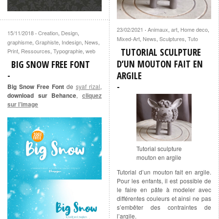
23/02/2021
Animaux
,
art
,
Home deco
,
·
15/11/2018
Creation
,
Design
,
·
Mixed-Art
,
News
,
Sculptures
,
Tuto
graphisme
,
Graphiste
,
Indesign
,
News
,
TUTORIAL SCULPTURE
Print
,
Ressources
,
Typographie
,
web
D’UN MOUTON FAIT EN
BIG SNOW FREE FONT
ARGILE
Big Snow Free Font
de
syaf rizal
,
download sur Behance
,
cliquez
sur l’image
Tutorial sculpture
mouton en argile
Tutorial d’un mouton fait en argile.
Pour les enfants, il est possible de
le faire en pâte à modeler avec
différentes couleurs et ainsi ne pas
s’embêter des contraintes de
l’argile.