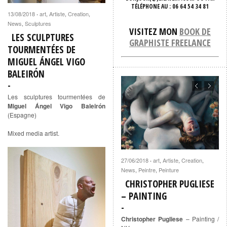
TÉLÉPHONE AU
: 06 64 54 34 81
13/08/2018
art
,
Artiste
,
Creation
,
·
News
,
Sculptures
VISITEZ MON
BOOK DE
LES SCULPTURES
GRAPHISTE FREELANCE
TOURMENTÉES DE
MIGUEL ÁNGEL VIGO
BALEIRÓN
Les sculptures tourmentées de
Miguel Ángel Vigo Baleirón
(Espagne)
Mixed media artist.
27/06/2018
art
,
Artiste
,
Creation
,
·
News
,
Peintre
,
Peinture
CHRISTOPHER PUGLIESE
– PAINTING
Christopher Pugliese
– Painting /