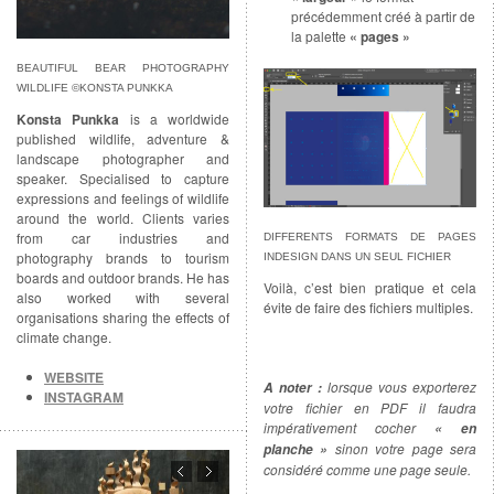
précédemment créé à partir de
la palette
« pages »
BEAUTIFUL BEAR PHOTOGRAPHY
WILDLIFE ©KONSTA PUNKKA
Konsta Punkka
is a worldwide
published wildlife, adventure &
landscape photographer and
speaker. Specialised to capture
expressions and feelings of wildlife
around the world. Clients varies
from car industries and
DIFFERENTS FORMATS DE PAGES
photography brands to tourism
INDESIGN DANS UN SEUL FICHIER
boards and outdoor brands. He has
Voilà, c’est bien pratique et cela
also worked with several
évite de faire des fichiers multiples.
organisations sharing the effects of
climate change.
WEBSITE
lorsque vous exporterez
A noter :
INSTAGRAM
votre fichier en PDF il faudra
impérativement cocher
« en
sinon votre page sera
planche »
considéré comme une page seule.