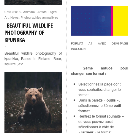
07/09/2018
Animaux
,
Artiste
,
Digital
·
Art
,
News
,
Photographies animalières
BEAUTIFUL WILDLIFE
PHOTOGRAPHY OF
KPUNKKA
FORMAT A4 AVEC DEMI-PAGE
INDESIGN
Beautiful wildlife photography of
kpunkka, Based in Finland. Bear,
squirrel, etc..
______2ème astuce pour
changer son format :
Sélectionnez la page dont
vous souhaitez changer le
format
Dans la palette
« outils »,
sélectionnez le 3ème
outil
format
Rentrez le format souhaité –
ou vous pouvez aussi
sélectionner à côté de
« largeur »
le format