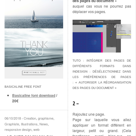
des pages du document »
auquel cas vous ne pourrez pas
déplacer vos pages.
TUTO : INTÉGRER DES PAGES DE
DIFFÉRENTS FORMATS DANS
INDESIGN : DÉSÉLECTIONNEZ DANS
LES PRÉFÉRENCES DE PAGES
: « AUTORISER LA RÉORGANISATION
BASICALINE FREE FONT
DES PAGES DU DOCUMENT »
Basicaline font download
/
20€
2 –
Rajoutez une page.
06/10/2018
Creation
,
graphisme
,
·
Page sur laquelle vous allez
Graphiste
,
Illustrations
,
News
,
appliquer un format différent en
responsive design
,
web
largeur, petit ou grand. (Cela
fonctionne aussi bien-sur en