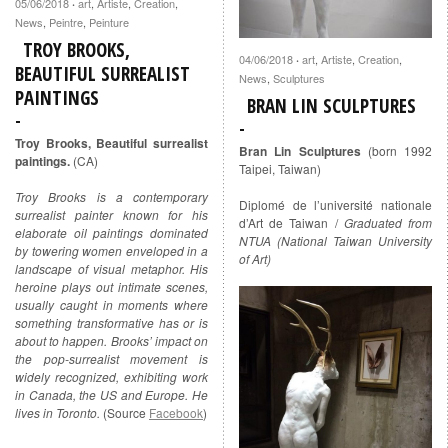
05/06/2018
art
,
Artiste
,
Creation
,
·
News
,
Peintre
,
Peinture
TROY BROOKS,
04/06/2018
art
,
Artiste
,
Creation
,
·
BEAUTIFUL SURREALIST
News
,
Sculptures
PAINTINGS
BRAN LIN SCULPTURES
Troy Brooks, Beautiful surrealist
Bran Lin Sculptures
(born 1992
paintings.
(CA)
Taipei, Taiwan)
Troy Brooks is a contemporary
Diplomé de l’université nationale
surrealist painter known for his
d’Art de Taiwan /
Graduated from
elaborate oil paintings dominated
NTUA (National Taiwan University
by towering women enveloped in a
of Art)
landscape of visual metaphor.
His
heroine plays out intimate scenes,
usually caught in moments where
something transformative has or is
about to happen. Brooks’ impact on
the pop-surrealist movement is
widely recognized, exhibiting work
in Canada, the US and Europe. He
lives in Toronto.
(Source
Facebook
)