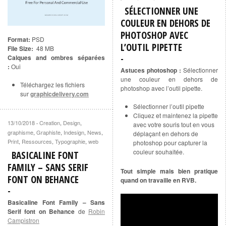
SÉLECTIONNER UNE
COULEUR EN DEHORS DE
PHOTOSHOP AVEC
Format:
PSD
L’OUTIL PIPETTE
File Size:
48 MB
Calques and ombres séparées
:
Oui
Astuces photoshop :
Sélectionner
une couleur en dehors de
Téléchargez les fichiers
photoshop avec l’outil pipette.
sur
graphicdelivery.com
Sélectionner l’outil pipette
Cliquez et maintenez la pipette
13/10/2018
Creation
,
Design
,
·
avec votre souris tout en vous
graphisme
,
Graphiste
,
Indesign
,
News
,
déplaçant en dehors de
Print
,
Ressources
,
Typographie
,
web
photoshop pour capturer la
couleur souhaitée.
BASICALINE FONT
FAMILY – SANS SERIF
Tout simple mais bien pratique
FONT ON BEHANCE
quand on travaille en RVB.
Basicaline Font Family – Sans
Serif font on Behance
de
Robin
Campistron