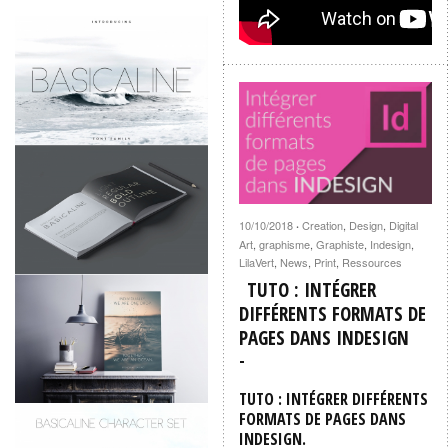
10/10/2018
Creation
,
Design
,
Digital
·
Art
,
graphisme
,
Graphiste
,
Indesign
,
LilaVert
,
News
,
Print
,
Ressources
TUTO : INTÉGRER
DIFFÉRENTS FORMATS DE
PAGES DANS INDESIGN
TUTO : INTÉGRER DIFFÉRENTS
FORMATS DE PAGES DANS
INDESIGN.