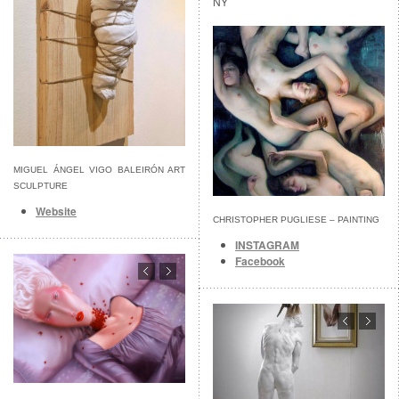
NY
Enregistrer
Enregistrer
MIGUEL ÁNGEL VIGO BALEIRÓN ART
SCULPTURE
Website
CHRISTOPHER PUGLIESE – PAINTING
INSTAGRAM
Facebook