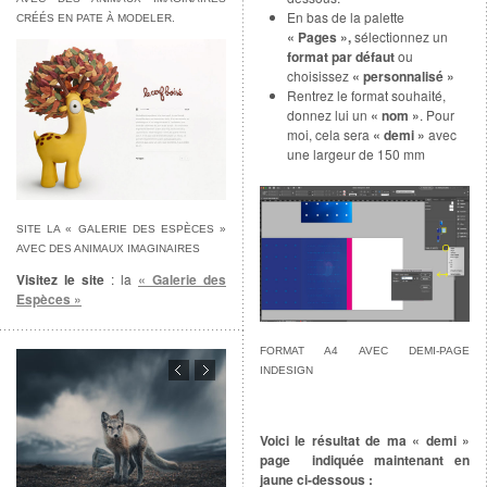
En bas de la palette
CRÉÉS EN PATE À MODELER.
« Pages »,
sélectionnez un
format par défaut
ou
choisissez
« personnalisé »
Rentrez le format souhaité,
donnez lui un
« nom »
. Pour
moi, cela sera
« demi »
avec
une largeur de 150 mm
SITE LA « GALERIE DES ESPÈCES »
AVEC DES ANIMAUX IMAGINAIRES
Visitez le site
: la
« Galerie des
Espèces »
FORMAT A4 AVEC DEMI-PAGE
INDESIGN
Voici le résultat de ma « demi »
page indiquée maintenant en
jaune ci-dessous
: