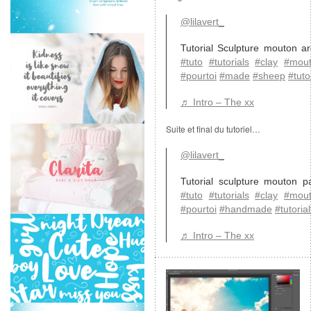
@lilavert_
Tutorial Sculpture mouton ar
#tuto
#tutorials
#clay
#mou
#pourtoi
#made
#sheep
#tuto
♬ Intro – The xx
Suite et final du tutoriel…
@lilavert_
Tutorial sculpture mouton p
#tuto
#tutorials
#clay
#mou
#pourtoi
#handmade
#tutorial
♬ Intro – The xx