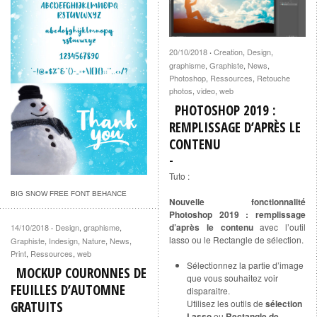
20/10/2018
Creation
,
Design
,
·
graphisme
,
Graphiste
,
News
,
Photoshop
,
Ressources
,
Retouche
photos
,
video
,
web
PHOTOSHOP 2019 :
REMPLISSAGE D’APRÈS LE
CONTENU
Tuto :
BIG SNOW FREE FONT BEHANCE
Nouvelle fonctionnalité
Photoshop 2019 : remplissage
d’après le contenu
avec l’outil
14/10/2018
Design
,
graphisme
,
·
lasso ou le Rectangle de sélection.
Graphiste
,
Indesign
,
Nature
,
News
,
Print
,
Ressources
,
web
Sélectionnez la partie d’image
MOCKUP COURONNES DE
que vous souhaitez voir
FEUILLES D’AUTOMNE
disparaitre.
Utilisez les outils de
sélection
GRATUITS
Lasso
ou
Rectangle de