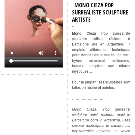
MONO CIEZA POP
SURREALISTE SCULPTURE
ARTISTE
Mono Cieza
Pop surrealiste
sculpture artiste, résident à
Barcelone (né en Argentine). Il
emploie différentes techniques
pour donner vie à ses sculptures :
hybrid mi-animal mi-homme,
humain déguisé aux allures
mystiques…
Pour la plupart, ses sculptures sont
faites en résine et peintes.
……………………….
Mono Cieza, Pop surrealist
sculpture artist, resident artist in
Barcelona born in Argentina, uses
several techniques to capture his
popsurrealist universe, in which