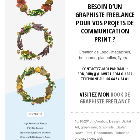
BESOIN D’UN
GRAPHISTE FREELANCE
POUR VOS PROJETS DE
COMMUNICATION
PRINT ?
Création de Logo / magazines,
brochures, plaquettes, flyers…
CONTACTEZ-MOI
PAR EMAIL
:
BONJOUR(@)LILAVERT.COM OU
PAR
TÉLÉPHONE AU
: 06 64 54 34 81
VISITEZ MON
BOOK DE
GRAPHISTE FREELANCE
13/10/2018
Creation
,
Design
,
Digital
·
Art
,
graphisme
,
Graphiste
,
LilaVert
,
News
,
Print
,
Ressources
,
Retouche
photos
,
video
,
web