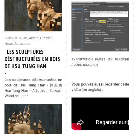
26/08/2018
art
,
Artiste
,
Creation
,
·
News
,
Sculptures
LES SCULPTURES
DÉSTRUCTURÉES EN BOIS
EXPORTATION PAGES EN PLANCHE
DE HSU TUNG HAN
ADOBE INDESIGN
Les sculptures déstructurées en
Vous pouvez aussi regarder cette
bois de Hsu Tung Han
/ 韓旭東
vidéo
(en anglais) :
Hsu-Tung Han – Artist from Taiwan,
Wood sculptor