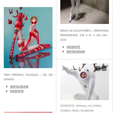
BRAN LIN SCULPTURES – IRRATIONAL
PREFERENCE, 156 X 61 X 184 CM –
2016
WEBSITE
INSTAGRAM
TROY BROOKS, CALIGULA – OIL ON
CANVAS
INSTAGRAM
WEBSITE
02/06/2018
Animaux
,
art
,
Artiste
,
·
Creation
,
News
,
Sculptures