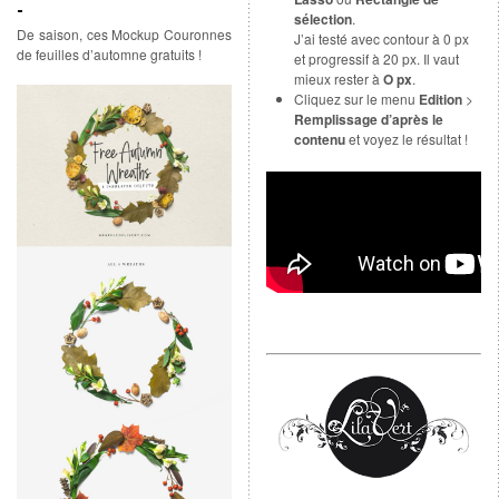
sélection
.
De saison, ces Mockup Couronnes
J’ai testé avec contour à 0 px
de feuilles d’automne gratuits !
et progressif à 20 px. Il vaut
mieux rester à
O px
.
Cliquez sur le menu
Edition
>
Remplissage d’après le
contenu
et voyez le résultat !