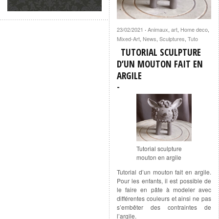
23/02/2021
Animaux
,
art
,
Home deco
,
·
Mixed-Art
,
News
,
Sculptures
,
Tuto
TUTORIAL SCULPTURE
D’UN MOUTON FAIT EN
ARGILE
Tutorial sculpture
mouton en argile
Tutorial d’un mouton fait en argile.
Pour les enfants, il est possible de
le faire en pâte à modeler avec
différentes couleurs et ainsi ne pas
s’embêter des contraintes de
l’argile.