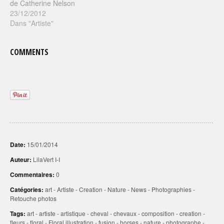
de Catherine Nelson
23/12/2012
Dans "Artiste"
COMMENTS
Date:
15/01/2014
Auteur:
LilaVert I-I
Commentaires:
0
Catégories:
art
-
Artiste
-
Creation
-
Nature
-
News
-
Photographies
-
Retouche photos
Tags:
art
-
artiste
-
artistique
-
cheval
-
chevaux
-
composition
-
creation
-
fleurs
-
floral
-
Floral illustration
-
fusion
-
horses
-
nature
-
photographe
-