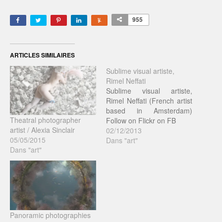
955
ARTICLES SIMILAIRES
Sublime visual artiste,
Rimel Neffati
Sublime visual artiste,
Rimel Neffati (French artist
based in Amsterdam)
Theatral photographer
Follow on Flickr on FB
artist / Alexia Sinclair
02/12/2013
05/05/2015
Dans "art"
Dans "art"
Panoramic photographies