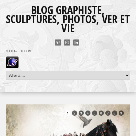
BLOG GRAPHISTE,
SCULPTURES, PHOTOS, VER ET
VIE
© LILAVERT.COM
1
2
3
4
5
6
7
8
9