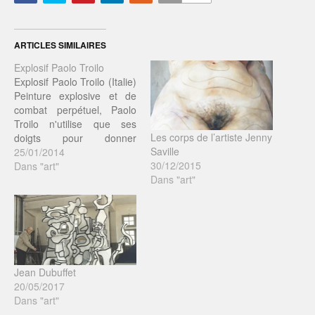
ARTICLES SIMILAIRES
Explosif Paolo Troilo
Explosif Paolo Troilo (Italie)
Peinture explosive et de
combat perpétuel, Paolo
Troilo n'utilise que ses
Les corps de l’artiste Jenny
doigts pour donner
Saville
naissance à des corps
25/01/2014
30/12/2015
remplis de force et de
Dans "art"
Dans "art"
violence. WEBSITE de
Paolo Troilo
Jean Dubuffet
20/05/2017
Dans "art"