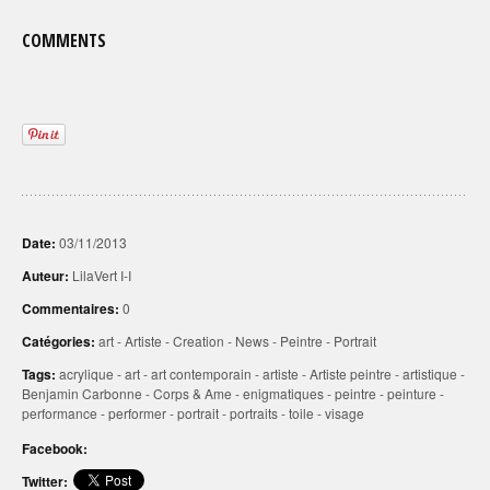
COMMENTS
Date:
03/11/2013
Auteur:
LilaVert I-I
Commentaires:
0
Catégories:
art
-
Artiste
-
Creation
-
News
-
Peintre
-
Portrait
Tags:
acrylique
-
art
-
art contemporain
-
artiste
-
Artiste peintre
-
artistique
-
Benjamin Carbonne
-
Corps & Ame
-
enigmatiques
-
peintre
-
peinture
-
performance
-
performer
-
portrait
-
portraits
-
toile
-
visage
Facebook:
Twitter: