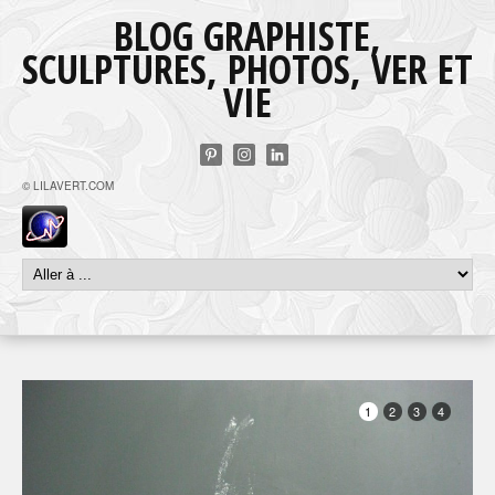
BLOG GRAPHISTE,
SCULPTURES, PHOTOS, VER ET
VIE
© LILAVERT.COM
1
2
3
4