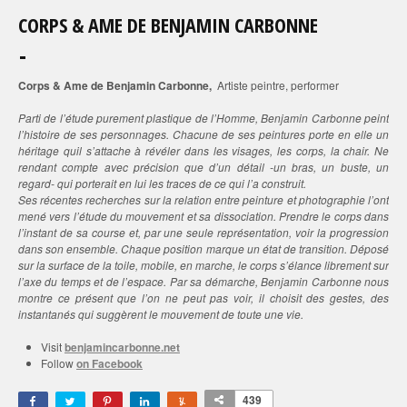
CORPS & AME DE BENJAMIN CARBONNE
Corps & Ame de Benjamin Carbonne,
Artiste peintre, performer
Parti de l’étude purement plastique de l’Homme, Benjamin Carbonne peint
l’histoire de ses personnages. Chacune de ses peintures porte en elle un
héritage quil s’attache à révéler dans les visages, les corps, la chair. Ne
rendant compte avec précision que d’un détail -un bras, un buste, un
regard- qui porterait en lui les traces de ce qui l’a construit.
Ses récentes recherches sur la relation entre peinture et photographie l’ont
mené vers l’étude du mouvement et sa dissociation. Prendre le corps dans
l’instant de sa course et, par une seule représentation, voir la progression
dans son ensemble. Chaque position marque un état de transition. Déposé
sur la surface de la toile, mobile, en marche, le corps s’élance librement sur
l’axe du temps et de l’espace. Par sa démarche, Benjamin Carbonne nous
montre ce présent que l’on ne peut pas voir, il choisit des gestes, des
instantanés qui suggèrent le mouvement de toute une vie.
Visit
benjamincarbonne.net
Follow
on Facebook
439