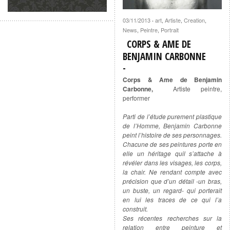
03/11/2013
art
,
Artiste
,
Creation
,
·
News
,
Peintre
,
Portrait
CORPS & AME DE
BENJAMIN CARBONNE
Corps & Ame de Benjamin
Carbonne,
Artiste peintre,
performer
Parti de l’étude purement plastique
de l’Homme, Benjamin Carbonne
peint l’histoire de ses personnages.
Chacune de ses peintures porte en
elle un héritage quil s’attache à
révéler dans les visages, les corps,
la chair. Ne rendant compte avec
précision que d’un détail -un bras,
un buste, un regard- qui porterait
en lui les traces de ce qui l’a
construit.
Ses récentes recherches sur la
relation entre peinture et