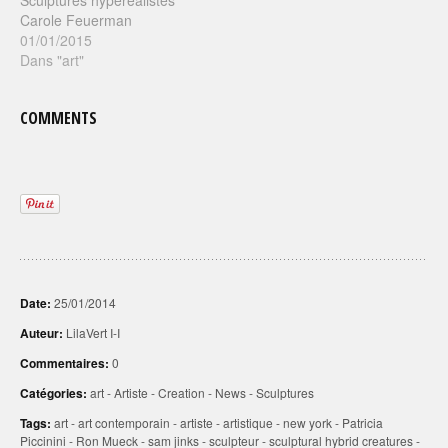
Carole Feuerman
01/01/2015
Dans "art"
COMMENTS
Date:
25/01/2014
Auteur:
LilaVert I-I
Commentaires:
0
Catégories:
art
-
Artiste
-
Creation
-
News
-
Sculptures
Tags:
art
-
art contemporain
-
artiste
-
artistique
-
new york
-
Patricia
Piccinini
-
Ron Mueck
-
sam jinks
-
sculpteur
-
sculptural hybrid creatures
-