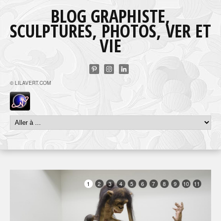
BLOG GRAPHISTE,
SCULPTURES, PHOTOS, VER ET
VIE
© LILAVERT.COM
1
2
3
4
5
6
7
8
9
10
11