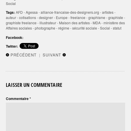
Social
Tags:
AFD
-
Agessa
-
alliance-francaise-des-designers.org
-
artistes
-
auteur
-
cotisations
-
designer
-
Europe
-
freelance
-
graphisme
-
graphiste
-
graphiste freelance
-
illustrateur
-
Maison des artistes
-
MDA
-
ministère des
Affaires sociales
-
photographe
-
régime
-
sécurité sociale
-
Social
-
statut
Facebook:
Twitter:
PRÉCÉDENT
SUIVANT
|
LAISSER UN COMMENTAIRE
Commentaire
*