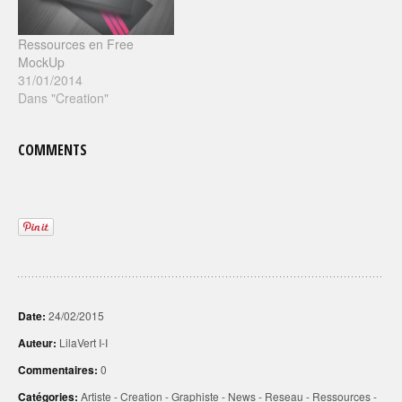
graphistes professionnels,
les refusent. Beaucoup,
Ressources en Free
par nécessité…
MockUp
31/01/2014
Dans "Creation"
COMMENTS
Date:
24/02/2015
Auteur:
LilaVert I-I
Commentaires:
0
Catégories:
Artiste
-
Creation
-
Graphiste
-
News
-
Reseau
-
Ressources
-