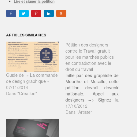
Lire et signer la pétition
ARTICLES SIMILAIRES
Pétition des designers
contre le Travail gratuit
pour les marchés publics
en contradiction avec le
droit du travail
Guide de » La commande
Initié par des graphiste de
de design graphique «
Meurthe et Moselle, cette
07/11/2014
pétition devrait devenir
Dans "Creation"
nationale. Appel aux
designers --> Signez la
pétition / Le site de la
17/10/2012
pétition Les consultations
Dans "Artiste"
exigeant un travail gratuit
sont de plus en plus
nombreuses. Certains,
parmi les meilleurs