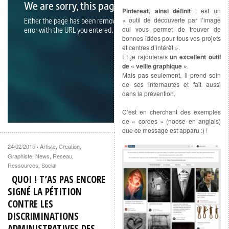
Pinterest, ainsi définit
: est un
« outil de découverte par l’image
qui vous permet de trouver de
bonnes idées pour tous vos projets
et centres d’intérêt ».
Et je rajouterais
un excellent outil
de « veille graphique »
.
Mais pas seulement, il prend soin
de ses internautes et fait aussi
dans la prévention.
C’est en cherchant des exemples
de « cordes » (noose en anglais)
que ce message est apparu :) !
24/02/2015
Artiste
,
Creation
,
·
Graphiste
,
News
,
Reseau
,
Ressources
,
Social
QUOI ! T’AS PAS ENCORE
SIGNÉ LA PÉTITION
CONTRE LES
DISCRIMINATIONS
ADMINISTRATIVES DES