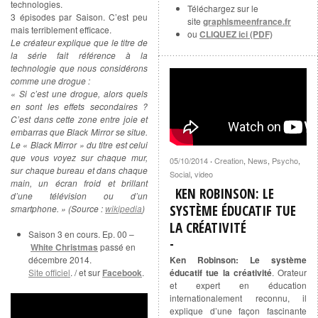
technologies.
Téléchargez sur le
3 épisodes par Saison. C’est peu
site
graphismeenfrance.fr
mais terriblement efficace.
ou
CLIQUEZ ici (PDF)
Le créateur explique que le titre de
la série fait référence à la
technologie que nous considérons
comme une drogue :
« Si c’est une drogue, alors quels
en sont les effets secondaires ?
C’est dans cette zone entre joie et
embarras que Black Mirror se situe.
Le « Black Mirror » du titre est celui
que vous voyez sur chaque mur,
05/10/2014
Creation
,
News
,
Psycho
,
·
sur chaque bureau et dans chaque
Social
,
video
main, un écran froid et brillant
KEN ROBINSON: LE
d’une télévision ou d’un
SYSTÈME ÉDUCATIF TUE
smartphone. » (Source :
wikipedia
)
LA CRÉATIVITÉ
Saison 3 en cours. Ep. 00 –
White Christmas
passé en
Ken Robinson: Le système
décembre 2014.
éducatif tue la créativité
. Orateur
Site officiel
. / et sur
Facebook
.
et expert en éducation
internationalement reconnu, il
explique d’une façon fascinante