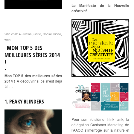
Le Manifeste de la Nouvelle
créativité
28/12/2014
News
,
Serie
,
Social
,
video
,
·
web
MON TOP 5 DES
MEILLEURES SÉRIES 2014
!
Mon TOP 5 des meilleures séries
2014 !
A découvrir si ce n’est déjà
fait…
1. PEAKY BLINDERS
Pour son troisième think tank, la
délégation Customer Marketing de
l’AACC s’interroge sur la nature et