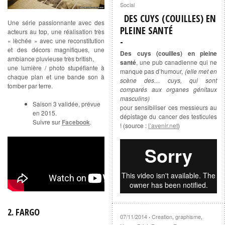
Social
DES CUYS (COUILLES) EN
Une série passionnante avec des
PLEINE SANTÉ
acteurs au top, une réalisation très
« lèchée » avec une reconstitution
et des décors magnifiques, une
Des cuys (couilles) en pleine
ambiance pluvieuse très british,
santé
, une pub canadienne qui ne
une lumière / photo stupéfiante à
manque pas d’humour,
(elle met en
chaque plan et une bande son à
scène des… cuys, qui sont
tomber par terre.
comparés aux organes génitaux
masculins)
Saison 3 validée, prévue
pour sensibiliser ces messieurs au
en 2015.
dépistage du cancer des testicules
Suivre sur
Facebook
.
! (source :
l’avenir.net
)
2. FARGO
07/11/2014
Creation
,
graphisme
,
·