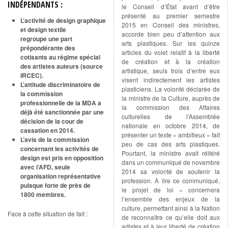
INDÉPENDANTS :
le Conseil d’État avant d’être
présenté au premier semestre
L’activité de design graphique
2015 en Conseil des ministres,
et design textile
accorde bien peu d’attention aux
regroupe une part
arts plastiques. Sur les quinze
prépondérante des
articles du volet relatif à la liberté
cotisants au régime spécial
de création et à la création
des artistes auteurs (source
artistique, seuls trois d’entre eux
IRCEC).
visent indirectement les artistes
L’attitude discriminatoire de
plasticiens. La volonté déclarée de
la commission
la ministre de la Culture, auprès de
professionnelle de la MDA a
la commission des Affaires
déjà été sanctionnée par une
culturelles de l’Assemblée
décision de la cour de
nationale en octobre 2014, de
cassation en 2014.
présenter un texte « ambitieux » fait
L’avis de la commission
peu de cas des arts plastiques.
concernant les activités de
Pourtant, la ministre avait réitéré
design est pris en opposition
dans un communiqué de novembre
avec l’AFD, seule
2014 sa volonté de soutenir la
organisation représentative
profession. À lire ce communiqué,
puisque forte de près de
le projet de loi « concernera
1800 membres.
l’ensemble des enjeux de la
culture, permettant ainsi à la Nation
Face à cette situation de fait :
de reconnaître ce qu’elle doit aux
artistes et à leur liberté de création