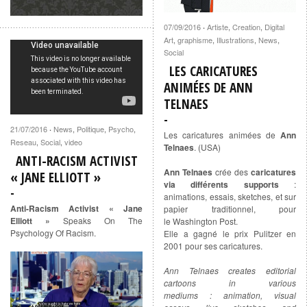
07/09/2016
Artiste
,
Creation
,
Digital
·
Art
,
graphisme
,
Illustrations
,
News
,
Social
LES CARICATURES
ANIMÉES DE ANN
TELNAES
21/07/2016
News
,
Politique
,
Psycho
,
·
Les caricatures animées de
Ann
Reseau
,
Social
,
video
Telnaes
. (USA)
ANTI-RACISM ACTIVIST
Ann Telnaes
crée des
caricatures
« JANE ELLIOTT »
via différents supports
:
animations, essais, sketches, et sur
Anti-Racism Activist « Jane
papier traditionnel, pour
Elliott »
Speaks On The
le Washington Post.
Psychology Of Racism.
Elle a gagné le prix Pulitzer en
2001 pour ses caricatures.
Ann Telnaes creates editorial
cartoons in various
mediums : animation, visual