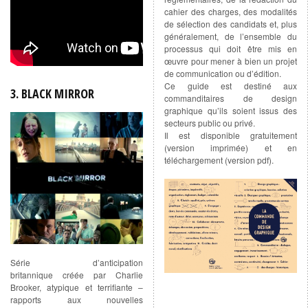
cahier des charges, des modalités
de sélection des candidats et, plus
généralement, de l’ensemble du
processus qui doit être mis en
œuvre pour mener à bien un projet
de communication ou d’édition.
Ce guide est destiné aux
3. BLACK MIRROR
commanditaires de design
graphique qu’ils soient issus des
secteurs public ou privé.
Il est disponible gratuitement
(version imprimée) et en
téléchargement (version pdf).
Série d’anticipation
britannique créée par Charlie
Brooker, atypique et terrifiante –
rapports aux nouvelles