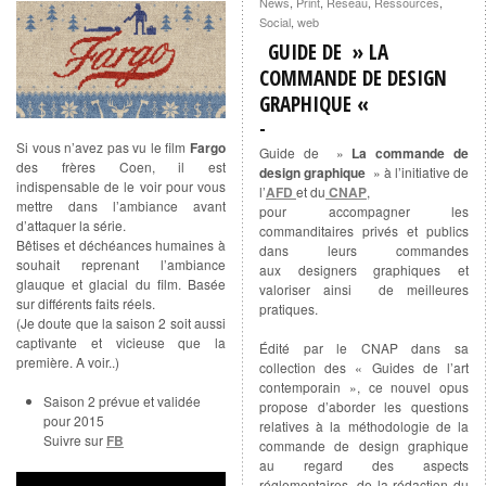
News
,
Print
,
Reseau
,
Ressources
,
Social
,
web
GUIDE DE » LA
COMMANDE DE DESIGN
GRAPHIQUE «
Si vous n’avez pas vu le film
Fargo
Guide de »
La commande de
des frères Coen, il est
design graphique
» à l’initiative de
indispensable de le voir pour vous
l’
AFD
et du
CNAP
,
mettre dans l’ambiance avant
pour accompagner les
d’attaquer la série.
commanditaires privés et publics
Bêtises et déchéances humaines à
dans leurs commandes
souhait reprenant l’ambiance
aux designers graphiques et
glauque et glacial du film. Basée
valoriser ainsi de meilleures
sur différents faits réels.
pratiques.
(Je doute que la saison 2 soit aussi
captivante et vicieuse que la
Édité par le CNAP dans sa
première. A voir..)
collection des « Guides de l’art
contemporain », ce nouvel opus
Saison 2 prévue et validée
propose d’aborder les questions
pour 2015
relatives à la méthodologie de la
Suivre sur
FB
commande de design graphique
au regard des aspects
réglementaires, de la rédaction du