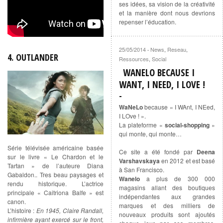
ses idées, sa vision de la créativité
et la manière dont nous devrions
repenser l’éducation.
25/05/2014
News
,
Reseau
,
·
4. OUTLANDER
Ressources
,
Social
WANELO BECAUSE I
WANT, I NEED, I LOVE !
WaNeLo
because « I WAnt, I NEed,
I LOve ! ».
La plateforme «
social-shopping
»
qui monte, qui monte…
Série télévisée américaine basée
Ce site a été fondé par
Deena
sur le livre « Le Chardon et le
Varshavskaya
en 2012 et est basé
Tartan » de l’auteure Diana
à San Francisco.
Gabaldon.. Tres beau paysages et
Wanelo
a plus de 300 000
rendu historique. L’actrice
magasins allant des boutiques
principale « Caitriona Balfe » est
indépendantes aux grandes
canon.
marques et des milliers de
L’histoire :
En 1945, Claire Randall,
nouveaux produits sont ajoutés
infirmière ayant exercé sur le front,