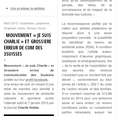
ainsi qu’au développement de la
pensée, des idées, de la
Lire et signer la pétition
connaissance et du respect de la
diversité des cultures. »
08/01/2015
Exploitation
,
graphisme
,
·
La reconnaissance portée par la
Graphiste
,
News
,
Reseau
,
Social
nation aux artistes plasticiens se
résume alors à une seule
MOUVEMENT « JE SUIS
proposition concrète : la possibilité
CHARLIE » ET GROSSIERE
de bénéficier du revenu de
ERREUR DE COM DES
solidarité active (RSA). À condition
toutefois que l’artiste auteur,
3SUISSES
notamment d’œuvres graphiques,
plastiques et photographiques, tire
Mouvement « Je suis Charlie » et
« de la vente et de l’exploitation de
Grossiere erreur de
ses œuvres des revenus
communication des 3suisses
n’excédant pas un montant fixé par
postée sur leur
profil facebook
.
décret », conformément au futur
Une erreur de com en mixant d’une
alinéa de l’article L. 262-7 du code
drôle de manière leur identité à
de l’action sociale et des familles.
celle du mouvement de solidarité
D’un montant maximal de 513,88
naturelle et spontané contre
euros en 2015 pour une personne
l’attentat subit le 7 janvier 2015 par
seule et sans enfant, ce revenu
le journal
Charlie Hebdo
.
constituera certes un complément
parfois nécessaire, auquel les