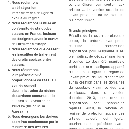
Nous réclamons
et d’améliorer son soutien aux
la réintégration
artistes ». La version actuelle de
immédiate des designers
l’avant-projet de loi ne s’en fait
exclus du régime
.
nullement l’écho.
Nous réclamons la mise en
conformité du statut des
Grands principes
auteurs en France, incluant
Résultat de la fusion de plusieurs
les designers, avec le statut
textes, le présent avant-projet
de l’artiste en Europe.
combine de nombreuses
Nous réclamons que
cessent
dispositions pour lesquelles il est
les inégalités de traitement
bien délicat de dégager une ligne
des droits sociaux entre
directrice. Le désintérêt manifeste
auteurs
.
porté aux arts plastiques apparaît
Nous réclamons
d’autant plus flagrant au regard de
la représentativité
l’avant-projet de loi d’orientation
proportionnelle de l’AFD au
sur la création dans les domaines
sein du conseil
du spectacle vivant et des arts
d’administration du régime
plastiques, dans sa version
des artistes auteurs
quelle
d’octobre 2013, dont certaines
que soit son évolution de
dispositions sont néanmoins
structure (fusion MDA
reprises. Ainsi, la réforme du
Agessa…)
régime de protection sociale des
Nous dénonçons les dérives
artistes auteurs, qui figurait
sectaires cautionnées par le
pourtant dans le précédent avant-
ministère des Affaires
projet, a disparu. Il en est de même