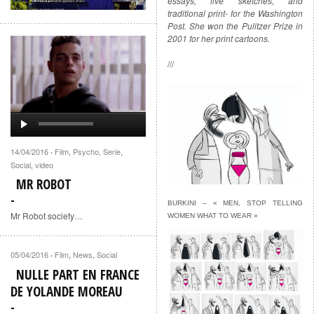
essays, live sketches, and
traditional print- for the Washington
Post. She won the Pulitzer Prize in
2001 for her print cartoons.
///
14/04/2016
Film
,
Psycho
,
Serie
,
·
Social
,
video
MR ROBOT
BURKINI – « MEN, STOP TELLING
Mr Robot society…
WOMEN WHAT TO WEAR »
05/04/2016
Film
,
News
,
Social
·
NULLE PART EN FRANCE
DE YOLANDE MOREAU