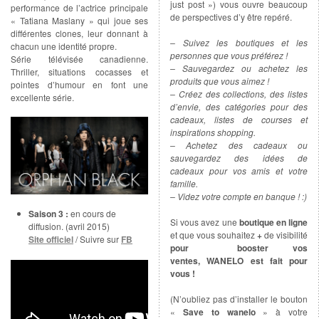
just post ») vous ouvre beaucoup
performance de l’actrice principale
de perspectives d’y être repéré.
« Tatiana Maslany » qui joue ses
différentes clones, leur donnant à
– Suivez les boutiques et les
chacun une identité propre.
personnes que vous préférez !
Série télévisée canadienne.
– Sauvegardez ou achetez les
Thriller, situations cocasses et
produits que vous aimez !
pointes d’humour en font une
– Créez des collections, des listes
excellente série.
d’envie, des catégories pour des
cadeaux, listes de courses et
inspirations shopping.
– Achetez des cadeaux ou
sauvegardez des idées de
cadeaux pour vos amis et votre
famille.
– Videz votre compte en banque ! :)
Saison 3 :
en cours de
Si vous avez une
boutique en ligne
diffusion. (avril 2015)
et que vous souhaitez
+
de visibilité
Site officiel
/ Suivre sur
FB
pour booster vos
ventes, WANELO est fait pour
vous !
(N’oubliez pas d’installer le bouton
«
Save to wanelo
» à votre