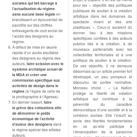
sociales qui fait barrage à
pour les « objectifs des politiques
l’actualisation du régime
publiques de soutien à la création
sans aucune base légale
en
artistique dans les domaines du
brandissant un épouvantail de
spectacle vivant et des arts
pacotille sur des chiffres
plastiques ». Ceux-ci auraient dû
extravagants de coût social de
donner lieu à des missions
l’accès des designers au
spécifiques confiées à des acteurs
régime.
publics liés à la création, à de
À défaut de mise en œuvre
nouveaux partenariats avec les
rapide d’un accès équitable
collectivités territoriales et à une
des designers au régime des
politique de soutien à la création.
auteurs,
faire scission avec le
De ces objectifs, il ne demeure
système archaïque actuel de
désormais qu’un article premier fort
la MDA et créer une
développé, un peu pompeux et
commission spécifique aux
dépourvu de portée normative.
activités de design dans le
Morceau choisi : « La Nation
régime
(à l’égale de celle de
protège la liberté de création
la photographie à l’Agessa).
artistique qui contribue à la
En dernier ressort,
faire
pérennité du caractère
la grève des cotisations afin
démocratique d’une société et à la
de démontrer le poids
cohésion sociale. Elle l’inscrit au
économique de l’activité
socle des libertés fondamentales
d’auteur des designers
dans
en ce qu’elle participe à
le régime spécial des artistes
l’émancipation de la personne
auteurs.