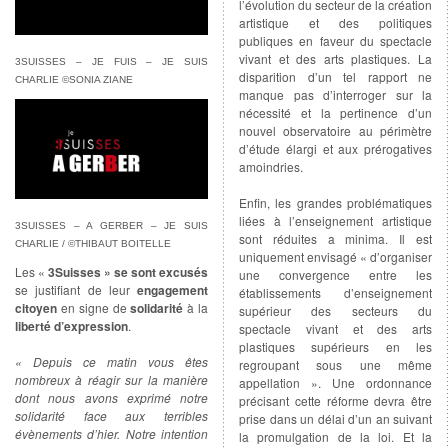
l’évolution du secteur de la création
artistique et des politiques
publiques en faveur du spectacle
vivant et des arts plastiques. La
3SUISSES – JE FUIS – JE SUIS
disparition d’un tel rapport ne
CHARLIE ©SONIA ZIANE
manque pas d’interroger sur la
nécessité et la pertinence d’un
nouvel observatoire au périmètre
d’étude élargi et aux prérogatives
amoindries.
Enfin, les grandes problématiques
liées à l’enseignement artistique
3SUISSES – A GERBER – JE SUIS
sont réduites a minima. Il est
CHARLIE / ©THIBAUT BOITELLE
uniquement envisagé « d’organiser
Les «
3Suisses » se sont excusés
une convergence entre les
se justifiant de leur
engagement
établissements d’enseignement
citoyen
en signe de
solidarité
à la
supérieur des secteurs du
liberté d’expression
.
spectacle vivant et des arts
plastiques supérieurs en les
« Depuis ce matin vous êtes
regroupant sous une même
nombreux à réagir sur la manière
appellation ». Une ordonnance
dont nous avons exprimé notre
précisant cette réforme devra être
solidarité face aux terribles
prise dans un délai d’un an suivant
évènements d’hier. Notre intention
la promulgation de la loi. Et la