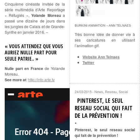
Cinquième cinéaste invitée de la
série multimédia d’Arte Reportage
« Réfugiés »,
Yolande Moreau
a
passé une dizaine de jours dans
BURKINI ANIMATION – ANN TELNAES
les jungles de Calais et de Grande-
Synthe en janvier 2016. –
Très bonne idée de donner vie à
ses caricatures en utilisant
l’animation gif.
« VOUS ATTENDEZ QUE VOUS
AURIEZ NULLE PART POUR
Website Ann Telnaes
SEULE PATRIE.. »
Twitter
Nulle part en France
de Yolande
Moreau.
See more at
:
http://info.arte.tv
24/03/2015
News
,
Reseau
,
Social
·
PINTEREST, LE SEUL
RESEAU SOCIAL QUI FAIT
DE LA PRÉVENTION !
Pinterest, le seul reseau social
qui fait de la prévention !