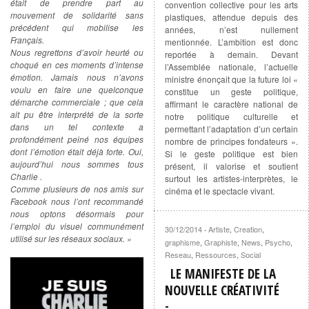
était de prendre part au
convention collective pour les arts
mouvement de solidarité sans
plastiques, attendue depuis des
précédent qui mobilise les
années, n’est nullement
Français.
mentionnée. L’ambition est donc
Nous regrettons d’avoir heurté ou
reportée à demain. Devant
choqué en ces moments d’intense
l’Assemblée nationale, l’actuelle
émotion. Jamais nous n’avons
ministre énonçait que la future loi «
voulu en faire une quelconque
constitue un geste politique,
démarche commerciale ; que cela
affirmant le caractère national de
ait pu être interprété de la sorte
notre politique culturelle et
dans un tel contexte a
permettant l’adaptation d’un certain
profondément peiné nos équipes
nombre de principes fondateurs ».
dont l’émotion était déjà forte. Oui,
Si le geste politique est bien
aujourd’hui nous sommes tous
présent, il valorise et soutient
Charlie .
surtout les artistes-interprètes, le
Comme plusieurs de nos amis sur
cinéma et le spectacle vivant.
Facebook nous l’ont recommandé
nous optons désormais pour
l’emploi du visuel communément
30/12/2014
Artiste
,
Creation
,
·
utilisé sur les réseaux sociaux. »
graphisme
,
Graphiste
,
News
,
Psycho
,
Reseau
,
Ressources
,
Social
LE MANIFESTE DE LA
NOUVELLE CRÉATIVITÉ