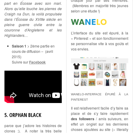
chaque jour par ses membres.
part en Écosse avec son mari.
(Membres en majorité très jeunes
Alors qu’elle touche les pierres de
selon une étude !)
Craigh na Dun, la voilà propulsée
dans l’Écosse du XVIIIe siècle en
pleine guerre civile entre la
couronne d’Angleterre et les
L’interface du site est épuré, à la
Highlanders…
« Pinterest » et son fonctionnement
se personnalise vite à vos goûts et
Saison 1
> 2ème partie en
vos envies.
cours de diffusion – (avril
2015)
Suivre sur
Facebook
WANELO-INTERFACE ÉPURÉ À LA
PINTEREST
Il est relativement facile d’y faire sa
place et de s’y faire rapidement
5. ORPHAN BLACK
des followers
/ amis suiveurs, en
effet un onglet sur les dernieres
parce que j’adore les histoires de
choses ajoutées au site (« literally
clones :). A noter la très belle