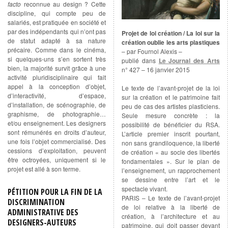
facto
reconnue au design ? Cette
discipline, qui compte peu de
salariés, est pratiquée en société et
par des indépendants qui n’ont pas
Projet de loi création / La loi sur la
de statut adapté à sa nature
création oublie les arts plastiques
précaire. Comme dans le cinéma,
– par Fournol Alexis –
si quelques-uns s’en sortent très
publié dans
Le Journal des Arts
bien, la majorité survit grâce à une
n° 427 – 16 janvier 2015
activité pluridisciplinaire qui fait
appel à la conception d’objet,
Le texte de l’avant-projet de la loi
d’interactivité, d’espace,
sur la création et le patrimoine fait
d’installation, de scénographie, de
peu de cas des artistes plasticiens.
graphisme, de photographie…
Seule mesure concrète : la
et/ou enseignement. Les designers
possibilité de bénéficier du RSA.
sont rémunérés en droits d’auteur,
L’article premier inscrit pourtant,
une fois l’objet commercialisé. Des
non sans grandiloquence, la liberté
cessions d’exploitation, peuvent
de création « au socle des libertés
être octroyées, uniquement si le
fondamentales ». Sur le plan de
projet est allé à son terme.
l’enseignement, un rapprochement
se dessine entre l’art et le
spectacle vivant.
PÉTITION POUR LA FIN DE LA
PARIS – Le texte de l’avant-projet
DISCRIMINATION
de loi relative à la liberté de
ADMINISTRATIVE DES
création, à l’architecture et au
DESIGNERS-AUTEURS
patrimoine, qui doit passer devant