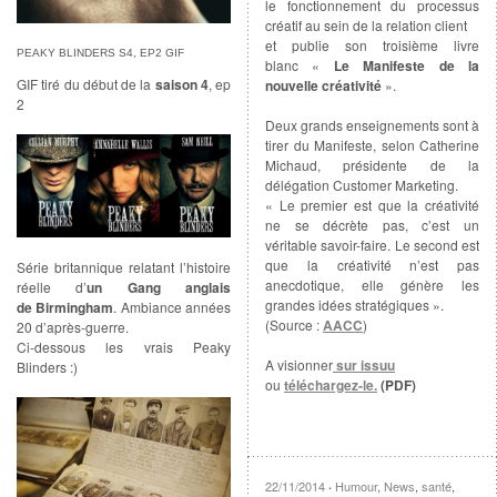
le fonctionnement du processus
créatif au sein de la relation client
et publie son troisième livre
PEAKY BLINDERS S4, EP2 GIF
blanc «
Le Manifeste de la
GIF tiré du début de la
saison 4
, ep
nouvelle créativité
».
2
Deux grands enseignements sont à
tirer du Manifeste, selon Catherine
Michaud, présidente de la
délégation Customer Marketing.
« Le premier est que la créativité
ne se décrète pas, c’est un
véritable savoir-faire. Le second est
que la créativité n’est pas
Série britannique relatant l’histoire
anecdotique, elle génère les
réelle d’
un Gang anglais
grandes idées stratégiques ».
de Birmingham
. Ambiance années
(Source :
AACC
)
20 d’après-guerre.
Ci-dessous les vrais Peaky
A visionner
sur issuu
Blinders :)
ou
téléchargez-le.
(PDF)
22/11/2014
Humour
,
News
,
santé
,
·