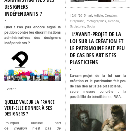
DESIGNERS
INDÉPENDANTS ?
15/01/2015
art
,
Artiste
,
Creation
,
·
Graphiste
,
Photographies
,
Reseau
,
Sculptures
,
Social
Quoi ! t’as pas encore signé la
pétition contre les discriminations
L’AVANT-PROJET DE LA
administratives des designers
LOI SUR LA CRÉATION ET
indépendants ?
LE PATRIMOINE FAIT PEU
DE CAS DES ARTISTES
PLASTICIENS
L’avant-projet de la loi sur la
création et le patrimoine fait peu
de cas des artistes plasticiens
,
Extrait :
seule mesure concrète : la
possibilité de bénéficier du RSA.
QUELLE VALEUR LA FRANCE
VEUT-ELLE DONNER À SES
DESIGNERS ?
Pourquoi aucune part
de
création
n’est pas
de