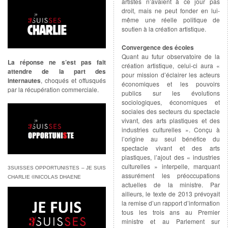
artistes n’avaient à ce jour pas
droit, mais ne peut fonder en lui-
même une réelle politique de
soutien à la création artistique.
Convergence des écoles
Quant au futur observatoire de la
La réponse ne s’est pas fait
création artistique, celui-ci aura «
attendre de la part des
pour mission d’éclairer les acteurs
internautes
, choqués et offusqués
économiques et les pouvoirs
par la récupération commerciale.
publics sur les évolutions
sociologiques, économiques et
sociales des secteurs du spectacle
vivant, des arts plastiques et des
industries culturelles ». Conçu à
l’origine au seul bénéfice du
spectacle vivant et des arts
plastiques, l’ajout des « industries
culturelles » interpelle, marquant
3SUISSES OPPORTUNISTES – JE SUIS
assurément les préoccupations
CHARLIE ©NICOLAS DHAENE
actuelles de la ministre. Par
ailleurs, le texte de 2013 prévoyait
la remise d’un rapport d’information
tous les trois ans au Premier
ministre et au Parlement sur