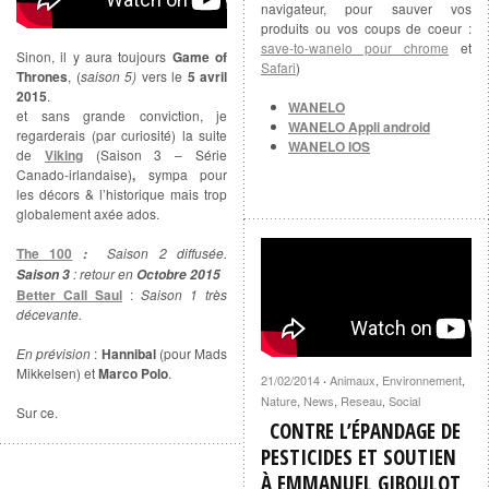
navigateur, pour sauver vos
produits ou vos coups de coeur :
save-to-wanelo pour chrome
et
Sinon, il y aura toujours
Game of
Safari
)
Thrones
, (
saison 5)
vers le
5 avril
2015
.
WANELO
et sans grande conviction, je
WANELO Appli android
regarderais (par curiosité) la suite
WANELO IOS
de
Viking
(Saison 3 – Série
Canado-irlandaise)
,
sympa pour
les décors & l’historique mais trop
globalement axée ados.
The 100
Saison 2 diffusée.
:
: retour en
Saison 3
Octobre 2015
Better Call Saul
:
Saison 1 très
décevante.
En prévision
:
Hannibal
(pour Mads
Mikkelsen) et
Marco Polo
.
21/02/2014
Animaux
,
Environnement
,
·
Nature
,
News
,
Reseau
,
Social
Sur ce.
CONTRE L’ÉPANDAGE DE
PESTICIDES ET SOUTIEN
À EMMANUEL GIBOULOT