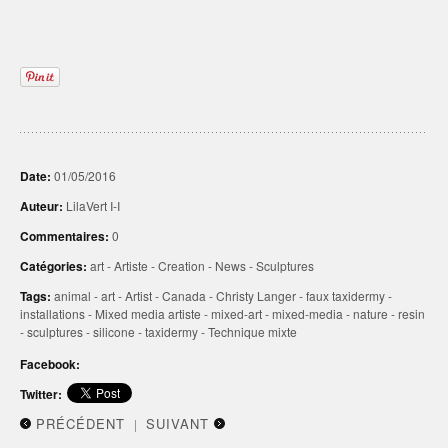
Date:
01/05/2016
Auteur:
LilaVert I-I
Commentaires:
0
Catégories:
art
-
Artiste
-
Creation
-
News
-
Sculptures
Tags:
animal
-
art
-
Artist
-
Canada
-
Christy Langer
-
faux taxidermy
-
installations
-
Mixed media artiste
-
mixed-art
-
mixed-media
-
nature
-
resin
-
sculptures
-
silicone
-
taxidermy
-
Technique mixte
Facebook:
Twitter:
PRÉCÉDENT
SUIVANT
|