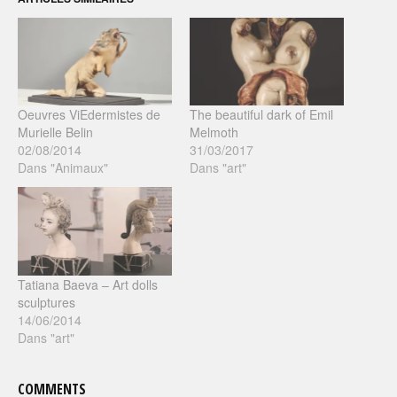
Oeuvres ViEdermistes de
The beautiful dark of Emil
Murielle Belin
Melmoth
02/08/2014
31/03/2017
Dans "Animaux"
Dans "art"
Tatiana Baeva – Art dolls
sculptures
14/06/2014
Dans "art"
COMMENTS