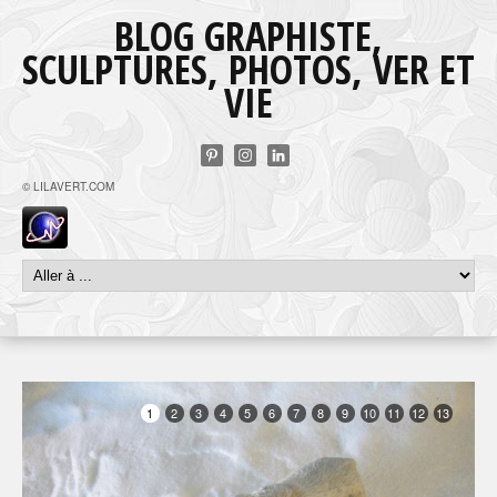
BLOG GRAPHISTE,
SCULPTURES, PHOTOS, VER ET
VIE
© LILAVERT.COM
1
2
3
4
5
6
7
8
9
10
11
12
13