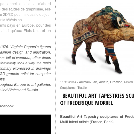
personnel qu’elle a d’abord
s des études de graphisme, elle
e 2D/3D pour l’industrie du jeu-
 la télévision.
rents pays en Europe, pour des
 ainsi qu’aux Etats-Unis et en
 1976. Virginie Ropars’s figures
ashion design and illustration,
es full of wonders, other times
emininity took alway the main
primary expressed in drawings
D graphic artist for computer
try.
11/12/2014
Animaux
,
art
,
Artiste
,
Creation
,
Mixed-
·
roughout Europe in art galleries
Sculptures
,
Textile
nited States and Russia.
BEAUTIFUL ART TAPESTRIES SC
OF FREDERIQUE MORREL
facebook
Beautiful Art Tapestry sculptures of Fred
Multi-talent artiste (France, Paris)