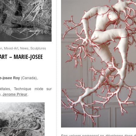
on
,
Mixed-Art
,
News
,
Sculptures
ART – MARIE-JOSEE
ie-josee Roy
(Canada),
étales, Technique mixte sur
n,
Jerome Prieur
.
Son univers personnel se développe dans 