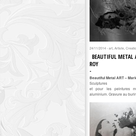
24/11/2014
art
,
Artiste
,
Creati
·
BEAUTIFUL METAL 
ROY
Beautiful Metal ART – Mar
Sculptures
et pour les peintures m
aluminium. Gravure au buri