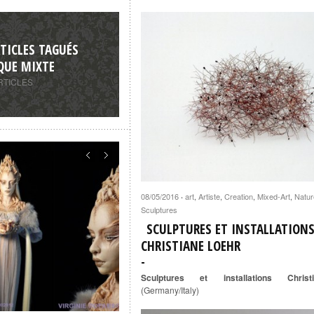
TICLES TAGUÉS
QUE MIXTE
RTICLES
08/05/2016
art
,
Artiste
,
Creation
,
Mixed-Art
,
Natur
·
Sculptures
SCULPTURES ET INSTALLATION
CHRISTIANE LOEHR
Sculptures et installations Chris
(Germany/Italy)