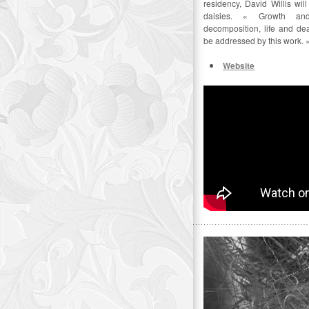
residency, David Willis wil
daisies. « Growth an
decomposition, life and deat
be addressed by this work. 
Website