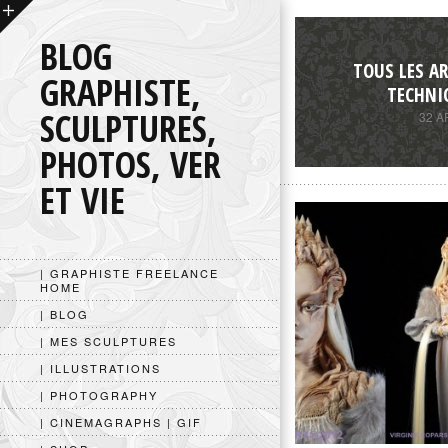
BLOG
TOUS LES AR
GRAPHISTE,
TECHNI
SCULPTURES,
32 A
PHOTOS, VER
ET VIE
| GRAPHISTE FREELANCE
HOME
| BLOG
| MES SCULPTURES
| ILLUSTRATIONS
| PHOTOGRAPHY
| CINEMAGRAPHS | GIF