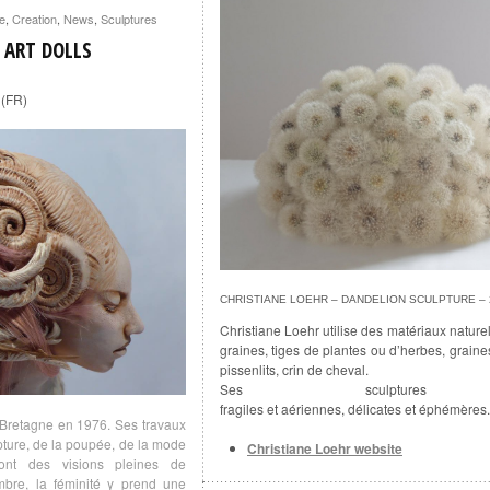
te
,
Creation
,
News
,
Sculptures
 ART DOLLS
(FR)
CHRISTIANE LOEHR – DANDELION SCULPTURE – 
Christiane Loehr utilise des matériaux nature
graines, tiges de plantes ou d’herbes, graine
pissenlits, crin de cheval.
Ses sculptures
fragiles et aériennes, délicates et éphémères.
 Bretagne en 1976. Ses travaux
lpture, de la poupée, de la mode
Christiane Loehr website
 sont des visions pleines de
mbre, la féminité y prend une