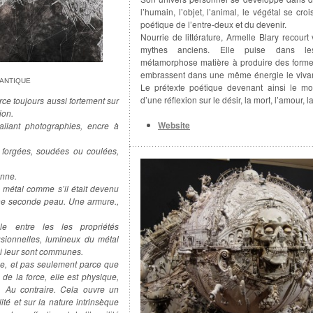
l’humain, l’objet, l’animal, le végétal se cr
poétique de l’entre-deux et du devenir.
Nourrie de littérature, Armelle Blary recourt
mythes anciens. Elle puise dans le
métamorphose matière à produire des formes
embrassent dans une même énergie le vivant
CANTIQUE
Le prétexte poétique devenant ainsi le moy
d’une réflexion sur le désir, la mort, l’amour, l
rce toujours aussi fortement sur
ion.
Website
aliant photographies, encre à
 forgées, soudées ou coulées,
enne.
 métal comme s’il était devenu
ne seconde peau. Une armure.,
èle entre les les propriétés
usionnelles, lumineux du métal
ui leur sont communes.
e, et pas seulement parce que
 de la force, elle est physique,
. Au contraire. Cela ouvre un
té et sur la nature intrinsèque