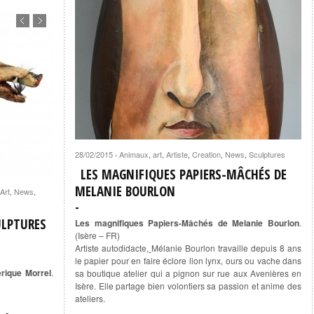
28/02/2015
Animaux
,
art
,
Artiste
,
Creation
,
News
,
Sculptures
·
LES MAGNIFIQUES PAPIERS-MÂCHÉS DE
MELANIE BOURLON
Art
,
News
,
ULPTURES
Les magnifiques Papiers-Mâchés de Melanie Bourlon
.
(Isère – FR)
Artiste autodidacte,
Mélanie Bourlon travaille depuis 8 ans
le papier pour en faire éclore lion lynx, ours ou vache dans
erique Morrel
.
sa boutique atelier qui a pignon sur rue aux Avenières en
Isère. Elle partage bien volontiers sa passion et anime des
ateliers.