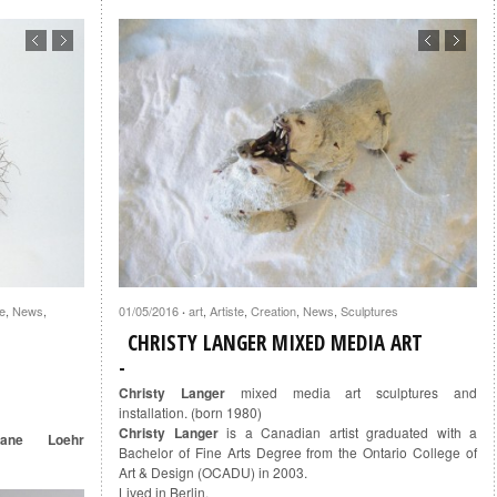
e
,
News
,
01/05/2016
art
,
Artiste
,
Creation
,
News
,
Sculptures
·
CHRISTY LANGER MIXED MEDIA ART
S
Christy Langer
mixed media art sculptures and
installation. (born 1980)
Christy Langer
is a Canadian artist graduated with a
tiane Loehr
Bachelor of Fine Arts Degree from the Ontario College of
Art & Design (OCADU) in 2003.
Lived in Berlin.