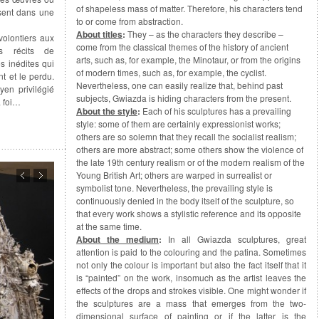
of shapeless mass of matter. Therefore, his characters tend
oisent dans une
to or come from abstraction.
About titles
:
They – as the characters they describe –
 volontiers aux
come from the classical themes of the history of ancient
s récits de
arts, such as, for example, the Minotaur, or from the origins
 inédites qui
of modern times, such as, for example, the cyclist.
 et le perdu.
Nevertheless, one can easily realize that, behind past
en privilégié
subjects, Gwiazda is hiding characters from the present.
a foi…
About the style
:
Each of his sculptures has a prevailing
style: some of them are certainly expressionist works;
others are so solemn that they recall the socialist realism;
others are more abstract; some others show the violence of
the late 19
th
century realism or of the modern realism of the
Young British Art; others are warped in surrealist or
symbolist tone. Nevertheless, the prevailing style is
continuously denied in the body itself of the sculpture, so
that every work shows a stylistic reference and its opposite
at the same time.
About the medium
:
In all Gwiazda sculptures, great
attention is paid to the colouring and the patina. Sometimes
not only the colour is important but also the fact itself that it
is “painted” on the work, insomuch as the artist leaves the
effects of the drops and strokes visible. One might wonder if
the sculptures are a mass that emerges from the two-
dimensional surface of painting or if the latter is the