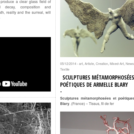
l produce a clear glass field of
d decay, composition and
h, reality and the surreal, will
»
05/12/2014
art
,
Artiste
,
Creation
,
Mixed-Art
,
News
·
Textile
SCULPTURES MÉTAMORPHOSÉES
POÉTIQUES DE ARMELLE BLARY
Sculptures métamorphosées et poétique
Blary
. (France) – Tissus, fil de fer