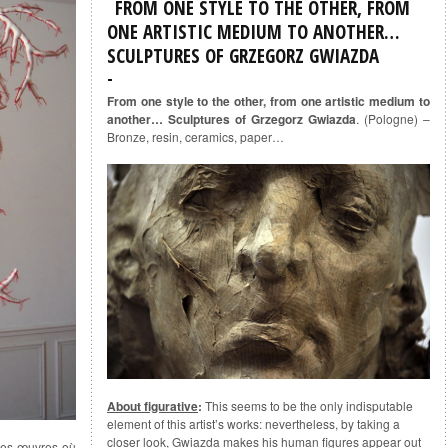
FROM ONE STYLE TO THE OTHER, FROM
ONE ARTISTIC MEDIUM TO ANOTHER…
SCULPTURES OF GRZEGORZ GWIAZDA
From one style to the other, from one artistic medium to
another… Sculptures of Grzegorz Gwiazda
. (Pologne) –
Bronze, resin, ceramics, paper…
About figurative
:
This seems to be the only indisputable
element of this artist’s works: nevertheless, by taking a
closer look, Gwiazda makes his human figures appear out
des œuvres où