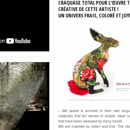
CRAQUAGE TOTAL POUR L’ŒUVRE T
CRÉATIVE DE CETTE ARTISTE !
UN UNIVERS FRAIS, COLORÉ ET JOY
« We speak to animals in their own lang
materials that tell stories of simple, ideal 
that have been caressed by many hands.
We are inspired by Adam and Eve. The Ga