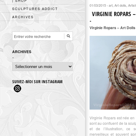
| SHOP
01/03/2015
art
,
Art dolls
,
Artis
·
SCULPTURES ADDICT
VIRGINIE ROPARS –
ARCHIVES
Virginie Ropars – Art Dolls
ARCHIVES
Archives
SUIVEZ-MOI SUR INSTAGRAM
Virginie Ropars est née en
sont au confluent de la scu
et de l’illustration, ce
merveilleux et souvent so