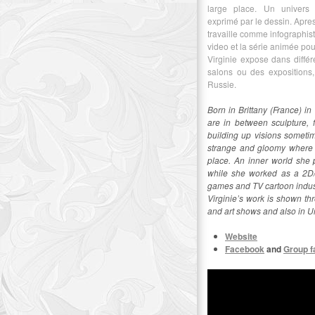
large place. Un univers 
exprimé par le dessin. Apre
travaille comme infographist
video et la série animée pour
Virginie expose dans diffé
salons ou des expositions,
Russie.
Born in Brittany (France) in
are in between sculpture, f
building up visions sometim
strange and gloomy where f
place. An inner world she 
while she worked as a 2D/3
games and TV cartoon indus
Virginie’s work is shown th
and art shows and also in U
Website
Facebook
and
Group 