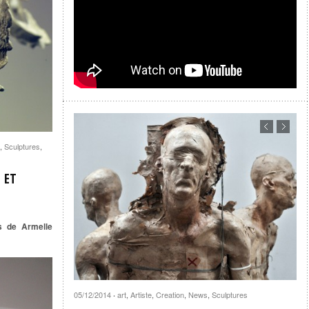
,
Sculptures
,
 ET
s de Armelle
05/12/2014
art
,
Artiste
,
Creation
,
News
,
Sculptures
·