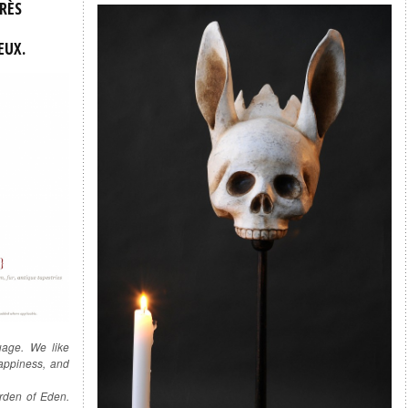
RÈS
EUX.
uage. We like
happiness, and
rden of Eden.