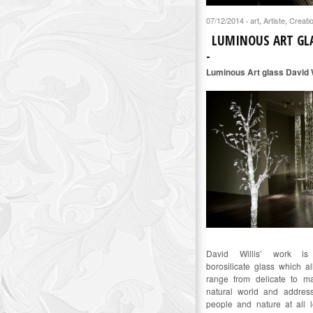
07/12/2014
art
,
Artiste
,
Creati
·
LUMINOUS ART GLA
Luminous Art glass David W
David Willis’ work is
borosilicate glass which a
range from delicate to ma
natural world and address
people and nature at all l