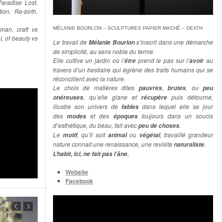
Paradise Lost.
on. Re-birth.
an, craft vs
MÉLANIE BOURLON – SCULPTURES PAPIER MACHÉ – DEATH
l, of beauty vs
Le travail de
s’inscrit dans une démarche
Mélanie Bourlon
de simplicité, au sens noble du terme.
Elle cultive un jardin où l’
prend le pas sur l’
au
être
avoir
travers d’un bestiaire qui égrène des traits humains qui se
réconcilient avec la nature.
Le choix de matières dites
,
, ou
pauvres
brutes
peu
, qu’elle glane et
puis détourne,
onéreuses
récupère
illustre son univers de
dans lequel elle se jour
fables
des
et des
toujours dans un soucis
modes
époques
d’esthétique, du beau, fait avec
.
peu de choses
Le
, qu’il soit
ou
, travaillé grandeur
motif
animal
végétal
nature connait une renaissance, une revisite
.
naturaliste
L’habit, ici, ne fait pas l’âne.
Website
Facebook