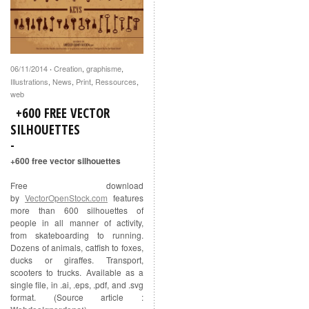
06/11/2014
Creation
,
graphisme
,
·
Illustrations
,
News
,
Print
,
Ressources
,
web
+600 FREE VECTOR
SILHOUETTES
+600 free vector silhouettes
Free download
by
VectorOpenStock.com
features
more than 600 silhouettes of
people in all manner of activity,
from skateboarding to running.
Dozens of animals, catfish to foxes,
ducks or giraffes. Transport,
scooters to trucks. Available as a
single file, in .ai, .eps, .pdf, and .svg
format. (Source article :