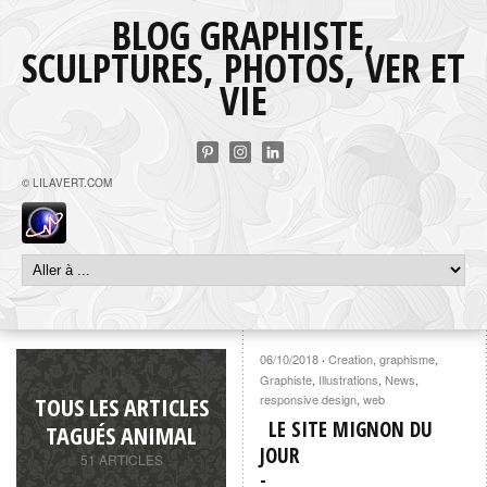
BLOG GRAPHISTE,
SCULPTURES, PHOTOS, VER ET
VIE
© LILAVERT.COM
06/10/2018
Creation
,
graphisme
,
·
Graphiste
,
Illustrations
,
News
,
TOUS LES ARTICLES
responsive design
,
web
LE SITE MIGNON DU
TAGUÉS ANIMAL
JOUR
51 ARTICLES