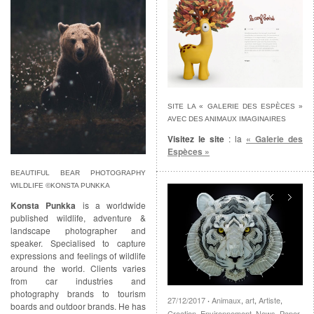
SITE LA « GALERIE DES ESPÈCES »
AVEC DES ANIMAUX IMAGINAIRES
Visitez le site
: la
« Galerie des
Espèces »
BEAUTIFUL BEAR PHOTOGRAPHY
WILDLIFE ©KONSTA PUNKKA
Konsta Punkka
is a worldwide
published wildlife, adventure &
landscape photographer and
speaker. Specialised to capture
expressions and feelings of wildlife
around the world. Clients varies
from car industries and
photography brands to tourism
27/12/2017
Animaux
,
art
,
Artiste
,
·
boards and outdoor brands. He has
Creation
,
Environnement
,
News
,
Paper