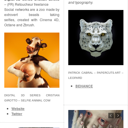
and typography.
– (FR) Retoucheur freelance
Social networks are a zoo made by
extrovert beasts taking
selfies, created with Cinema 4D,
Octane and Zbrush.
PATRICK CABRAL – PAPERCUTS ART –
LEOPARD
BEHANCE
DIGITAL 3D SERIES CRISTIAN
GIROTTO – SELFIE ANIMAL COW
Website
Twitter