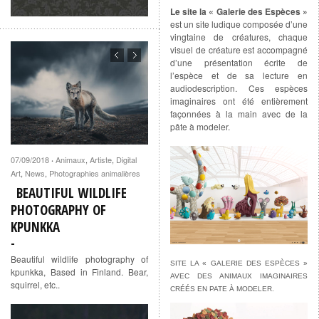
Le site la « Galerie des Espèces »
est un site ludique composée d’une
vingtaine de créatures, chaque
visuel de créature est accompagné
d’une présentation écrite de
l’espèce et de sa lecture en
audiodescription. Ces espèces
imaginaires ont été entièrement
façonnées à la main avec de la
pâte à modeler.
07/09/2018
Animaux
,
Artiste
,
Digital
·
Art
,
News
,
Photographies animalières
BEAUTIFUL WILDLIFE
PHOTOGRAPHY OF
KPUNKKA
Beautiful wildlife photography of
SITE LA « GALERIE DES ESPÈCES »
kpunkka, Based in Finland. Bear,
AVEC DES ANIMAUX IMAGINAIRES
squirrel, etc..
CRÉÉS EN PATE À MODELER.