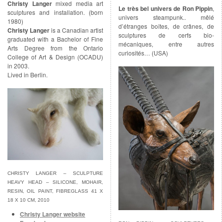
Christy Langer
mixed media art
Le très bel univers de Ron Pippin
,
sculptures and installation. (born
univers steampunk.. mêlé
1980)
d’étranges boîtes, de crânes, de
Christy Langer
is a Canadian artist
sculptures de cerfs bio-
graduated with a Bachelor of Fine
mécaniques, entre autres
Arts Degree from the Ontario
curiosités… (USA)
College of Art & Design (OCADU)
in 2003.
Lived in Berlin.
CHRISTY LANGER – SCULPTURE
HEAVY HEAD – SILICONE, MOHAIR,
RESIN, OIL PAINT, FIBREGLASS 41 X
18 X 10 CM, 2010
Christy Langer website