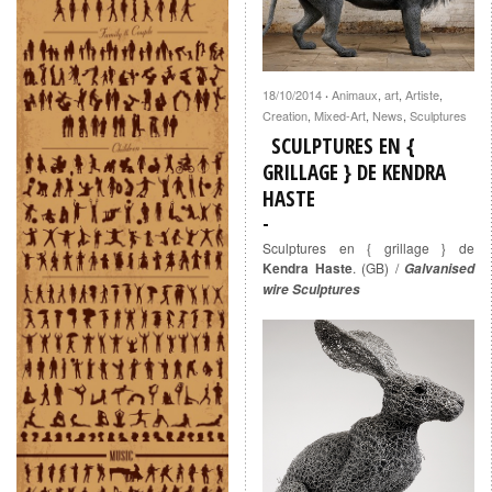
18/10/2014
Animaux
,
art
,
Artiste
,
·
Creation
,
Mixed-Art
,
News
,
Sculptures
SCULPTURES EN {
GRILLAGE } DE KENDRA
HASTE
Sculptures en { grillage } de
Kendra Haste
. (GB) /
Galvanised
wire Sculptures