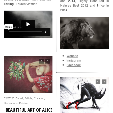
and 2014, Highly Honoured in
Editing
: Laurent Joffrion
Natures Best 2012 and thrice in
2014
Website
Instagram
Facebook
02/07/2015
art
,
Artiste
,
Creation
,
·
Illustrations
,
Peintre
BEAUTIFUL ART OF ALICE