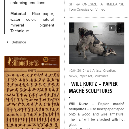
enforcing emotions.
SIT @ ONESIZE, A TIMELAPSE
from
Onesize
on
Vimeo
.
Material
: Rice paper,
water color, natural
mineral pigment
Technique..
Behance
10/04/2015
art
,
Artiste
,
Creation
,
·
News
,
Paper Art
,
Sculptures
WILL KURTZ – PAPIER
MACHÉ SCULPTURES
Will Kurtz – Papier maché
sculptures
– use newspaper taped
onto a wood and wire armature.
The hair will be attached with hot
glue.