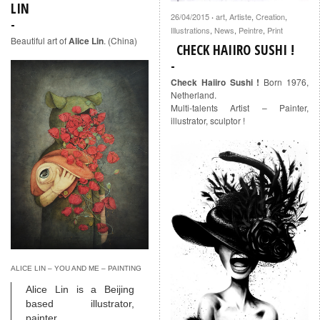
LIN
26/04/2015
art
,
Artiste
,
Creation
,
·
Illustrations
,
News
,
Peintre
,
Print
Beautiful art of
Alice Lin
. (China)
CHECK HAIIRO SUSHI !
Check Haiiro Sushi !
Born 1976,
Netherland.
Multi-talents Artist – Painter,
illustrator, sculptor !
ALICE LIN – YOU AND ME – PAINTING
Alice Lin is a Beijing
based illustrator,
painter.