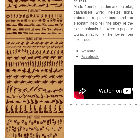
finishes.
Made from her trademark material,
galvanised wire; life-size lions,
baboons, a polar bear and an
elephant help tell the story of the
exotic animals that were a popular
tourist attraction at the Tower from
the 1100s.
Website
Facebook