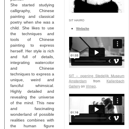
She started studying
calligraphy, Chinese
painting and classical
SIT HAIIRO
poetry when she was a
child. She likes to use
Website
the techniques and
tools of Chinese
painting to express
herself. Her style is rich
and full of details,
integrating watercolor
and Chinese
techniques to express a
SIT – opening Stedelijk Museum
unique, weird and
Amsterdam
from
Kallenbach
fanciful whimsical.
Gallery
on
Vimeo
.
Highly detailed and
revealing the universe
of the mind. This new
and fascinating
wonderland of possible
realities combines with
the human figure