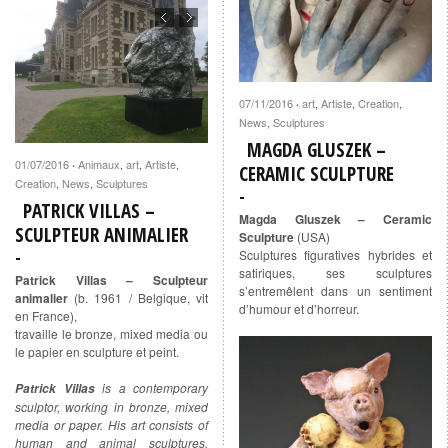
07/11/2016
art
,
Artiste
,
Creation
,
·
News
,
Sculptures
MAGDA GLUSZEK –
01/07/2016
Animaux
,
art
,
Artiste
,
·
CERAMIC SCULPTURE
Creation
,
News
,
Sculptures
PATRICK VILLAS –
Magda Gluszek – Ceramic
SCULPTEUR ANIMALIER
Sculpture
(USA)
Sculptures figuratives hybrides et
satiriques, ses sculptures
Patrick Villas – Sculpteur
s’entremêlent dans un sentiment
animalier
(b. 1961 / Belgique, vit
d’humour et d’horreur.
en France),
travaille le bronze, mixed media ou
le papier en sculpture et peint.
is a contemporary
Patrick Villas
sculptor, working in bronze, mixed
media or paper. His art consists of
human and animal sculptures,