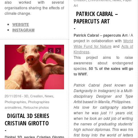
also worked with several
Art
organisations sharing the effects of
PATRICK CABRAL –
climate change.
PAPERCUTS ART
WEBSITE
INSTAGRAM
Patrick Cabral – papercuts Art
/ A
project in collaboration with
World
Wide Fund for Nature
and
Acts of
Kindness
.
This project aims to raise
awareness about endangered
species.
50 % of the sales will go
to WWF.
Patrick Cabral (best known as
Darkgravity in Instagram) is a Multi-
20/11/2016
3D
,
Creation
,
News
,
disciplinary Designer and Type
·
Artist based in Manila, Philippines.
Photographies
,
Photographies
His love for calligraphy started
animalières
,
Retouche photos
when he was just 11 years old,
DIGITAL 3D SERIES
when he took an odd job of writing
CRISTIAN GIROTTO
the names of graduating students’
high school diplomas. This was his
first foray into the world of letters
Digital 3D series Cristian Girotto