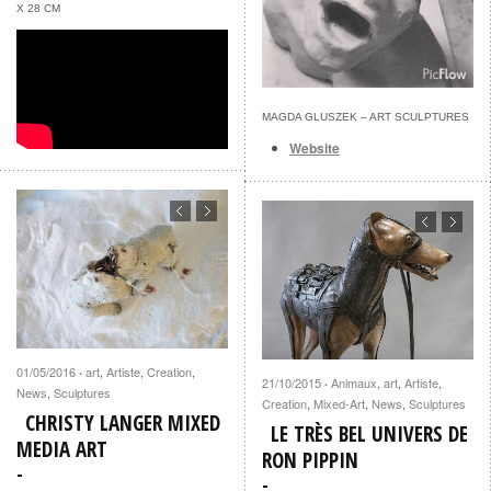
X 28 CM
MAGDA GLUSZEK – ART SCULPTURES
Website
01/05/2016
art
,
Artiste
,
Creation
,
·
21/10/2015
Animaux
,
art
,
Artiste
,
·
News
,
Sculptures
Creation
,
Mixed-Art
,
News
,
Sculptures
CHRISTY LANGER MIXED
LE TRÈS BEL UNIVERS DE
MEDIA ART
RON PIPPIN