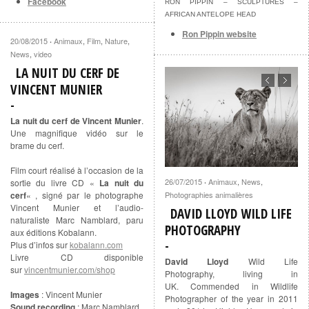
Facebook
RON PIPPIN – SCULPTURES –
AFRICAN ANTELOPE HEAD
Ron Pippin website
20/08/2015
Animaux
,
Film
,
Nature
,
·
News
,
video
LA NUIT DU CERF DE
VINCENT MUNIER
La nuit du cerf de Vincent Munier
.
Une magnifique vidéo sur le
brame du cerf.
Film court réalisé à l’occasion de la
26/07/2015
Animaux
,
News
,
·
sortie du livre CD «
La nuit du
Photographies animalières
cerf
« , signé par le photographe
Vincent Munier et l’audio-
DAVID LLOYD WILD LIFE
naturaliste Marc Namblard, paru
PHOTOGRAPHY
aux éditions Kobalann.
Plus d’infos sur
kobalann.com
Livre CD disponible
David Lloyd
Wild Life
sur
vincentmunier.com/shop
Photography, living in
UK. Commended in Wildlife
Images
: Vincent Munier
Photographer of the year in 2011
Sound recording
: Marc Namblard