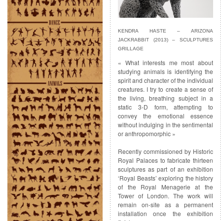
KENDRA HASTE – ARIZONA
JACKRABBIT (2013) – SCULPTURES
GRILLAGE
« What interests me most about
studying animals is identifying the
spirit and character of the individual
creatures. I try to create a sense of
the living, breathing subject in a
static 3-D form, attempting to
convey the emotional essence
without indulging in the sentimental
or anthropomorphic »
Recently commissioned by Historic
Royal Palaces to fabricate thirteen
sculptures as part of an exhibition
‘Royal Beasts’ exploring the history
of the Royal Menagerie at the
Tower of London. The work will
remain on-site as a permanent
installation once the exhibition