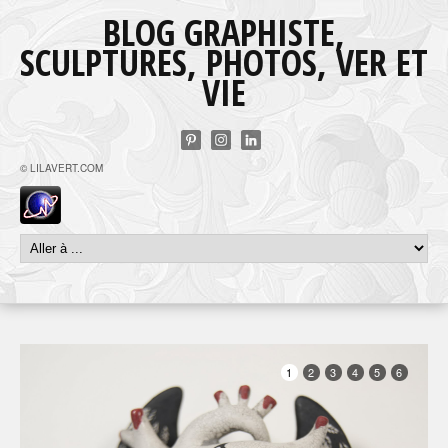
BLOG GRAPHISTE,
SCULPTURES, PHOTOS, VER ET
VIE
© LILAVERT.COM
1
2
3
4
5
6