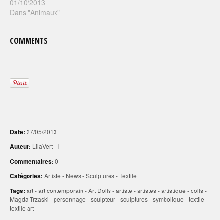
01/10/2013
Dans "Animaux"
COMMENTS
Date:
27/05/2013
Auteur:
LilaVert I-I
Commentaires:
0
Catégories:
Artiste
-
News
-
Sculptures
-
Textile
Tags:
art
-
art contemporain
-
Art Dolls
-
artiste
-
artistes
-
artistique
-
dolls
-
Magda Trzaski
-
personnage
-
sculpteur
-
sculptures
-
symbolique
-
textile
-
textile art