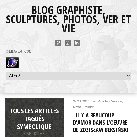
BLOG GRAPHISTE,
SCULPTURES, PHOTOS, VER ET
VIE
© LILAVERT.COM
24/11/2014
art
,
Artiste
,
Creation
,
·
News
,
Peintre
TOUS LES ARTICLES
IL Y A BEAUCOUP
TAGUÉS
D’AMOR DANS L’OEUVRE
SYMBOLIQUE
DE ZDZISŁAW BEKSIŃSKI
7 ARTICLES