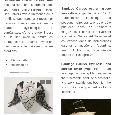
elle utilise principalement des
Santiago Caruso est un artiste
techniques d’impressions mixtes.
surrealiste argentin
né en 1982.
Son univers revele un monde où la
D’inspiration fantastique et
réalité se superpose aux rêves. Les
poétique noire, ses œuvres ont été
gens se changent en animaux de
publiées dans de nombreux
maniere symboliques et
magazines. Il participe activement
surréalistes, d’une grande finesse
à la Beinart Surreal Art Collective et
où le lien avec la nature est
est exposé dans de nombreuses
omniprésente. J’aime vraiment
galeries et musée en Argentine,
l’ambiance et le traitement de ses
aux USA, Mexique, Slovaquie ou
créations.
encore en Espagne. ///
Piia website
Santiago Caruso, Symbolist and
Follow on FB
surreal artist
(Argentine), of an
avant-garde concept but rooted in
the nineteenth century’ s aesthetic.
His work stands out both for the
vigor of its poetry as well as for its
technique.