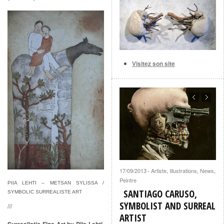
Visitez son site
17/09/2013
Artiste
,
Illustrations
,
News
,
·
Peintre
PIIA LEHTI – METSAN SYLISSA /
SANTIAGO CARUSO,
SYMBOLIC SURREALISTE ART
SYMBOLIST AND SURREAL
///
ARTIST
Surrealistic Fine Art by Piia Lehti
,