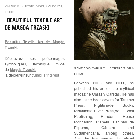
27/05/2013
Artiste
,
News
,
Sculptures
,
·
Textile
BEAUTIFUL TEXTILE ART
DE MAGDA TRZASKI
Beautiful Textile Art de Magda
Trzaski.
Découvrez ses personnages
symboliques, technique mixte
de
Magda Trzaski.
SANTIAGO CARUSO – PORTRAIT OF A
la découvrir sur
trumbl
,
Pinterest
CRIME
Between 2005 and 2011, he
published his art on the mythical
magazine Caras y Caretas. He has
also make book covers for Tartarus
Press, Nightshade Books,
Miskatonic River Press,White Wolf
Publishing, Random House
Mondadori, Planeta, Páginas de
Espuma, Cántaro and
Sudamericana, among others.
Also, he has created the visual