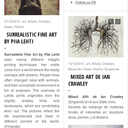
Follow on FB
27/12/2013
art
,
Artiste
,
Creation
,
·
News
,
Peintre
SURREALISTIC FINE ART
BY PIIA LEHTI
Surrealistic Fine Art by Piia Lehti
uses mainly different intaglio
15/10/2013
art
,
Artiste
,
Creation
,
·
printing techniques. Her motifs
Mixed-Art
,
News
,
Peintre
,
Sculptures
come from a world where the reality
overlaps with dreams. People have
MIXED ART DE IAN
often changed roles with animals,
CRAWLEY
and their surrealistic environment is
full of surprises. The cosiness of
Lehtis prints originates from the
Mixed ARt de Ian Crawley
slightly shabby lines and
(England) et vit aux Etats-Unis,
landscapes, which are comfortably
travaille de mélange de matieres
worn out. The pictures reflect the
brutes et naturelles en sculpture
life experienced and lived in
(bois, pierres..) et dessins.
different corners of the world.
(Finlande)