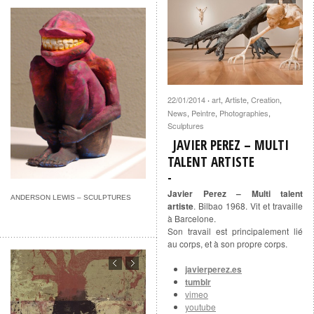
22/01/2014
art
,
Artiste
,
Creation
,
·
News
,
Peintre
,
Photographies
,
Sculptures
JAVIER PEREZ – MULTI
TALENT ARTISTE
Javier Perez – Multi talent
ANDERSON LEWIS – SCULPTURES
artiste
. Bilbao 1968. Vit et travaille
à Barcelone.
Son travail est principalement lié
au corps, et à son propre corps.
javierperez.es
tumblr
vimeo
youtube