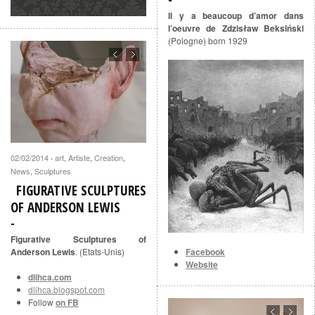
Il y a beaucoup d’amor dans
l’oeuvre de Zdzisław Beksiński
(Pologne) born 1929
02/02/2014
art
,
Artiste
,
Creation
,
·
News
,
Sculptures
FIGURATIVE SCULPTURES
OF ANDERSON LEWIS
Figurative Sculptures of
Anderson Lewis
. (Etats-Unis)
Facebook
Website
dlihca.com
dlihca.blogspot.com
Follow
on FB