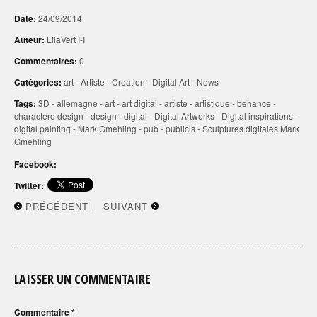
Date:
24/09/2014
Auteur:
LilaVert I-I
Commentaires:
0
Catégories:
art
-
Artiste
-
Creation
-
Digital Art
-
News
Tags:
3D
-
allemagne
-
art
-
art digital
-
artiste
-
artistique
-
behance
-
charactere design
-
design
-
digital
-
Digital Artworks
-
Digital inspirations
-
digital painting
-
Mark Gmehling
-
pub
-
publicis
-
Sculptures digitales Mark
Gmehling
Facebook:
Twitter:
PRÉCÉDENT
SUIVANT
|
LAISSER UN COMMENTAIRE
Commentaire
*