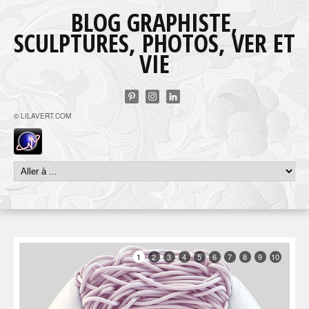
BLOG GRAPHISTE,
SCULPTURES, PHOTOS, VER ET
VIE
© LILAVERT.COM
1
2
3
4
5
6
7
8
9
10