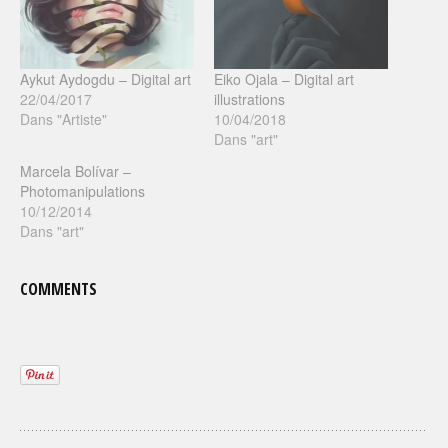
Aykut Aydogdu – Digital art
Eiko Ojala – Digital art
22/04/2017
illustrations
Dans "Artiste"
10/04/2018
Dans "art"
Marcela Bolívar –
Photomanipulations
10/12/2014
Dans "art"
COMMENTS