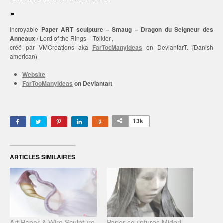
Incroyable
Paper ART sculpture – Smaug – Dragon du Seigneur des
Anneaux
/ Lord of the Rings – Tolkien,
créé par VMCreations aka
FarTooManyIdeas
on DeviantarT. [Danish
american)
Website
FarTooManyIdeas
on Deviantart
13k
ARTICLES SIMILAIRES
Art Paper & Wire Sculpture
Paper sculptures Midori