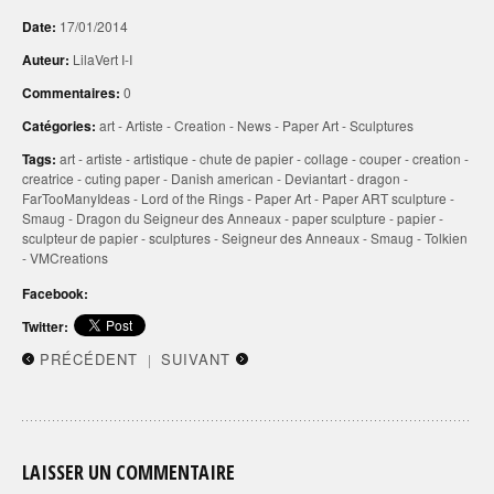
Date:
17/01/2014
Auteur:
LilaVert I-I
Commentaires:
0
Catégories:
art
-
Artiste
-
Creation
-
News
-
Paper Art
-
Sculptures
Tags:
art
-
artiste
-
artistique
-
chute de papier
-
collage
-
couper
-
creation
-
creatrice
-
cuting paper
-
Danish american
-
Deviantart
-
dragon
-
FarTooManyIdeas
-
Lord of the Rings
-
Paper Art
-
Paper ART sculpture -
Smaug - Dragon du Seigneur des Anneaux
-
paper sculpture
-
papier
-
sculpteur de papier
-
sculptures
-
Seigneur des Anneaux
-
Smaug
-
Tolkien
-
VMCreations
Facebook:
Twitter:
PRÉCÉDENT
SUIVANT
|
LAISSER UN COMMENTAIRE