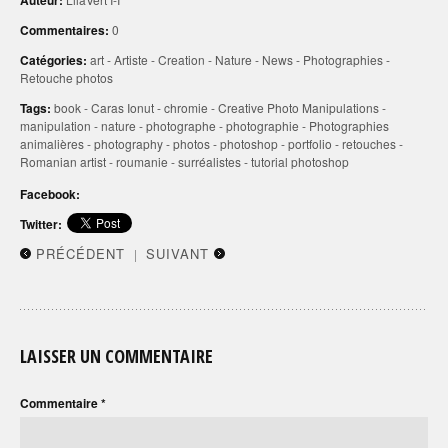
Commentaires:
0
Catégories:
art
-
Artiste
-
Creation
-
Nature
-
News
-
Photographies
-
Retouche photos
Tags:
book
-
Caras Ionut
-
chromie
-
Creative Photo Manipulations
-
manipulation
-
nature
-
photographe
-
photographie
-
Photographies
animalières
-
photography
-
photos
-
photoshop
-
portfolio
-
retouches
-
Romanian artist
-
roumanie
-
surréalistes
-
tutorial photoshop
Facebook:
Twitter:
PRÉCÉDENT
SUIVANT
|
LAISSER UN COMMENTAIRE
Commentaire
*