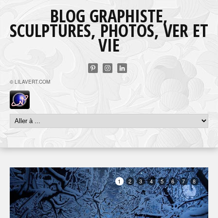
BLOG GRAPHISTE,
SCULPTURES, PHOTOS, VER ET
VIE
© LILAVERT.COM
1
2
3
4
5
6
7
8