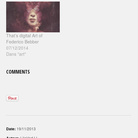
That’s digital Art of
Federico Bebber
07/12/2014
Dans "art"
COMMENTS
Date:
19/11/2013
Auteur:
LilaVert I-I