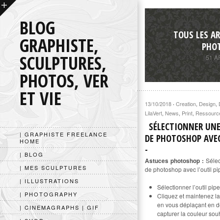
BLOG
TOUS LES AR
GRAPHISTE,
PHO
SCULPTURES,
51 A
PHOTOS, VER
ET VIE
13/10/2018
Creation
,
Design
,
·
LilaVert
,
News
,
Print
,
Ressourc
SÉLECTIONNER UNE
| GRAPHISTE FREELANCE
DE PHOTOSHOP AVEC
HOME
| BLOG
Astuces photoshop :
Sélec
| MES SCULPTURES
de photoshop avec l’outil pip
| ILLUSTRATIONS
Sélectionner l’outil pipe
| PHOTOGRAPHY
Cliquez et maintenez la 
en vous déplaçant en 
| CINEMAGRAPHS | GIF
capturer la couleur sou