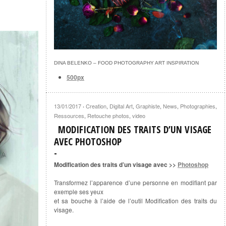
DINA BELENKO – FOOD PHOTOGRAPHY ART INSPIRATION
500px
13/01/2017
Creation
,
Digital Art
,
Graphiste
,
News
,
Photographies
,
·
Ressources
,
Retouche photos
,
video
MODIFICATION DES TRAITS D’UN VISAGE
AVEC PHOTOSHOP
Modification des traits d’un visage avec >>
Photoshop
Transformez l’apparence d’une personne en modifiant par
exemple ses yeux
et sa bouche à l’aide de l’outil Modification des traits du
visage.