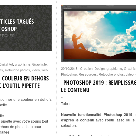
TICLES TAGUÉS
TOSHOP
RTICLES
Digital Art
,
graphisme
,
Graphiste
,
20/10/2018
Creation
,
Design
,
graphisme
,
Graphis
·
es
,
Retouche photos
,
video
,
web
Photoshop
,
Ressources
,
Retouche photos
,
video
,
 COULEUR EN DEHORS
PHOTOSHOP 2019 : REMPLISSAG
 L’OUTIL PIPETTE
LE CONTENU
tionner une couleur en dehors
Tuto :
ette.
Nouvelle fonctionnalité Photoshop 2019 
tte
d’après le contenu
avec l’outil lasso ou l
pipette avec votre souris tout
sélection.
dehors de photoshop pour
haitée.