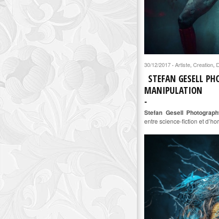
30/12/2017
Artiste
,
Creation
,
D
·
STEFAN GESELL P
MANIPULATION
Stefan Gesell Photograph
entre science-fiction et d’h