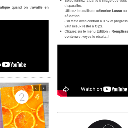
Sélectionnez la partie d’image que vous 
disparaitre.
atique quand on travaille en
Utilisez les outils de
sélection
Lasso
ou
sélection
.
J’ai testé avec contour à 0 px et progressif
vaut mieux rester à
O px
.
Cliquez sur le menu
Edition
>
Remplissa
contenu
et voyez le résultat !