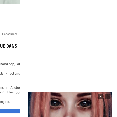
s
,
Ressources
,
GUE DANS
hotoshop
, et
pts / actions
ions >> Adobe
ort Files >>
rigine.