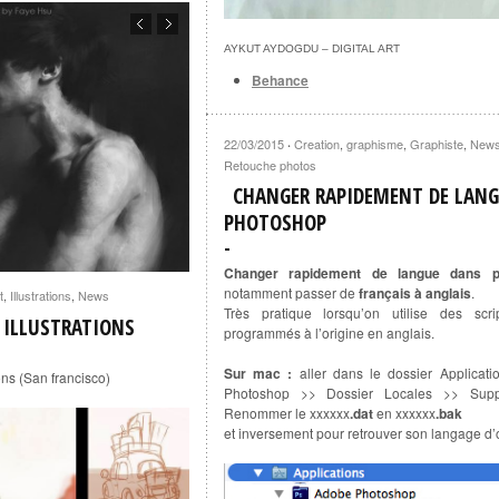
AYKUT AYDOGDU – DIGITAL ART
Behance
22/03/2015
Creation
,
graphisme
,
Graphiste
,
New
·
Retouche photos
CHANGER RAPIDEMENT DE LAN
PHOTOSHOP
Changer rapidement de langue dans p
notamment passer de
français à anglais
.
t
,
Illustrations
,
News
Très pratique lorsqu’on utilise des scri
E ILLUSTRATIONS
programmés à l’origine en anglais.
Sur mac :
aller dans le
dossier Applicat
ions (San francisco)
Photoshop >> Dossier Locales >> Supp
Renommer le xxxxxx
.dat
en xxxxxx
.bak
et inversement pour retrouver son langage d’o