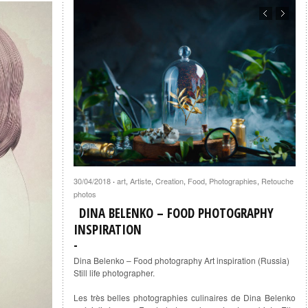
30/04/2018
art
,
Artiste
,
Creation
,
Food
,
Photographies
,
Retouche
·
photos
DINA BELENKO – FOOD PHOTOGRAPHY
INSPIRATION
Dina Belenko – Food photography Art inspiration (Russia)
Still life photographer.
Les très belles photographies culinaires de Dina Belenko