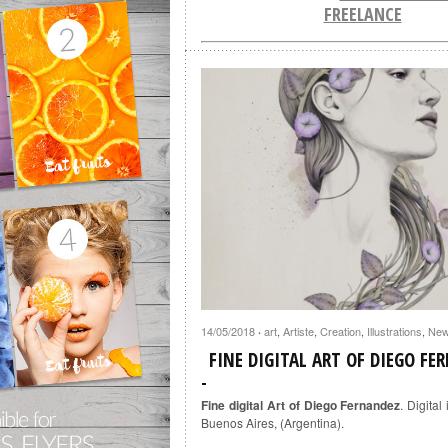
FREELANCE
14/05/2018
art
,
Artiste
,
Creation
,
Illustrations
,
Ne
·
FINE DIGITAL ART OF DIEGO FE
Fine digital Art of Diego Fernandez
. Digital 
Buenos Aires, (Argentina).