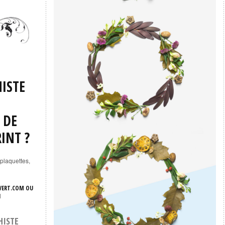
ISTE
 DE
INT ?
plaquettes,
VERT.COM OU
1
HISTE