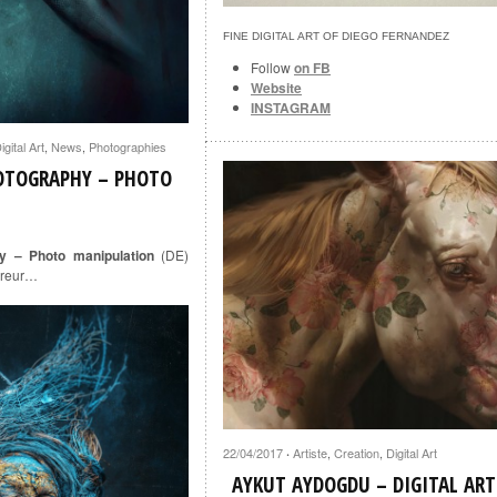
FINE DIGITAL ART OF DIEGO FERNANDEZ
Follow
on FB
Website
INSTAGRAM
igital Art
,
News
,
Photographies
HOTOGRAPHY – PHOTO
y – Photo manipulation
(DE)
orreur…
22/04/2017
Artiste
,
Creation
,
Digital Art
·
AYKUT AYDOGDU – DIGITAL ART