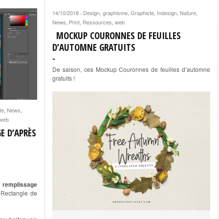
14/10/2018
Design
,
graphisme
,
Graphiste
,
Indesign
,
Nature
,
·
News
,
Print
,
Ressources
,
web
MOCKUP COURONNES DE FEUILLES
D’AUTOMNE GRATUITS
De saison, ces Mockup Couronnes de feuilles d’automne
gratuits !
te
,
News
,
web
E D’APRÈS
: remplissage
e Rectangle de