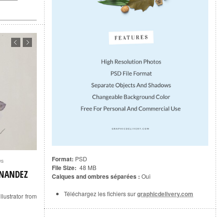
Format:
PSD
ws
File Size:
48 MB
RNANDEZ
Calques and ombres séparées :
Oui
Téléchargez les fichiers sur
graphicdelivery.com
illustrator from