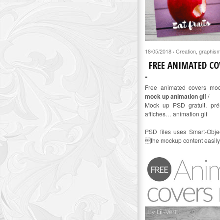
18/05/2018
Creation
,
graphis
·
FREE ANIMATED C
Free animated covers m
mock up animation gif
/
Mock up PSD gratuit, prése
affiches… animation gif
PSD files uses Smart-Objec
the mockup content easily 