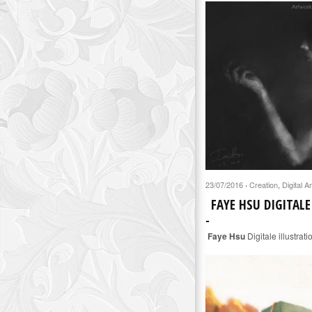
23/07/2016
Creation
,
Digital Ar
·
FAYE HSU DIGITAL
Faye Hsu
Digitale illustrat