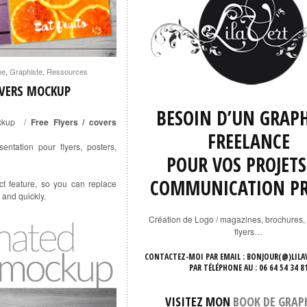
me
,
Graphiste
,
Ressources
OVERS MOCKUP
BESOIN D’UN GRAPH
ockup /
Free Flyers / covers
FREELANCE
ntation pour flyers, posters,
POUR VOS PROJETS
COMMUNICATION PR
t feature, so you can replace
and quickly.
Création de Logo / magazines, brochures, 
flyers…
CONTACTEZ-MOI
PAR EMAIL
: BONJOUR(@)LILA
PAR TÉLÉPHONE AU
: 06 64 54 34 8
VISITEZ MON
BOOK DE GRAP