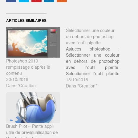
ARTICLES SIMILAIRES
Sélectionner une couleur
en dehors de photoshop
avec l’outil pipette
Astuces photoshop :
Sélectionner une couleur
Photoshop 2019 :
en dehors de photoshop
remplissage d’après le
avec l'outil pipette.
contenu
Sélectionner l'outil pipette
20/10/2018
Cliquez et maintenez la
13/10/2018
Dans "Creation"
pipette avec votre souris
Dans "Creation"
tout en vous déplaçant en
dehors de photoshop pour
capturer la couleur
souhaitée. Tout simple
mais bien pratique quand
on travaille en RVB.
Brush Pilot – Petite appli
utile de previsualisation de