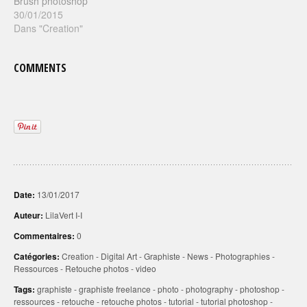
Brush photoshop
30/01/2015
Dans "Creation"
COMMENTS
Date:
13/01/2017
Auteur:
LilaVert I-I
Commentaires:
0
Catégories:
Creation
-
Digital Art
-
Graphiste
-
News
-
Photographies
-
Ressources
-
Retouche photos
-
video
Tags:
graphiste
-
graphiste freelance
-
photo
-
photography
-
photoshop
-
ressources
-
retouche
-
retouche photos
-
tutorial
-
tutorial photoshop
-