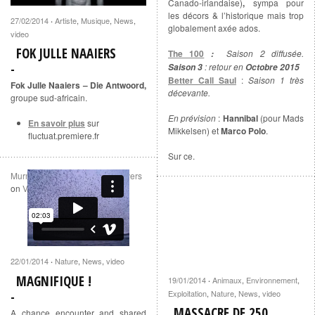
Canado-irlandaise)
,
sympa pour
les décors & l’historique mais trop
27/02/2014
Artiste
,
Musique
,
News
,
·
globalement axée ados.
video
FOK JULLE NAAIERS
The 100
Saison 2 diffusée.
:
: retour en
Saison 3
Octobre 2015
Better Call Saul
:
Saison 1 très
Fok Julle Naaiers – Die Antwoord,
décevante.
groupe sud-africain.
En prévision
:
Hannibal
(pour Mads
En savoir plus
sur
Mikkelsen) et
Marco Polo
.
fluctuat.premiere.fr
Sur ce.
Murmuration
from
Islands & Rivers
on
Vimeo
.
22/01/2014
Nature
,
News
,
video
·
MAGNIFIQUE !
19/01/2014
Animaux
,
Environnement
,
·
Exploitation
,
Nature
,
News
,
video
MASSACRE DE 250
A chance encounter and shared