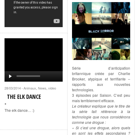
Série d’anticipation
britannique créée par Charlie
Brooker, atypique et terrifiante –
rapports aux nouvelles
28/03/2014
Animaux
,
News
,
video
·
technologies.
3 épisodes par Saison. C’est peu
THE ELK DANCE
mais terriblement efficace.
Le créateur explique que le titre de
The elk dance… :)
la série fait référence à la
technologie que nous considérons
comme une drogue :
« Si c’est une drogue, alors quels
en sont les effets secondaires ?