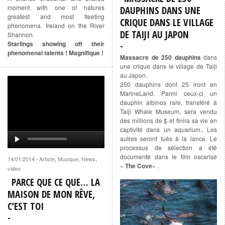
moment with one of natures
DAUPHINS DANS UNE
greatest and most fleeting
CRIQUE DANS LE VILLAGE
phenomena. Ireland on the River
DE TAIJI AU JAPON
Shannon.
Starlings showing off their
phenomenal talents ! Magnifique !
Massacre de 250 dauphins
dans
une crique dans le village de Taiji
au Japon.
250 dauphins dont 25 iront en
MarineLand. Parmi ceux-ci un
dauphin albinos rare, transféré à
Taiji Whale Museum, sera vendu
des millions de $ et finira sa vie en
captivité dans un aquarium.. Les
autres seront tués à la lance. Le
processus de sélection a été
documenté dans le film oscarisé
14/01/2014
Artiste
,
Musique
,
News
,
·
«
The Cove
« .
video
PARCE QUE CE QUE… LA
MAISON DE MON RÊVE,
C’EST TOI