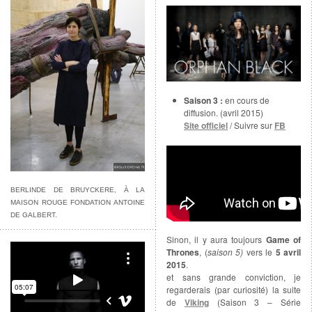
Saison 3 :
en cours de
diffusion. (avril 2015)
Site officiel
/ Suivre sur
FB
BERLINDE DE BRUYCKERE, À LA
MAISON ROUGE FONDATION ANTOINE
DE GALBERT.
Sinon, il y aura toujours
Game of
FOK JULLE NAAIERS
from
Die
Thrones
, (
saison 5)
vers le
5 avril
Antwoord
on
Vimeo
.
2015
.
et sans grande conviction, je
regarderais (par curiosité) la suite
de
Viking
(Saison 3 – Série