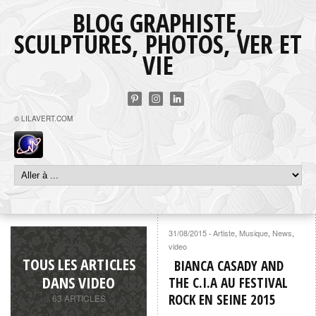
BLOG GRAPHISTE,
SCULPTURES, PHOTOS, VER ET
VIE
© LILAVERT.COM
31/08/2015
Artiste
,
Musique
,
News
,
·
video
TOUS LES ARTICLES
BIANCA CASADY AND
DANS VIDEO
THE C.I.A AU FESTIVAL
ROCK EN SEINE 2015
63 ARTICLES