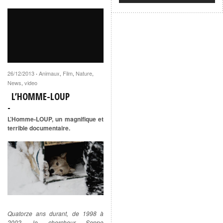
L'homme-loup
par
ARTEplus7
26/12/2013
Animaux
,
Film
,
Nature
,
·
News
,
video
L’HOMME-LOUP
L’Homme-LOUP, un magnifique et
terrible documentaire.
Quatorze ans durant, de 1998 à
2002, le chercheur Seppo