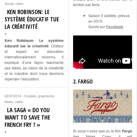
Social
,
video
tomber par terre.
KEN ROBINSON: LE
Saison 3 validée, prévue
SYSTÈME ÉDUCATIF TUE
en 2015.
LA CRÉATIVITÉ
Suivre sur
Facebook
.
Ken Robinson: Le système
éducatif tue la créativité
. Orateur
et expert en éducation
internationalement reconnu, il
explique d’une façon fascinante
ses idées, sa vision de la créativité
et la manière dont nous devrions
repenser l’éducation.
2. FARGO
22/07/2014
Creation
,
graphisme
,
·
News
,
video
LA SAGA « DO YOU
WANT TO SAVE THE
FRENCH FRY ? »
Si vous n’avez pas vu le film
Fargo
des frères Coen, il est