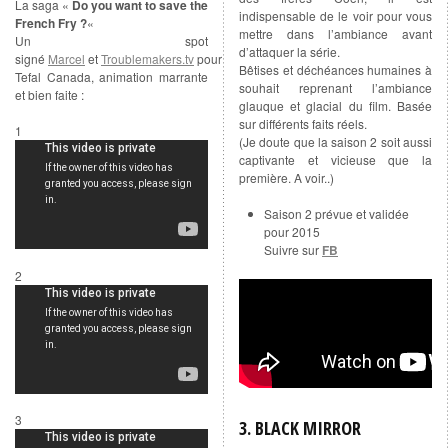
La saga «
Do you want to save the
indispensable de le voir pour vous
French Fry ?
«
mettre dans l’ambiance avant
Un spot
d’attaquer la série.
signé
Marcel
et
Troublemakers.tv
pour
Bêtises et déchéances humaines à
Tefal Canada, animation marrante
souhait reprenant l’ambiance
et bien faite :
glauque et glacial du film. Basée
sur différents faits réels.
1
(Je doute que la saison 2 soit aussi
captivante et vicieuse que la
première. A voir..)
Saison 2 prévue et validée
pour 2015
Suivre sur
FB
2
3
3. BLACK MIRROR