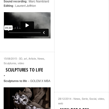
Sound recording
: Marc Namblard
Editing
: Laurent Joffrion
15/08/2015
3D
,
art
,
Artiste
,
News
,
·
Sculptures
,
video
SCULPTURES TO LIFE
Sculptures to life
– GOLEM X MBA
28/12/2014
News
,
Serie
,
Social
,
video
,
·
web