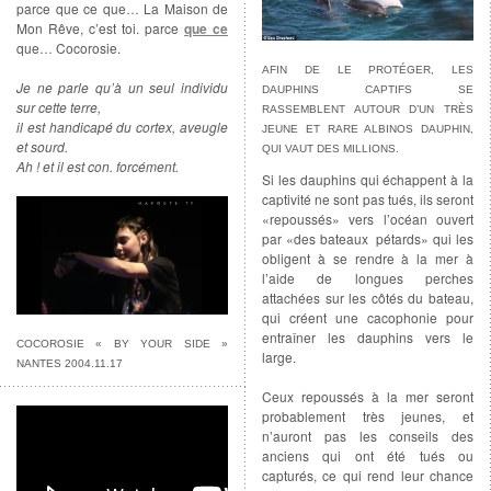
parce que ce que… La Maison de
Mon Rêve, c’est toi. parce
que ce
que… Cocorosie.
AFIN DE LE PROTÉGER, LES
Je ne parle qu’à un seul individu
DAUPHINS CAPTIFS SE
sur cette terre,
RASSEMBLENT AUTOUR D’UN TRÈS
il est handicapé du cortex, aveugle
JEUNE ET RARE ALBINOS DAUPHIN,
et sourd.
QUI VAUT DES MILLIONS.
Ah ! et il est con. forcément.
Si les dauphins qui échappent à la
captivité ne sont pas tués, ils seront
«repoussés» vers l’océan ouvert
par «des bateaux pétards» qui les
obligent à se rendre à la mer à
l’aide de longues perches
attachées sur les côtés du bateau,
qui créent une cacophonie pour
entraîner les dauphins vers le
COCOROSIE « BY YOUR SIDE »
large.
NANTES 2004.11.17
Ceux repoussés à la mer seront
probablement très jeunes, et
n’auront pas les conseils des
anciens qui ont été tués ou
capturés, ce qui rend leur chance