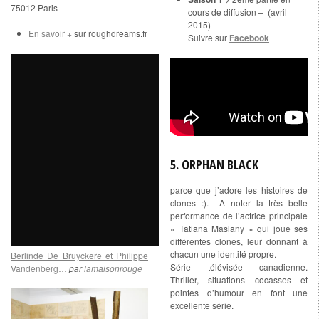
75012 Paris
cours de diffusion – (avril
2015)
En savoir +
sur roughdreams.fr
Suivre sur
Facebook
5. ORPHAN BLACK
parce que j’adore les histoires de
clones :). A noter la très belle
performance de l’actrice principale
« Tatiana Maslany » qui joue ses
différentes clones, leur donnant à
chacun une identité propre.
Berlinde De Bruyckere et Philippe
Série télévisée canadienne.
Vandenberg…
par
lamaisonrouge
Thriller, situations cocasses et
pointes d’humour en font une
excellente série.