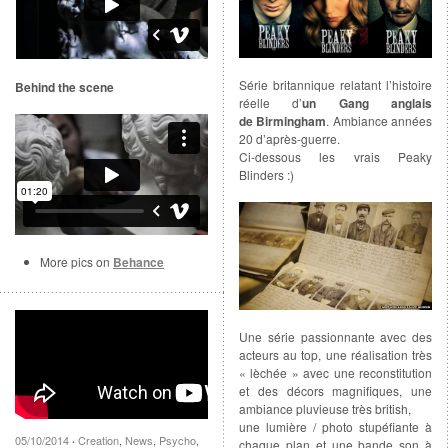
Série britannique relatant l’histoire
Behind the scene
réelle d’
un Gang anglais
de Birmingham
. Ambiance années
20 d’après-guerre.
Ci-dessous les vrais Peaky
Blinders :)
More pics on
Behance
Une série passionnante avec des
acteurs au top, une réalisation très
« lèchée » avec une reconstitution
et des décors magnifiques, une
ambiance pluvieuse très british,
une lumière / photo stupéfiante à
05/10/2014
Creation
,
News
,
Psycho
,
·
chaque plan et une bande son à