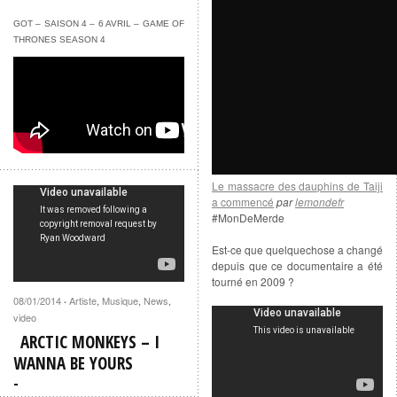
GOT – SAISON 4 – 6 AVRIL – GAME OF
THRONES SEASON 4
Le massacre des dauphins de Taiji
a commencé
par
lemondefr
#MonDeMerde
Est-ce que quelquechose a changé
depuis que ce documentaire a été
tourné en 2009 ?
08/01/2014
Artiste
,
Musique
,
News
,
·
video
ARCTIC MONKEYS – I
WANNA BE YOURS