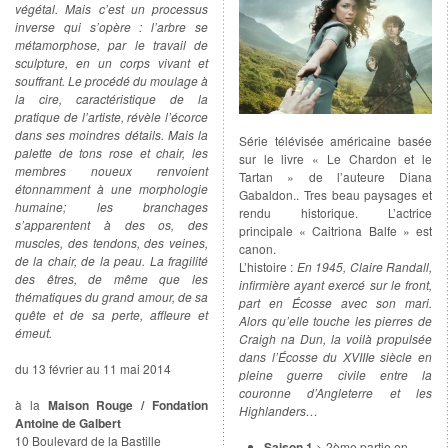
végétal. Mais c’est un processus
inverse qui s’opère : l’arbre se
métamorphose, par le travail de
sculpture, en un corps vivant et
souffrant. Le procédé du moulage à
la cire, caractéristique de la
pratique de l’artiste, révèle l’écorce
dans ses moindres détails. Mais la
Série télévisée américaine basée
palette de tons rose et chair, les
sur le livre « Le Chardon et le
membres noueux renvoient
Tartan » de l’auteure Diana
étonnamment à une morphologie
Gabaldon.. Tres beau paysages et
humaine; les branchages
rendu historique. L’actrice
s’apparentent à des os, des
principale « Caitriona Balfe » est
muscles, des tendons, des veines,
canon.
de la chair, de la peau. La fragilité
L’histoire :
En 1945, Claire Randall,
des êtres, de même que les
infirmière ayant exercé sur le front,
thématiques du grand amour, de sa
part en Écosse avec son mari.
quête et de sa perte, affleure et
Alors qu’elle touche les pierres de
émeut.
Craigh na Dun, la voilà propulsée
dans l’Écosse du XVIIIe siècle en
du 13 février au 11 mai 2014
pleine guerre civile entre la
couronne d’Angleterre et les
à la
Maison Rouge / Fondation
Highlanders…
Antoine de Galbert
10 Boulevard de la Bastille
Saison 1
> 2ème partie en