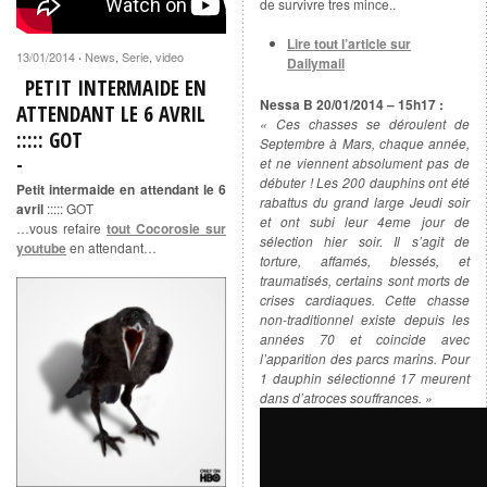
de survivre tres mince..
Lire tout l’article sur
13/01/2014
News
,
Serie
,
video
·
Dailymail
PETIT INTERMAIDE EN
Nessa B 20/01/2014 – 15h17 :
ATTENDANT LE 6 AVRIL
« Ces chasses se déroulent de
::::: GOT
Septembre à Mars, chaque année,
et ne viennent absolument pas de
débuter ! Les 200 dauphins ont été
Petit intermaide en attendant le 6
rabattus du grand large Jeudi soir
avril
::::: GOT
et ont subi leur 4eme jour de
…vous refaire
tout Cocorosie sur
sélection hier soir. Il s’agit de
youtube
en attendant…
torture, affamés, blessés, et
traumatisés, certains sont morts de
crises cardiaques. Cette chasse
non-traditionnel existe depuis les
années 70 et coincide avec
l’apparition des parcs marins. Pour
1 dauphin sélectionné 17 meurent
dans d’atroces souffrances. »