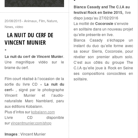
Bianca Casady and The C.I.A au
festival Rock en Seine 2015,
live
dispo jusqu’au 27/02/2016
20/08/2015
Animaux
,
Film
,
Nature
,
·
La moitié de
Cocorosie
s’envole
News
,
video
en solitaire dans un nouveau projet
LA NUIT DU CERF DE
qu’elle présente en live.
Bianca Casady s’échappe un
VINCENT MUNIER
instant du duo qu’elle forme avec
sa soeur Sierra, Cocorosie, pour
La nuit du cerf de Vincent Munier
.
révéler son premier album solo.
Une magnifique vidéo sur le
C’est aux côtés du groupe The
brame du cerf.
C.I.A qu’elle joue à Rock en Seine
ses compositions concoctées en
Film court réalisé à l’occasion de la
solitaire.
sortie du livre CD «
La nuit du
cerf
« , signé par le photographe
Vincent Munier et l’audio-
naturaliste Marc Namblard, paru
aux éditions Kobalann.
Plus d’infos sur
kobalann.com
Livre CD disponible
sur
vincentmunier.com/shop
Images
: Vincent Munier