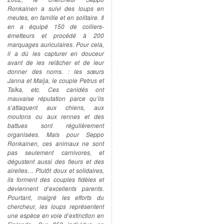
Ronkainen a suivi des loups en
meutes, en famille et en solitaire. Il
en a équipé 150 de colliers-
émetteurs et procédé à 200
marquages auriculaires. Pour cela,
il a dû les capturer en douceur
avant de les relâcher et de leur
donner des noms. : les sœurs
Janna et Maija, le couple Petrus et
Taïka, etc. Ces canidés ont
mauvaise réputation parce qu’ils
s’attaquent aux chiens, aux
moutons ou aux rennes et des
battues sont régulièrement
organisées. Mais pour Seppo
Ronkainen, ces animaux ne sont
pas seulement carnivores, et
dégustent aussi des fleurs et des
airelles… Plutôt doux et solidaires,
ils forment des couples fidèles et
deviennent d’excellents parents.
Pourtant, malgré les efforts du
chercheur, les loups représentent
une espèce en voie d’extinction en