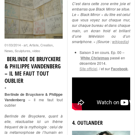
C’est dans cette zone entre joie et
embarras que Black Mirror se situe.
Le « Black Mirror » du titre est celui
que vous voyez sur chaque mur,
sur chaque bureau et dans chaque
main, un écran froid et brillant
d’une télévision ou d’un
smartphone. » (Source :
wikipedia
)
01/03/2014
art
,
Artiste
,
Creation
,
·
News
,
Sculptures
,
video
Saison 3 en cours. Ep. 00 –
White Christmas
passé en
BERLINDE DE BRUYCKERE
décembre 2014.
& PHILIPPE VANDENBERG
Site officiel
. / et sur
Facebook
.
– IL ME FAUT TOUT
OUBLIER
Berlinde de Bruyckere & Philippe
Vandenberg
– Il me faut tout
oublier
Berlinde de Bruyckere, quant à
elle, réactualise ici un thème
4. OUTLANDER
fréquent de la mythologie : celui de
la métamorphose de l’humain en