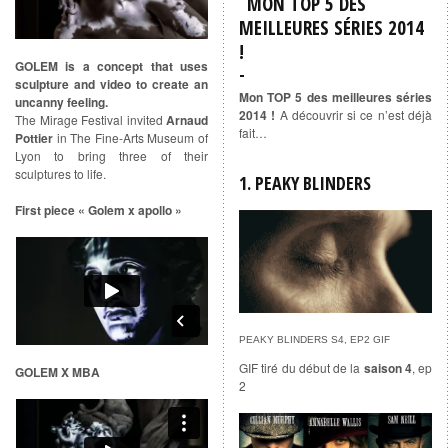
MON TOP 5 DES
MEILLEURES SÉRIES 2014
!
GOLEM is a concept that uses
sculpture and video to create an
Mon TOP 5 des meilleures séries
uncanny feeling.
2014 !
A découvrir si ce n’est déjà
The Mirage Festival invited
Arnaud
fait…
Pottier
in The Fine-Arts Museum of
Lyon to bring three of their
sculptures to life.
1. PEAKY BLINDERS
First piece « Golem x apollo »
PEAKY BLINDERS S4, EP2 GIF
GIF tiré du début de la
saison 4
, ep
GOLEM X MBA
2