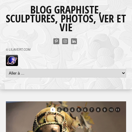
BLOG GRAPHISTE,
SCULPTURES, PHOTOS, VER ET
VIE
© LILAVERT.COM
1
2
3
4
5
6
7
8
9
10
11