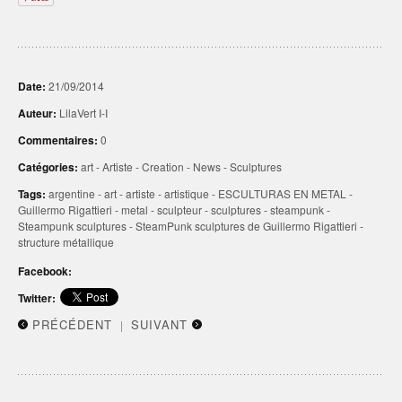
Date:
21/09/2014
Auteur:
LilaVert I-I
Commentaires:
0
Catégories:
art
-
Artiste
-
Creation
-
News
-
Sculptures
Tags:
argentine
-
art
-
artiste
-
artistique
-
ESCULTURAS EN METAL
-
Guillermo Rigattieri
-
metal
-
sculpteur
-
sculptures
-
steampunk
-
Steampunk sculptures
-
SteamPunk sculptures de Guillermo Rigattieri
-
structure métallique
Facebook:
Twitter:
PRÉCÉDENT
SUIVANT
|