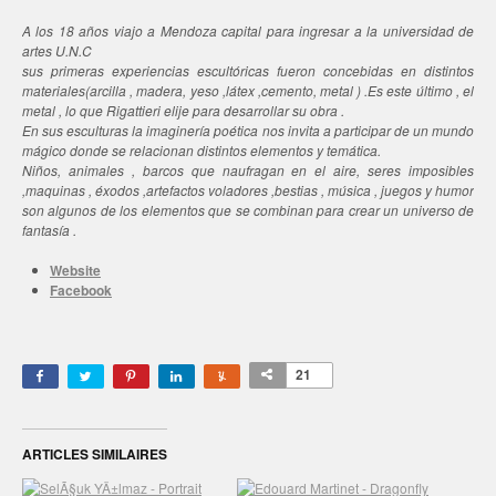
A los 18 años viajo a Mendoza capital para ingresar a la universidad de
artes U.N.C
sus primeras experiencias escultóricas fueron concebidas en distintos
materiales(arcilla , madera, yeso ,látex ,cemento, metal ) .Es este último , el
metal , lo que Rigattieri elije para desarrollar su obra .
En sus esculturas la imaginería poética nos invita a participar de un mundo
mágico donde se relacionan distintos elementos y temática.
Niños, animales , barcos que naufragan en el aire, seres imposibles
,maquinas , éxodos ,artefactos voladores ,bestias , música , juegos y humor
son algunos de los elementos que se combinan para crear un universo de
fantasía .
Website
Facebook
21
ARTICLES SIMILAIRES