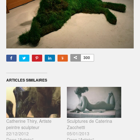
300
ARTICLES SIMILAIRES
Catherine Thiry, Artiste
Sculptures de Caterina
peintre sculpteur
Zacchetti
22/12/2012
05/01/2013
Dans "Artiste"
Dans "Artiste"