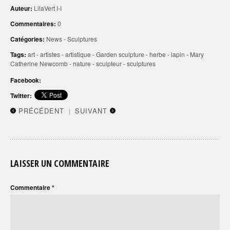
Auteur:
LilaVert I-I
Commentaires:
0
Catégories:
News
-
Sculptures
Tags:
art
-
artistes
-
artistique
-
Garden sculpture
-
herbe
-
lapin
-
Mary
Catherine Newcomb
-
nature
-
sculpteur
-
sculptures
Facebook:
Twitter:
PRÉCÉDENT
SUIVANT
|
LAISSER UN COMMENTAIRE
Commentaire
*