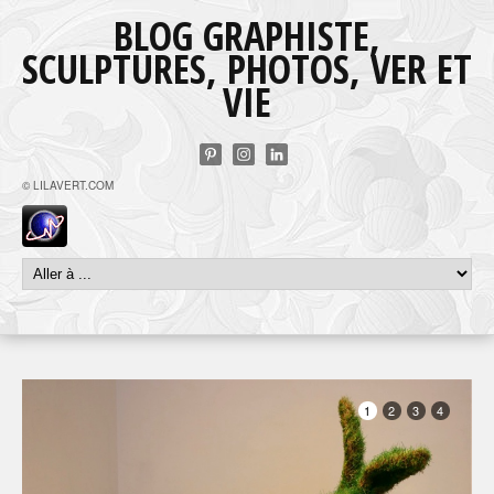
BLOG GRAPHISTE,
SCULPTURES, PHOTOS, VER ET
VIE
© LILAVERT.COM
1
2
3
4