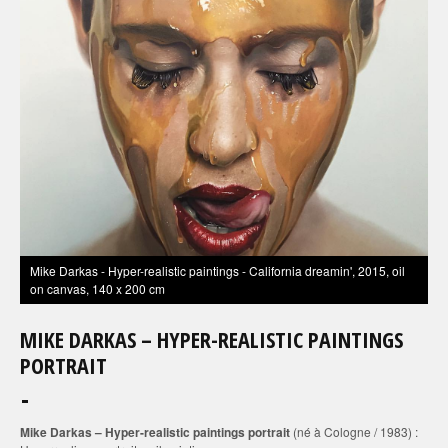
Mike Darkas - Hyper-realistic paintings - California dreamin', 2015, oil
on canvas, 140 x 200 cm
MIKE DARKAS – HYPER-REALISTIC PAINTINGS
PORTRAIT
Mike Darkas – Hyper-realistic paintings portrait
(né à Cologne / 1983) :