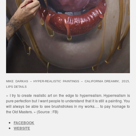
MIKE DARKAS – HYPER-REALISTIC PAINTINGS – CALIFORNIA DREAMIN’, 2015,
LIPS DETAILS
« I try to create realistic art on the edge to hyperrealism. Hyperrealism is
pure perfection but I want people to understand that it is still a painting. You
will always be able to see brushstrokes in my works…. to pay homage to
the Old Masters. » (Source : FB)
FACEBOOK
WEBSITE