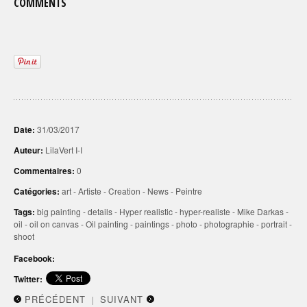
COMMENTS
Date:
31/03/2017
Auteur:
LilaVert I-I
Commentaires:
0
Catégories:
art
-
Artiste
-
Creation
-
News
-
Peintre
Tags:
big painting
-
details
-
Hyper realistic
-
hyper-realiste
-
Mike Darkas
-
oil
-
oil on canvas
-
Oil painting
-
paintings
-
photo
-
photographie
-
portrait
-
shoot
Facebook:
Twitter:
PRÉCÉDENT
SUIVANT
|