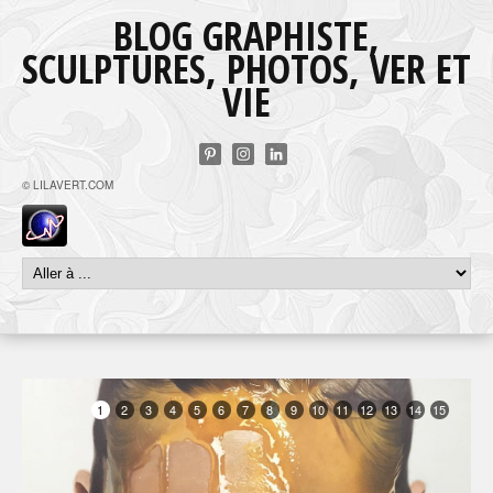
BLOG GRAPHISTE,
SCULPTURES, PHOTOS, VER ET
VIE
© LILAVERT.COM
1
2
3
4
5
6
7
8
9
10
11
12
13
14
15