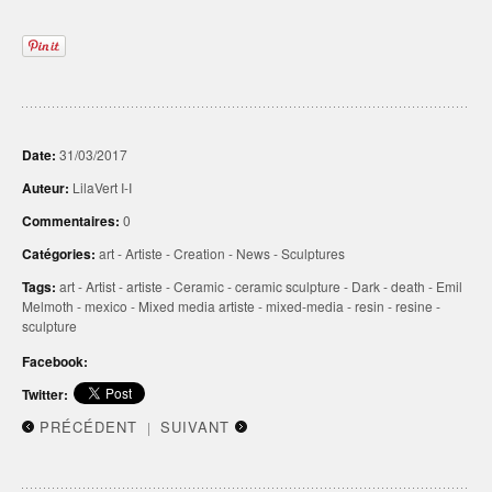
Date:
31/03/2017
Auteur:
LilaVert I-I
Commentaires:
0
Catégories:
art
-
Artiste
-
Creation
-
News
-
Sculptures
Tags:
art
-
Artist
-
artiste
-
Ceramic
-
ceramic sculpture
-
Dark
-
death
-
Emil
Melmoth
-
mexico
-
Mixed media artiste
-
mixed-media
-
resin
-
resine
-
sculpture
Facebook:
Twitter:
PRÉCÉDENT
SUIVANT
|