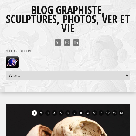
BLOG GRAPHISTE,
SCULPTURES, PHOTOS, VER ET
VIE
© LILAVERT.COM
1
2
3
4
5
6
7
8
9
10
11
12
13
14