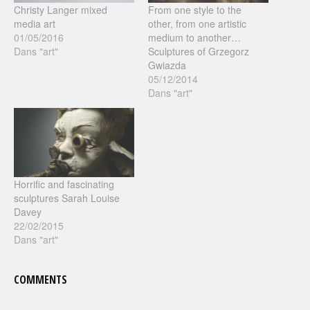
Christy Langer mixed
From one style to the
media art
other, from one artistic
01/05/2016
medium to another…
Dans "art"
Sculptures of Grzegorz
Gwiazda
05/12/2014
Dans "art"
Horrific and fascinating
sculptures Sarah Louise
Davey
22/02/2015
Dans "art"
COMMENTS