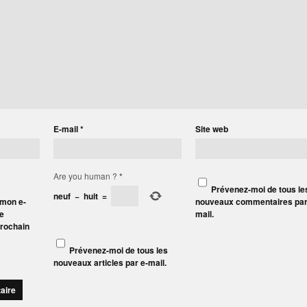
E-mail
*
Site web
Are you human ?
*
Prévenez-moi de tous le
neuf
−
huit
=
 mon e-
nouveaux commentaires par
le
mail.
prochain
Prévenez-moi de tous les
nouveaux articles par e-mail.