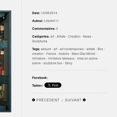
Date:
13/08/2014
5
Auteur:
LilaVert I-I
Commentaires:
0
Catégories:
art
-
Artiste
-
Creation
-
News
-
Sculptures
Tags:
absurd
-
art
-
art contemporain
-
artiste
-
Box
-
creation
-
France
-
histoire
-
Marc Giai-Miniet
-
miniature
-
miniature tableaus
-
mise en scene
-
scene
-
sculpture box
-
Story
Facebook:
Twitter:
PRÉCÉDENT
SUIVANT
|