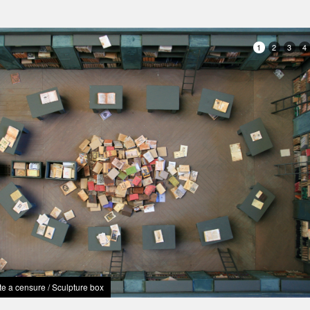
1
2
3
4
te a censure / Sculpture box