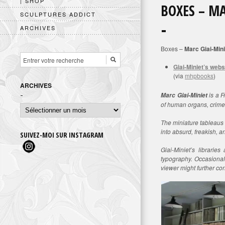
| SHOP
BOXES – MA
SCULPTURES ADDICT
ARCHIVES
Boxes –
Marc Giai-Mini
Giai-Miniet’s webs
(via
mhpbooks
)
ARCHIVES
is a F
Marc Giai-Miniet
of human organs, crime 
Archives
The miniature tableaus 
into absurd, freakish, a
SUIVEZ-MOI SUR INSTAGRAM
Giai-Miniet’s librarie
typography. Occasionall
viewer might further con