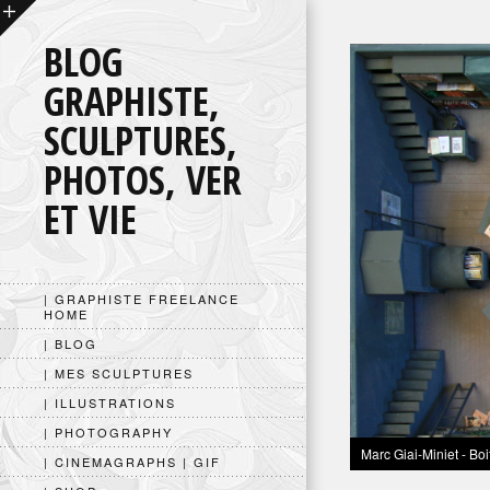
BLOG
GRAPHISTE,
SCULPTURES,
PHOTOS, VER
ET VIE
| GRAPHISTE FREELANCE
HOME
| BLOG
| MES SCULPTURES
| ILLUSTRATIONS
| PHOTOGRAPHY
Marc Giai-Miniet - Boi
| CINEMAGRAPHS | GIF