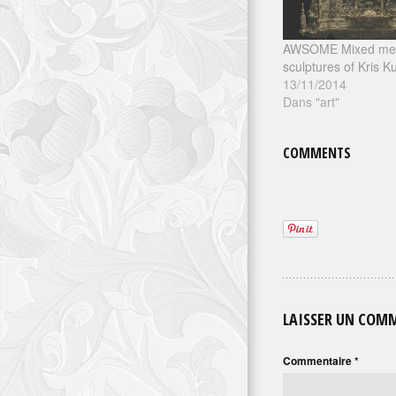
AWSOME Mixed me
sculptures of Kris K
13/11/2014
Dans "art"
COMMENTS
LAISSER UN COM
Commentaire
*