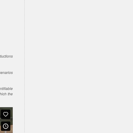
ductions
scenarios
tifiable
which the