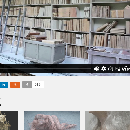
513
S