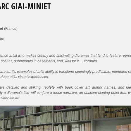
RC GIAI-MINIET
et
(France)
ite
rench artist who makes creepy and fascinating dioramas that tend to feature repro
scenes, submarines in basements, and, wait for it … libraries.
are terrific examples of art’s ability to transform seemingly predictable, mundane 
nd beautiful visual experiences.
s are detailed and striking, replete with book cover art, author names, and iden
y a diorama’s title will conjure a loose narrative, an obscure starting point from 
sider the art.