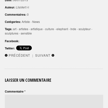
Date:
Auteur:
LilaVert I-I
Commentaires:
0
Catégories:
Artiste
-
News
Tags:
art
-
artistes
-
artistique
-
culture
-
elephant
-
Inde
-
sculpteur
-
sculptures
-
sensible
Facebook:
Twitter:
PRÉCÉDENT
SUIVANT
|
LAISSER UN COMMENTAIRE
Commentaire
*