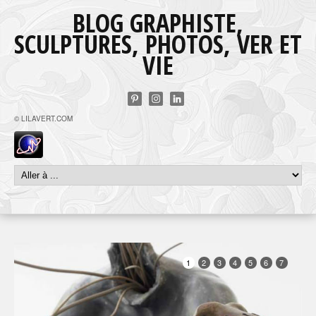
BLOG GRAPHISTE,
SCULPTURES, PHOTOS, VER ET
VIE
© LILAVERT.COM
1
2
3
4
5
6
7