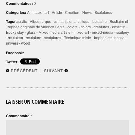
Commentaires:
0
Catégories:
Animaux
-
art
-
Artiste
-
Creation
-
News
-
Sculptures
Tags:
acrylic
-
Albuquerque
-
art
-
artiste
-
artistique
-
bestiaire
-
Bestiaire et
Trophée originale de Valency Genis
-
coloré
-
colors
-
créatures
-
enfantin
-
Epoxy clay
-
glass
-
Mixed media artiste
-
mixed-art
-
mixed-media
-
sculpey
-
sculpteur
-
sculpture
-
sculptures
-
Technique mixte
-
trophée de chasse
-
univers
-
wood
Facebook:
Twitter:
PRÉCÉDENT
SUIVANT
|
LAISSER UN COMMENTAIRE
Commentaire
*