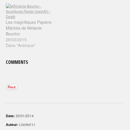
2001, et son succès
grandit rapidement. Elle
expose aujourd'hui ses
œuvres sensibles,
Les magnifiques Papiers-
surprenantes et poétiques
Mâchés de Melanie
un peu partout à travers le
Bourlon
monde. De l’univers
28/02/2015
enfantin…
Dans "Animaux"
COMMENTS
Date:
30/01/2014
Auteur:
LilaVert I-I