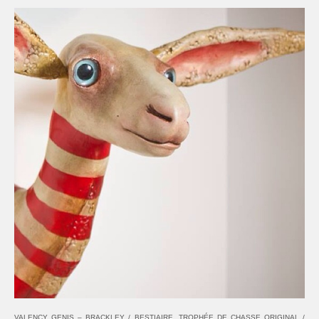
VALENCY GENIS – BRACKLEY / BESTIAIRE, TROPHÉE DE CHASSE ORIGINAL /