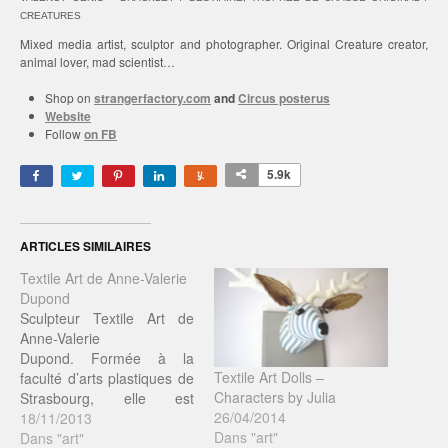
CREATURES
Mixed media artist, sculptor and photographer. Original Creature creator,
animal lover, mad scientist…
Shop on
strangerfactory.com
and
Circus posterus
Website
Follow
on FB
5.9k
ARTICLES SIMILAIRES
Textile Art de Anne-Valerie
Dupond
Sculpteur Textile Art de
Anne-Valerie
Dupond. Formée à la
Textile Art Dolls –
faculté d’arts plastiques de
Characters by Julia
Strasbourg, elle est
26/04/2014
repérée très tôt par la
18/11/2013
Dans "art"
galerie Edgar à Paris en
Dans "art"