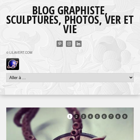
BLOG GRAPHISTE,
SCULPTURES, PHOTOS, VER ET
VIE
© LILAVERT.COM
1
2
3
4
5
6
7
8
9