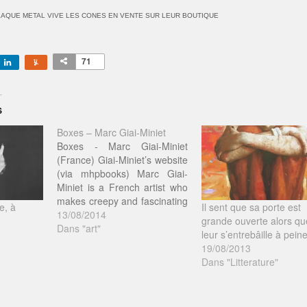
LAQUE METAL VIVE LES CONES EN VENTE SUR LEUR BOUTIQUE
71
S
Boxes – Marc Giai-Miniet
Boxes - Marc Giai-Miniet
(France) Giai-Miniet’s website
(via mhpbooks) Marc Giai-
Miniet is a French artist who
makes creepy and fascinating
e, à
Il sent que sa porte est
dioramas that tend to feature
13/08/2014
grande ouverte alors qu
reproductions of human
Dans "art"
leur s’entrebâille à peine
organs, crime scenes,
19/08/2013
submarines in basements,
Dans "Litterature"
and, wait for it … libraries.
The miniature tableaus are
terrific examples of art’s