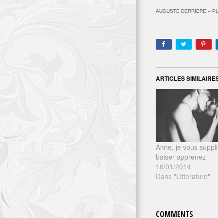
AUGUSTE DERRIERE – P
ARTICLES SIMILAIRE
Anne, je vous suppli
baiser apprenez
16/01/2014
Dans "Litterature"
COMMENTS