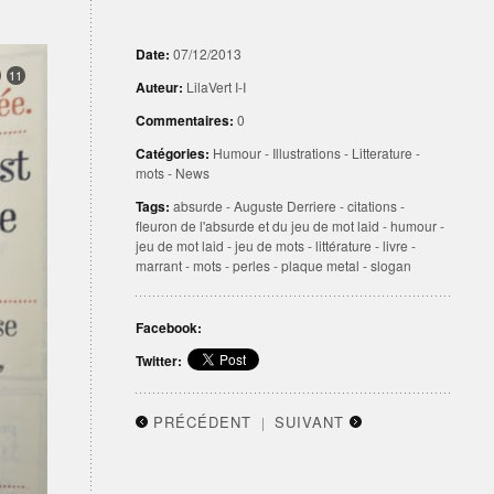
Date:
07/12/2013
11
Auteur:
LilaVert I-I
Commentaires:
0
Catégories:
Humour
-
Illustrations
-
Litterature
-
mots
-
News
Tags:
absurde
-
Auguste Derriere
-
citations
-
fleuron de l'absurde et du jeu de mot laid
-
humour
-
jeu de mot laid
-
jeu de mots
-
littérature
-
livre
-
marrant
-
mots
-
perles
-
plaque metal
-
slogan
Facebook:
Twitter:
PRÉCÉDENT
SUIVANT
|