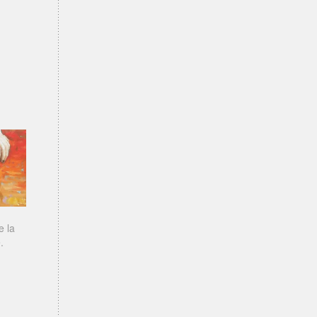
e la
.