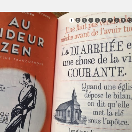
1
2
3
4
5
6
7
8
9
10