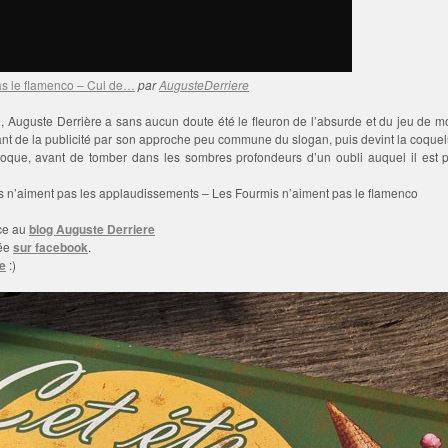
as le flamenco – Cul de…
par
AugusteDerriere
 Auguste Derrière a sans aucun doute été le fleuron de l’absurde et du jeu de mot 
sant de la publicité par son approche peu commune du slogan, puis devint la coque
l’époque, avant de tomber dans les sombres profondeurs d’un oubli auquel il est 
 n’aiment pas les applaudissements – Les Fourmis n’aiment pas le flamenco
ce au
blog Auguste Derriere
iée
sur facebook
.
ue
:)