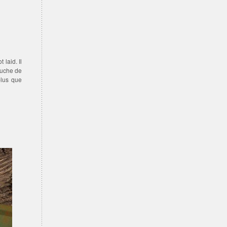
laid. Il
luche de
plus que