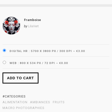
Framboise
by
LilaVert
DIGITAL HR : 5700 X 3800 PX / 300 DPI
–
€3.00
WEB : 800 X 534 PX / 72 DPI
–
€0.00
ADD TO CART
#CATEGORIES
ALIMENTATION
AMBIANCES
FRUITS
MACRO PHOTOGRAPHIES