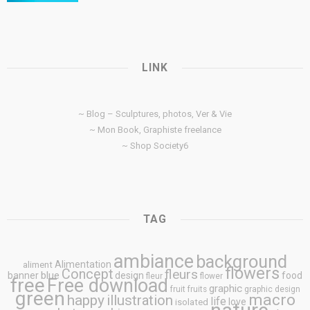
LINK
~ Blog – Sculptures, photos, Ver & Vie
~ Mon Book, Graphiste freelance
~ Shop Society6
TAG
ambiance
background
Alimentation
aliment
flowers
Concept
fleurs
blue
banner
design
food
fleur
flower
free
Free download
graphic
fruit
fruits
graphic design
green
macro
happy
illustration
life
love
isolated