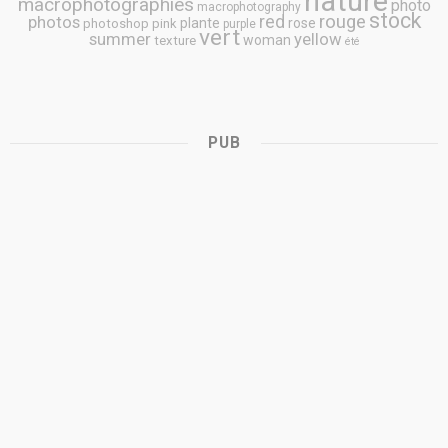
nature
macrophotographies
photo
macrophotography
stock
rouge
photos
red
plante
rose
photoshop
pink
purple
vert
summer
yellow
woman
texture
été
PUB