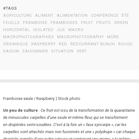
#TAGS
AGRICULTURE
ALIMENT
ALIMENTATION
CONFÉRENCE
ÉTÉ
FEUILLE
FRAMBOISE
FRAMBOISES
FRUIT
FRUITS
GREEN
HORIZONTAL
ISOLATED
JUS
MACRO
MACROPHOTOGRAPHIES
MACROPHOTOGRAPHY
MÛRE
ORGANIQUE
RASPBERRY
RED
REDCURRANT BUNCH
ROUGE
SAISON
SAISONNIER
SITUATION
VERT
Framboise seule / Raspberry ) Stock photo
Un peu de culture
:
Ce fruit est issu de la transformation de la quarantaine
de minuscules carpelles d’une seule et même fleur, qui se transforment
en drupéoles semi-soudées. C’est à la fois un « faux syncarpe », car les
carpelles sont attachés mais non fusionnés et une « polydrupe » car chaque
drupéole, remplie d’une pulpe juteuse et contenant une graine, a la même