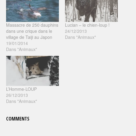
Massacre de 250 dauphins
Lucian – le chien-loup !
dans une crique dans le
24/12/2013
village de Taiji au Japon
Dans "Animaux"
19/01/2014
Dans "Animaux"
L’Homme-LOUP
26/12/2013
Dans "Animaux"
COMMENTS