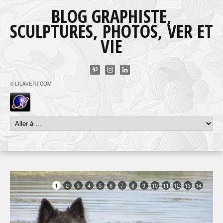
BLOG GRAPHISTE,
SCULPTURES, PHOTOS, VER ET
VIE
© LILAVERT.COM
1
2
3
4
5
6
7
8
9
10
11
12
13
14