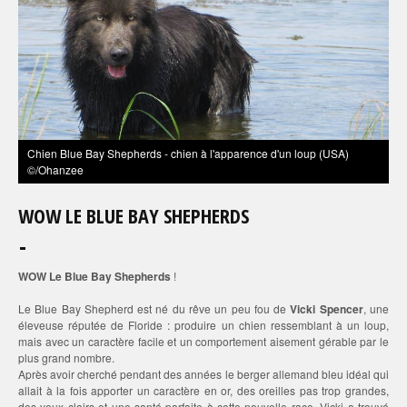
Chien Blue Bay Shepherds - chien à l'apparence d'un loup (USA)
©/Ohanzee
WOW LE BLUE BAY SHEPHERDS
WOW Le Blue Bay Shepherds
!
Le Blue Bay Shepherd est né du rêve un peu fou de
Vicki Spencer
, une
éleveuse réputée de Floride : produire un chien ressemblant à un loup,
mais avec un caractère facile et un comportement aisement gérable par le
plus grand nombre.
Après avoir cherché pendant des années le berger allemand bleu idéal qui
allait à la fois apporter un caractère en or, des oreilles pas trop grandes,
des yeux clairs et une santé parfaite à cette nouvelle race, Vicki a trouvé