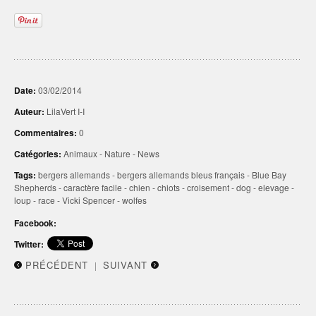
Date:
03/02/2014
Auteur:
LilaVert I-I
Commentaires:
0
Catégories:
Animaux
-
Nature
-
News
Tags:
bergers allemands
-
bergers allemands bleus français
-
Blue Bay
Shepherds
-
caractère facile
-
chien
-
chiots
-
croisement
-
dog
-
elevage
-
loup
-
race
-
Vicki Spencer
-
wolfes
Facebook:
Twitter:
PRÉCÉDENT
SUIVANT
|