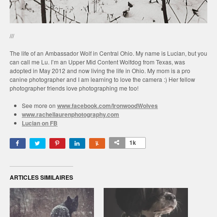
///
The life of an Ambassador Wolf in Central Ohio. My name is Lucian, but you
can call me Lu. I’m an Upper Mid Content Wolfdog from Texas, was
adopted in May 2012 and now living the life in Ohio. My mom is a pro
canine photographer and I am learning to love the camera :) Her fellow
photographer friends love photographing me too!
See more on
www.facebook.com/IronwoodWolves
www.rachellaurenphotography.com
Lucian on FB
1k
ARTICLES SIMILAIRES