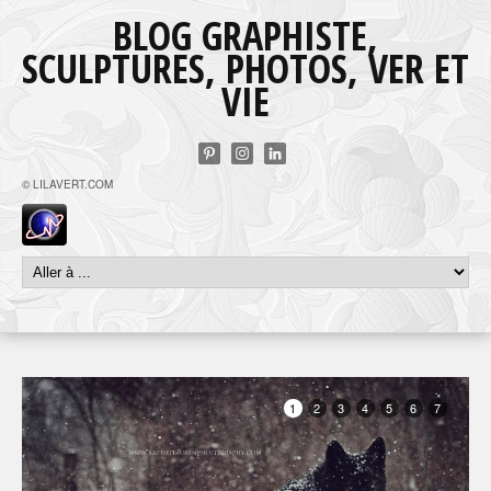
BLOG GRAPHISTE,
SCULPTURES, PHOTOS, VER ET
VIE
© LILAVERT.COM
1
2
3
4
5
6
7