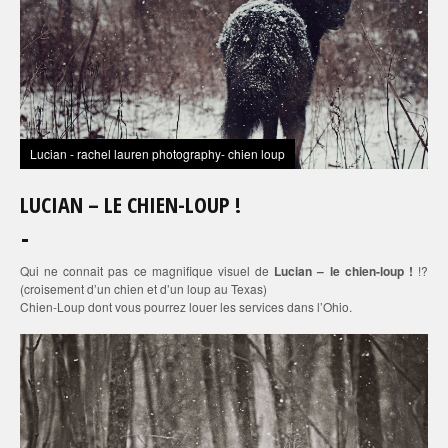
Lucian - rachel lauren photography- chien loup
LUCIAN – LE CHIEN-LOUP !
Qui ne connait pas ce magnifique visuel de
Lucian – le chien-loup !
!?
(croisement d’un chien et d’un loup au Texas)
Chien-Loup dont vous pourrez louer les services dans l’Ohio.