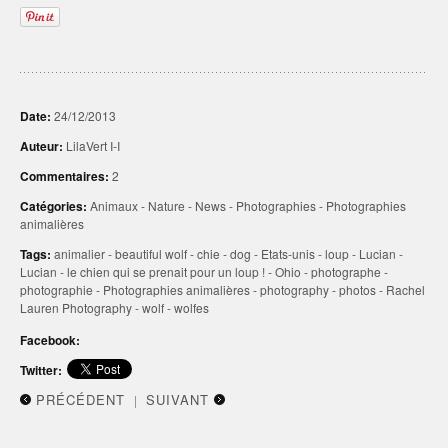
Date:
24/12/2013
Auteur:
LilaVert I-I
Commentaires:
2
Catégories:
Animaux
-
Nature
-
News
-
Photographies
-
Photographies
animalières
Tags:
animalier
-
beautiful wolf
-
chie
-
dog
-
Etats-unis
-
loup
-
Lucian
-
Lucian - le chien qui se prenait pour un loup !
-
Ohio
-
photographe
-
photographie
-
Photographies animalières
-
photography
-
photos
-
Rachel
Lauren Photography
-
wolf
-
wolfes
Facebook:
Twitter:
PRÉCÉDENT
SUIVANT
|