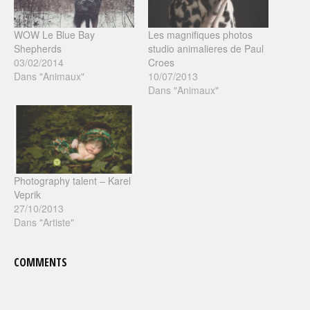
WOW Le Blue Bay
Les magnifiques photos
Shepherds
studio animalieres de Paul
03/02/2014
Croes
Dans "Animaux"
10/07/2013
Dans "Animaux"
Photography talent – Karel
Veprik
27/10/2013
Dans "Artiste"
COMMENTS