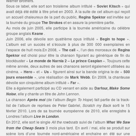
Warner Brothers.
Sous ce label, elle sort son troisième album intitulé «
Soviet Kitsch
» qui
avait déjà été édité à titre privé en 2003. À la suite de cet album qui reçoit
un accueil chaleureux de la part du public,
Regina Spektor
est invitée sur
la tournée du groupe
The Strokes
et en assure la première partie.
Au mois de juin 2005, elle participe à la tournée américaine du célèbre
groupe anglais
Keane
.
Juin 2006, elle dévoile son quatrième opus intitulé «
Begin to hope
».
L’album est un succès et s’écoule à plus de 300 000 exemplaires en
l’espace de huit mois.En 2008, «
The call
», l’un des morceaux de
Regina
Spektor
est choisi pour être la chanson figurant au générique de fin du
blockbuster «
Le monde de Narnia 2 – Le prince Caspian
». Toujours cette
même année, deux autres de ses chansons seront également utilisées au
cinéma. «
Hero
» et «
Us
» figurent ainsi sur la bande origina le de «
500
jours ensemble
», une réalisation de
Mark Webb
. En 2009, la chanteuse
dévoile son cinquième album intitulé «
Far
».
Elle a également participé au CD venant en aide au
Darfour,
Make Some
, elle y chante un titre de John Lennon.
Noise
La chanson
(de l’album
Begin To Hope
) fait partie de la track-
Après moi
list de l’album de reprises de Peter Gabriel,
Scratch my Back
sorti le 15
février 2010. Lors de sa tournée européenne de 2010, elle enregistre à
Londres l’album
.
Live in London
En 2012, elle sort le single
All the rowboats
suivi de l’album
What We Saw
3 mois plus tard. En avril / mai, elle se produit sur
from the Cheap Seats
scène lors d’une tournée nord-américaine et enchaîne en été sur une