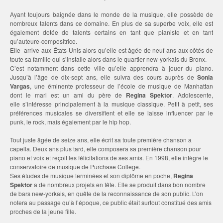
Ayant toujours baignée dans le monde de la musique, elle possède de
nombreux talents dans ce domaine. En plus de sa superbe voix, elle est
également dotée de talents certains en tant que pianiste et en tant
qu’auteure-compositrice.
Elle arrive aux États-Unis alors qu’elle est âgée de neuf ans aux côtés de
toute sa famille qui s’installe alors dans le quartier new-yorkais du Bronx.
C’est notamment dans cette ville qu’elle apprendra à jouer du piano.
Jusqu’à l’âge de dix-sept ans, elle suivra des cours auprès de
Sonia
Vargas
, une éminente professeur de l’école de musique de Manhattan
dont le mari est un ami du père de
Regina Spektor
. Adolescente,
elle s’intéresse principalement à la musique classique. Petit à petit, ses
préférences musicales se diversifient et elle se laisse influencer par le
punk, le rock, mais également par le hip hop.
Tout juste âgée de seize ans, elle écrit sa toute première chanson a
capella. Deux ans plus tard, elle composera sa première chanson pour
piano et voix et reçoit les félicitations de ses amis. En 1998, elle intègre le
conservatoire de musique de Purchase College.
Ses études de musique terminées et son diplôme en poche,
Regina
Spektor
a de nombreux projets en tête. Elle se produit dans bon nombre
de bars new-yorkais, en quête de la reconnaissance de son public. L’on
notera au passage qu’à l’époque, ce public était surtout constitué des amis
proches de la jeune fille.