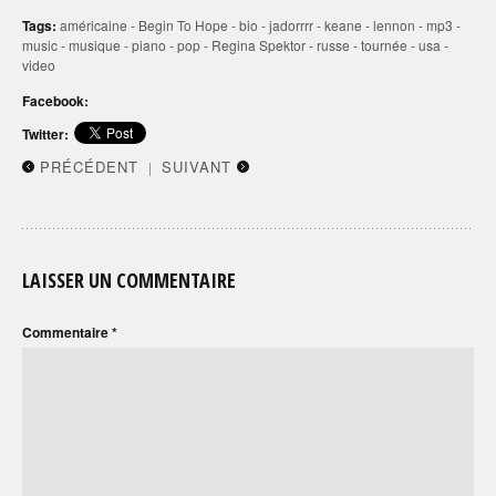
Tags:
américaine
-
Begin To Hope
-
bio
-
jadorrrr
-
keane
-
lennon
-
mp3
-
music
-
musique
-
piano
-
pop
-
Regina Spektor
-
russe
-
tournée
-
usa
-
video
Facebook:
Twitter:
PRÉCÉDENT
SUIVANT
|
LAISSER UN COMMENTAIRE
Commentaire
*