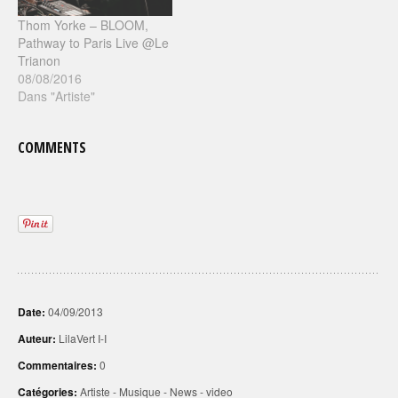
Thom Yorke – BLOOM,
Pathway to Paris Live @Le
Trianon
08/08/2016
Dans "Artiste"
COMMENTS
Date:
04/09/2013
Auteur:
LilaVert I-I
Commentaires:
0
Catégories:
Artiste
-
Musique
-
News
-
video