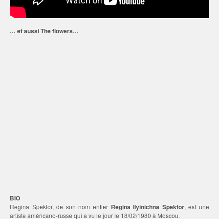
… et aussi The flowers…
BIO
Regina Spektor, de son nom entier
Regina Ilyinichna Spektor
, est une
artiste américano-russe qui a vu le jour le 18/02/1980 à Moscou.