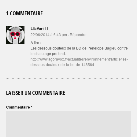
1 COMMENTAIRE
LilaVert I-I
22/06/2014 à 6:43 pm
·
Répondre
A lire :
Les dessous douteux de la BD de Pénélope Bagieu contre
le chalutage profond.
http://www.agoravox.fr/actualites/environnement/article/les-
dessous-douteux-de-la-bd-de-148564
LAISSER UN COMMENTAIRE
Commentaire
*