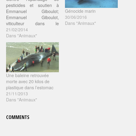
pesticides et soutien à
Génocide marin
Emmanuel Giboulot;
30/06/2016
Emmanuel Giboulot,
Dans "Animaux"
viticulteur dans le
département de Côte-d'Or,
21/02/2014
exploite depuis les années
Dans "Animaux"
1970 dix hectares de
vignes en agriculture
biologique sur la Côte-de-
Beaune et la Haute-Côte-
de-Nuits. Aujourd'hui, il
encourt jusqu'à six mois
Une baleine retrouvée
d'emprisonnement et 30
morte avec 20 kilos de
000 euros d'amende pour
plastique dans l’estomac
avoir refusé…
21/11/2013
Dans "Animaux"
COMMENTS