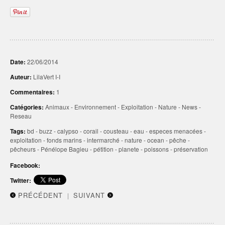
Date:
22/06/2014
Auteur:
LilaVert I-I
Commentaires:
1
Catégories:
Animaux
-
Environnement
-
Exploitation
-
Nature
-
News
-
Reseau
Tags:
bd
-
buzz
-
calypso
-
corail
-
cousteau
-
eau
-
especes menacées
-
exploitation
-
fonds marins
-
intermarché
-
nature
-
ocean
-
pêche
-
pêcheurs
-
Pénélope Bagieu
-
pétition
-
planete
-
poissons
-
préservation
Facebook:
Twitter:
PRÉCÉDENT
SUIVANT
|