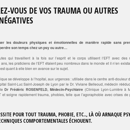
ÉREZ-VOUS DE VOS TRAUMA OU AUTRES
NÉGATIVES
uer les douleurs physiques et émotionnelles de manière rapide sans pre
perdre son temps chez un psy ou autre…
s qui travaillent à la fois sur l’esprit et le corps utilisent l’EFT avec des r
ix ans, les praticiens de l’EFT étaient peu nombreux dans le monde et il n’en exist
est quant à elle bien en avance sur le sujet.
nique se développe à l’hopital, aux urgences : utilisée dans le centre anti-douleur 
ôpital Saint-Luc Saint-Joseph de Lyon par le Dr. Viviane Belleoud, médecin rééduc
 le
Dr Frédéric ROSENFELD, Médecin-Psychiatre
(Clinique Lyon-Lumière à M
FT et soigne rapidement trauma, phobies, telle que l’agoraphobie avec crises de
USSITE POUR TOUT TRAUMA, PHOBIE, ETC.., LÀ OÙ ARNAQUE PSY
TECHNIQUES COMPORTEMENTALES ÉCHOUENT.