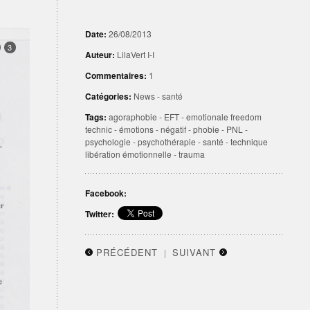
Date:
26/08/2013
3
Auteur:
LilaVert I-I
Commentaires:
1
Catégories:
News
-
santé
Tags:
agoraphobie
-
EFT
-
emotionale freedom
technic
-
émotions
-
négatif
-
phobie
-
PNL
-
psychologie
-
psychothérapie
-
santé
-
technique
libération émotionnelle
-
trauma
Facebook:
Twitter:
PRÉCÉDENT
SUIVANT
|