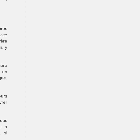
près
vice
vère
n, y
ière
e en
que.
eurs
vrer
tous
up à
… si