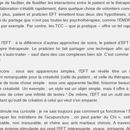
 de faciliter, de fluidifier les interactions entre le patient et le thérape
laboration s’établit rapidement, dans quelque chose de volontiers convi
e plus, patient et praticien EFT émettent tous deux des hypothèses, e
ns du partage que n’ont pas toutes les psychothérapies, comme l’EMD
 par exemple. Par contre, les TCC – que je pratique – offre un tel rap
l’EFT : à la différence d’autres approches de soins, le patient d’EFT f
pre thérapeute. Le praticien lui fait partager une technique afin qu’i
se s’auto-traiter – sauf dans des cas complexes bien sûr. C’est comme
!
ncore : sous ses apparences simples, l’EFT se révèle être un o
remarquable pour la créativité (celle du patient ; et celle du thérapeu
ie de toute chose simple : sous une apparente facilité, foisonne beau
de créativité. Un exemple : un stylo est un objet simple, mais il offre à
choix de créer une infinité de textes ! De même, l’EFT est un outil sim
 tant qu’outil de création à celui qui veut s’en emparer.
 stimule ma curiosité : je ne sais toujours pas comment ça fonctionne ! 
oquer les méridiens de l’acupuncture ; on peut parler du Chi », cet
pable, non mesurable, et chère aux arts martiaux chinois. A traver
ne énigme stimulante qui rend l’EFT intéressante, vivace, intrigante. Al