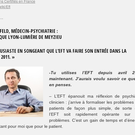
ns Certifiés en France
wiki/Eft
.
FELD, MÉDECIN-PSYCHIATRIE :
NIQUE LYON-LUMIÈRE DE MEYZIEU
OUSIASTE EN SONGEANT QUE L’EFT VA FAIRE SON ENTRÉE DANS LA
2011. »
-Tu utilises l’EFT depuis avril 2
maintenant. J’aurais voulu savoir ce qu
en penses.
– L’EFT épanouit ma réflexion de psychi
clinicien : j’arrive à formaliser les problèmes
patients de façon plus simple, de sorte
l’EFT soit rapidement opérante sur 
problèmes. C’est un gain de temps et d’éne
tant pour moi que pour le patient.