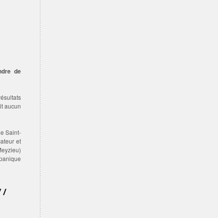
ndre de
ésultats
ait aucun
de Saint-
ateur et
eyzieu)
 panique
 /