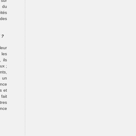
 sur
, du
ités
 des
 ?
leur
 les
 ils
ux ;
nts,
e un
ence
s et
fait
tres
ance