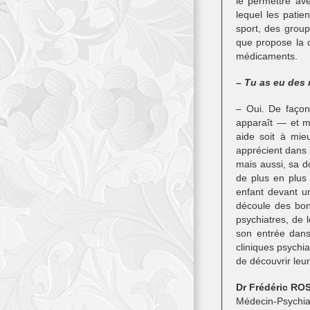
le permettre ave
lequel les patie
sport, des group
que propose la c
médicaments.
– Tu as eu des 
– Oui. De façon 
apparaît — et m
aide soit à mie
apprécient dans 
mais aussi, sa d
de plus en plus 
enfant devant u
découle des bon
psychiatres, de 
son entrée dans
cliniques psychi
de découvrir leu
Dr Frédéric R
Médecin-Psychia