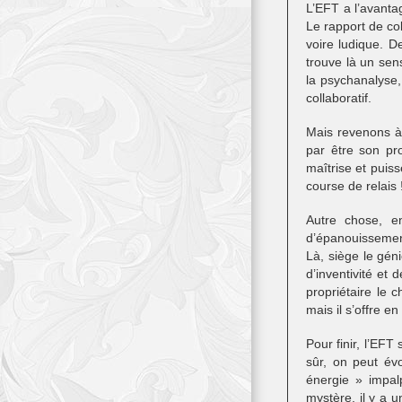
L’EFT a l’avantage
Le rapport de col
voire ludique. D
trouve là un se
la psychanalyse,
collaboratif.
Mais revenons à 
par être son pro
maîtrise et puis
course de relais 
Autre chose, e
d’épanouissement 
Là, siège le gén
d’inventivité et 
propriétaire le 
mais il s’offre en
Pour finir, l’EFT
sûr, on peut év
énergie » impal
mystère, il y a u