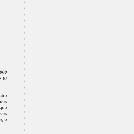
008
e tu
atre
 des
 que
ces
rgie