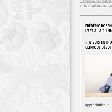
> Annuaire des praticie
>
http://fr.wikipedia.org/
…………………………….
FRÉDÉRIC ROSEN
L’EFT À LA CLI
« JE SUIS ENTH
CLINIQUE DÉBUT 
appréciables, au