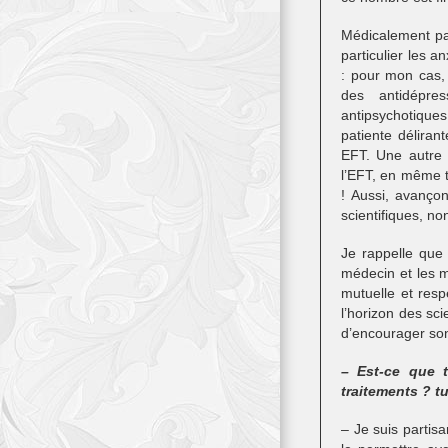
Médicalement par
particulier les an
: pour mon cas, 
des antidépre
antipsychotique
patiente déliran
EFT. Une autre 
l’EFT, en même t
! Aussi, avanço
scientifiques, n
Je rappelle que 
médecin et les mé
mutuelle et res
l’horizon des sci
d’encourager so
– Est-ce que t
traitements ? t
– Je suis partisa