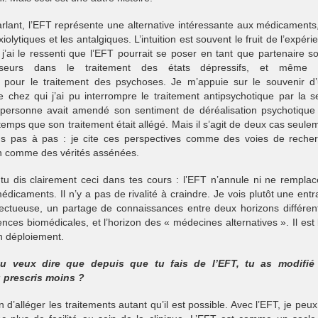
lant, l’EFT représente une alternative intéressante aux médicaments
xiolytiques et les antalgiques. L’intuition est souvent le fruit de l’expéri
j’ai le ressenti que l’EFT pourrait se poser en tant que partenaire so
sseurs dans le traitement des états dépressifs, et même 
s pour le traitement des psychoses. Je m’appuie sur le souvenir d
te chez qui j’ai pu interrompre le traitement antipsychotique par la s
personne avait amendé son sentiment de déréalisation psychotique
emps que son traitement était allégé. Mais il s’agit de deux cas seule
ns pas à pas : je cite ces perspectives comme des voies de reche
on comme des vérités assénées.
tu dis clairement ceci dans tes cours : l’EFT n’annule ni ne remplac
dicaments. Il n’y a pas de rivalité à craindre. Je vois plutôt une entr
pectueuse, un partage de connaissances entre deux horizons différen
ences biomédicales, et l’horizon des « médecines alternatives ». Il est
n déploiement.
u veux dire que depuis que tu fais de l’EFT, tu as modifié
u prescris moins ?
n d’alléger les traitements autant qu’il est possible. Avec l’EFT, je peu