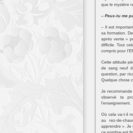
que le mystère re
– Peux-tu me pa
– Il est importa
sa formation. De
après vente » pu
difficile. Tout c
compris pour l’E
Cette attitude pé
de sang neuf d
question, par ric
Quelque chose ci
Je recommande ce
observé ta pro
l’enseignement.
Où cela va-t-il
au rez-de-chau
apprendre ». Je 
ce nombre est fin