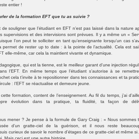
ste entier !
rler de la formation EFT que tu as suivie ?
nt de souligner que l’étudiant en EFT n’est pas laissé dans la nature a
s supervisions et des intervisions sont prévues. Il y a même un « Ser
isque l’on peut te solliciter en tant qu’enseignante lorsqu’un cas s’a
ela permet de rester up to date : à la pointe de l’actualité. Cela est sai
FT elle-même, car cela la maintient vivante et dynamique.
dagogique, qui est la tienne, est le meilleur garant d’une injection régul
ans l’EFT. En même temps que l’étudiant s’autorise à se remettr
ochet cela t’invite à te repositionner dans tes connaissances et ta prati
rcule : l’EFT se réactualise et demeure jeune.
tte formation, content de l’enseignement. Au fil du temps, j’ai d’aill
pre évolution dans ta pratique, ta fluidité, ta façon de déli
 nous mener ? Je pense à la formule de Gary Craig : « Nous sommes 
ssée d’un gratte-ciel de la guérison, et il nous reste beauco
suis curieux de savoir le nombre d’étages de ce gratte-ciel et même si
i. Mais ceci est une autre histoire.