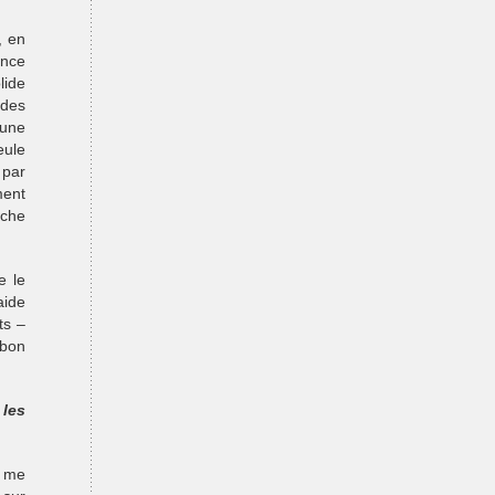
, en
ence
lide
des
’une
eule
 par
ment
rche
e le
aide
ts –
 bon
 les
x me