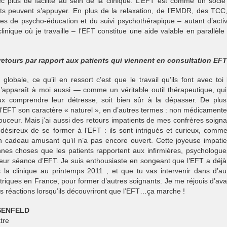
c plus de facilité au sein de la clinique. L’EFT est comme un socle
nts peuvent s’appuyer. En plus de la relaxation, de l’EMDR, des TCC
es de psycho-éducation et du suivi psychothérapique – autant d’activ
linique où je travaille – l’EFT constitue une aide valable en parallèle
retours par rapport aux patients qui viennent en consultation EFT
globale, ce qu’il en ressort c’est que le travail qu’ils font avec toi 
’apparaît à moi aussi — comme un véritable outil thérapeutique, qui
ux comprendre leur détresse, soit bien sûr à la dépasser. De plus,
l’EFT son caractère « naturel », en d’autres termes : non médicamente
ouceur. Mais j’ai aussi des retours impatients de mes confrères soigna
désireux de se former à l’EFT : ils sont intrigués et curieux, comm
n cadeau amusant qu’il n’a pas encore ouvert. Cette joyeuse impati
nes choses que les patients rapportent aux infirmières, psychologue
leur séance d’EFT. Je suis enthousiaste en songeant que l’EFT a déjà 
 la clinique au printemps 2011 , et que tu vas intervenir dans d’au
atriques en France, pour former d’autres soignants. Je me réjouis d’av
rs réactions lorsqu’ils découvriront que l’EFT…ça marche !
OSENFELD
tre