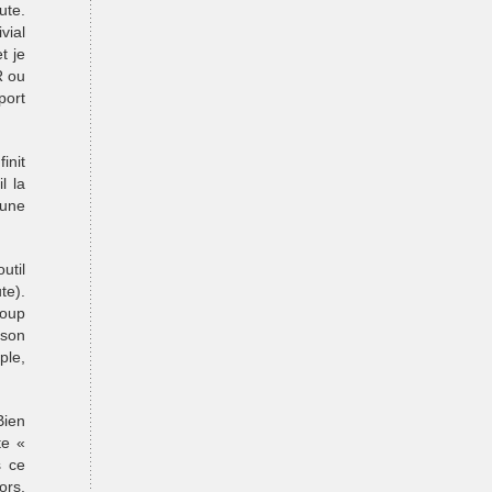
ute.
vial
t je
R ou
port
init
l la
 une
util
te).
coup
 son
ple,
Bien
te «
s ce
ors,