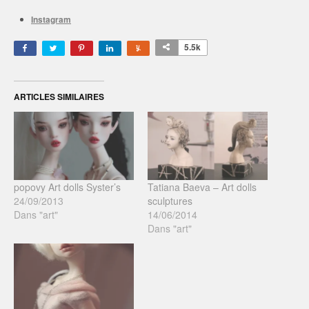
Instagram
5.5k
ARTICLES SIMILAIRES
popovy Art dolls Syster’s
Tatiana Baeva – Art dolls
24/09/2013
sculptures
Dans "art"
14/06/2014
Dans "art"