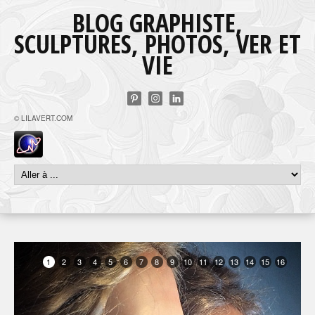
BLOG GRAPHISTE,
SCULPTURES, PHOTOS, VER ET
VIE
© LILAVERT.COM
1
2
3
4
5
6
7
8
9
10
11
12
13
14
15
16