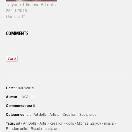
Tatyana Trifonova Art dolls
23/11/2015
Dans "art"
COMMENTS
Date:
13/07/2015
Auteur:
LilaVert I-I
Commentaires:
0
Catégories:
art
-
Art dolls
-
Artiste
-
Creation
-
Sculptures
Tags:
art
-
Art Dolls
-
Artist
-
creation
-
dolls
-
Michael Zajkov
-
russia
-
Russian artist
-
Russie
-
sculptures