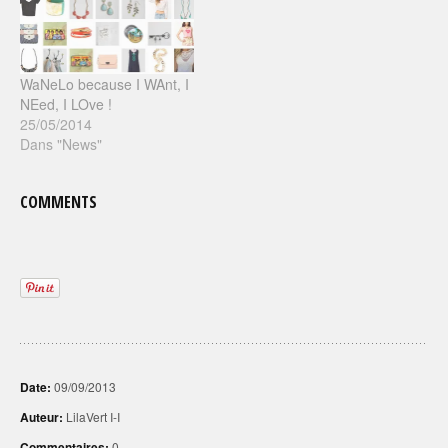
WaNeLo because I WAnt, I
NEed, I LOve !
25/05/2014
Dans "News"
COMMENTS
Date:
09/09/2013
Auteur:
LilaVert I-I
Commentaires:
0