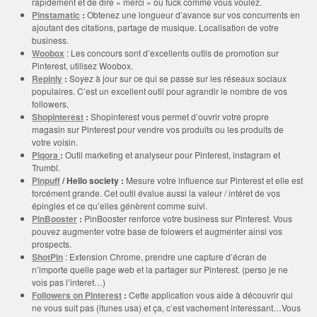
rapidement et de dire « merci » ou fuck comme vous voulez.
Pinstamatic
:
Obtenez une longueur d’avance sur vos concurrents en
ajoutant des citations, partage de musique. Localisation de votre
business.
Woobox
: Les concours sont d’excellents outils de promotion sur
Pinterest, utilisez Woobox.
Repinly
:
Soyez à jour sur ce qui se passe sur les réseaux sociaux
populaires. C’est un excellent outil pour agrandir le nombre de vos
followers.
Shopinterest
:
Shopinterest vous permet d’ouvrir votre propre
magasin sur Pinterest pour vendre vos produits ou les produits de
votre voisin.
Piqora
:
Outil marketing et analyseur pour Pinterest, instagram et
Trumbl.
Pinpuff
/ Hello society :
Mesure votre influence sur Pinterest et elle est
forcément grande. Cet outil évalue aussi la valeur / intéret de vos
épingles et ce qu’elles génèrent comme suivi.
PinBooster
:
PinBooster renforce votre business sur Pinterest. Vous
pouvez augmenter votre base de folowers et augmenter ainsi vos
prospects.
ShotPin
: Extension Chrome, prendre une capture d’écran de
n’importe quelle page web et la partager sur Pinterest. (perso je ne
vois pas l’interet…)
Followers on Pinterest
:
Cette application vous aide à découvrir qui
ne vous suit pas (itunes usa) et ça, c’est vachement interessant…Vous