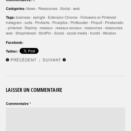
Catégories:
News
-
Ressources
-
Social
-
web
Tags:
business
-
epinglé
-
Extension Chrome
-
Followers on Pinterest
-
instagram
-
outis
-
PinAlerts
-
Pinalytics
-
PinBooster
-
Pinpuff
-
Pinstamatic
-
pinterest
-
Repinly
-
reseaux
-
reseaux sociaux
-
ressources
-
ressources
web
-
Shopinterest
-
ShotPin
-
Social
-
social media
-
trumbl
-
Woobox
Facebook:
Twitter:
PRÉCÉDENT
SUIVANT
|
LAISSER UN COMMENTAIRE
Commentaire
*