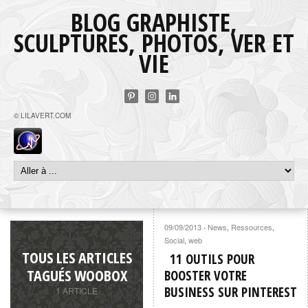
BLOG GRAPHISTE,
SCULPTURES, PHOTOS, VER ET
VIE
© LILAVERT.COM
09/09/2013
News
,
Ressources
,
·
Social
,
web
TOUS LES ARTICLES
11 OUTILS POUR
TAGUÉS WOOBOX
BOOSTER VOTRE
BUSINESS SUR PINTEREST
1 ARTICLE