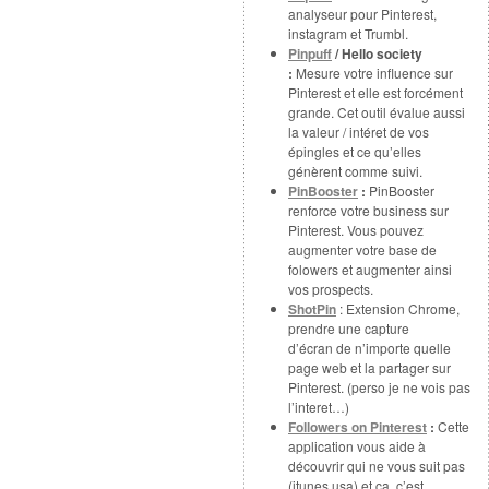
analyseur pour Pinterest,
instagram et Trumbl.
Pinpuff
/ Hello society
:
Mesure votre influence sur
Pinterest et elle est forcément
grande. Cet outil évalue aussi
la valeur / intéret de vos
épingles et ce qu’elles
génèrent comme suivi.
PinBooster
:
PinBooster
renforce votre business sur
Pinterest. Vous pouvez
augmenter votre base de
folowers et augmenter ainsi
vos prospects.
ShotPin
: Extension Chrome,
prendre une capture
d’écran de n’importe quelle
page web et la partager sur
Pinterest. (perso je ne vois pas
l’interet…)
Followers on Pinterest
:
Cette
application vous aide à
découvrir qui ne vous suit pas
(itunes usa) et ça, c’est