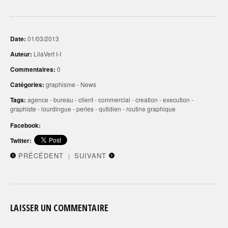
Date:
01/03/2013
Auteur:
LilaVert I-I
Commentaires:
0
Catégories:
graphisme
-
News
Tags:
agence
-
bureau
-
client
-
commercial
-
creation
-
execution
-
graphiste
-
lourdingue
-
perles
-
qutidien
-
routine graphique
Facebook:
Twitter:
PRÉCÉDENT
SUIVANT
|
LAISSER UN COMMENTAIRE