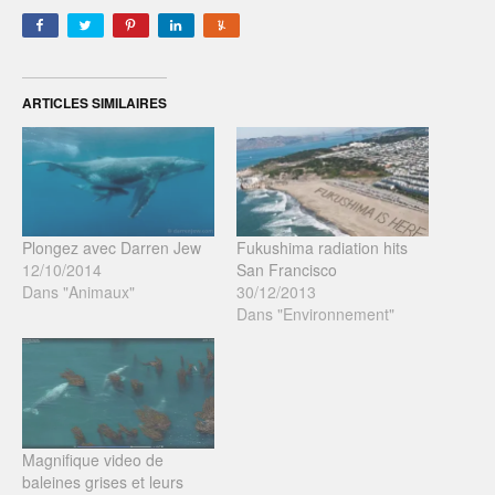
ARTICLES SIMILAIRES
Plongez avec Darren Jew
Fukushima radiation hits
12/10/2014
San Francisco
Dans "Animaux"
30/12/2013
Dans "Environnement"
Magnifique video de
baleines grises et leurs