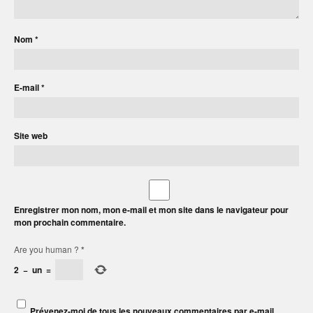
Nom
*
E-mail
*
Site web
Enregistrer mon nom, mon e-mail et mon site dans le navigateur pour
mon prochain commentaire.
Are you human ?
*
2
−
un
=
Prévenez-moi de tous les nouveaux commentaires par e-mail.