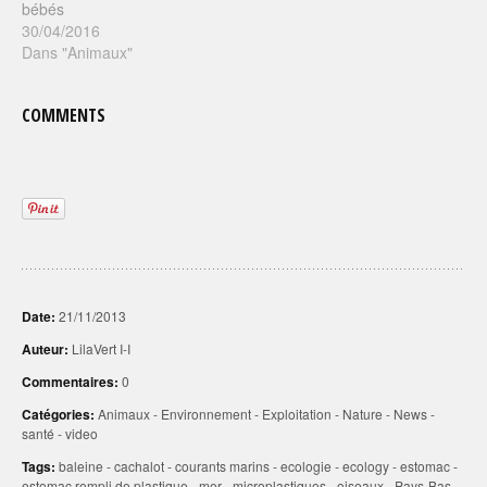
bébés
30/04/2016
Dans "Animaux"
COMMENTS
Date:
21/11/2013
Auteur:
LilaVert I-I
Commentaires:
0
Catégories:
Animaux
-
Environnement
-
Exploitation
-
Nature
-
News
-
santé
-
video
Tags:
baleine
-
cachalot
-
courants marins
-
ecologie
-
ecology
-
estomac
-
estomac rempli de plastique
-
mer
-
microplastiques
-
oiseaux
-
Pays-Bas
-