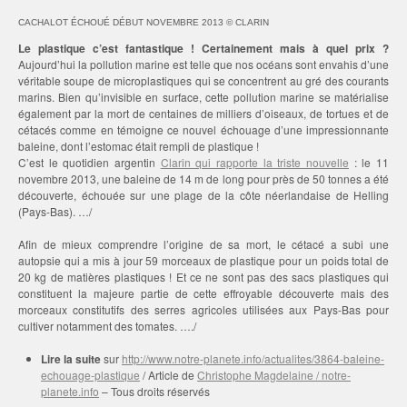
CACHALOT ÉCHOUÉ DÉBUT NOVEMBRE 2013 © CLARIN
Le plastique c’est fantastique ! Certainement mais à quel prix ?
Aujourd’hui la pollution marine est telle que nos océans sont envahis d’une
véritable soupe de microplastiques qui se concentrent au gré des courants
marins. Bien qu’invisible en surface, cette pollution marine se matérialise
également par la mort de centaines de milliers d’oiseaux, de tortues et de
cétacés comme en témoigne ce nouvel échouage d’une impressionnante
baleine, dont l’estomac était rempli de plastique !
C’est le quotidien argentin
Clarin qui rapporte la triste nouvelle
: le 11
novembre 2013, une baleine de 14 m de long pour près de 50 tonnes a été
découverte, échouée sur une plage de la côte néerlandaise de Helling
(Pays-Bas). …/
Afin de mieux comprendre l’origine de sa mort, le cétacé a subi une
autopsie qui a mis à jour 59 morceaux de plastique pour un poids total de
20 kg de matières plastiques ! Et ce ne sont pas des sacs plastiques qui
constituent la majeure partie de cette effroyable découverte mais des
morceaux constitutifs des serres agricoles utilisées aux Pays-Bas pour
cultiver notamment des tomates. …./
Lire la suite
sur
http://www.notre-planete.info/actualites/3864-baleine-
echouage-plastique
/ Article de
Christophe Magdelaine / notre-
planete.info
– Tous droits réservés