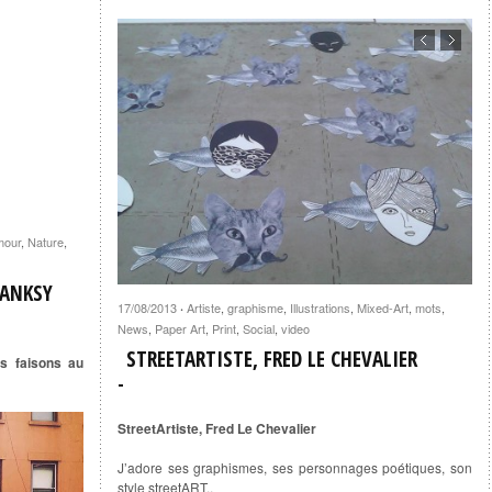
our
,
Nature
,
BANKSY
17/08/2013
Artiste
,
graphisme
,
Illustrations
,
Mixed-Art
,
mots
,
·
News
,
Paper Art
,
Print
,
Social
,
video
STREETARTISTE, FRED LE CHEVALIER
us faisons au
StreetArtiste, Fred Le Chevalier
J’adore ses graphismes, ses personnages poétiques, son
style streetART..