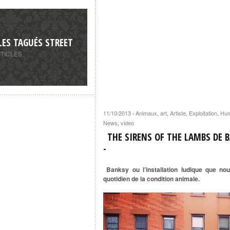
LES TAGUÉS STREET
RTICLES
11/10/2013
Animaux
,
art
,
Artiste
,
Exploitation
,
Hum
·
News
,
video
THE SIRENS OF THE LAMBS DE 
Banksy ou l’installation ludique que no
quotidien de la condition animale.