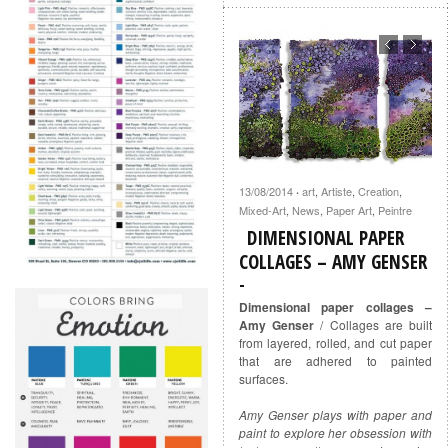
13/08/2014
art
,
Artiste
,
Creation
,
·
Mixed-Art
,
News
,
Paper Art
,
Peintre
DIMENSIONAL PAPER
COLLAGES – AMY GENSER
Dimensional paper collages –
Amy Genser
/ Collages are built
from layered, rolled, and cut paper
that are adhered to painted
surfaces.
Amy Genser plays with paper and
paint to explore her obsession with