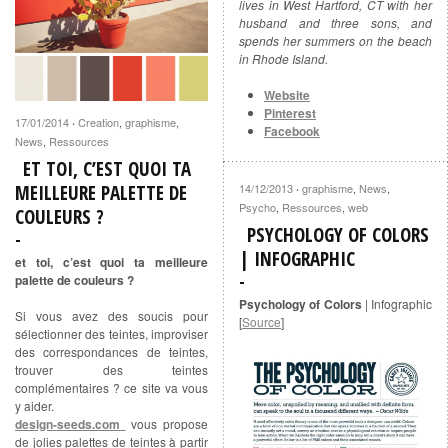
lives in West Hartford, CT with her
husband and three sons, and
spends her summers on the beach
in Rhode Island.
Website
Pinterest
17/01/2014
Creation
,
graphisme
,
·
Facebook
News
,
Ressources
ET TOI, C’EST QUOI TA
MEILLEURE PALETTE DE
14/12/2013
graphisme
,
News
,
·
Psycho
,
Ressources
,
web
COULEURS ?
PSYCHOLOGY OF COLORS
| INFOGRAPHIC
et toi, c’est quoi ta meilleure
palette de couleurs ?
Psychology of Colors
| Infographic
Si vous avez des soucis pour
[
Source
]
sélectionner des teintes, improviser
des correspondances de teintes,
trouver des teintes
complémentaires ? ce site va vous
y aider.
design-seeds.com
vous propose
de jolies palettes de teintes à partir