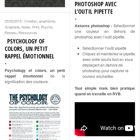
PHOTOSHOP AVEC
L’OUTIL PIPETTE
25/02/2015
Creation
,
graphisme
,
·
Astuces photoshop :
Sélectionner
Graphiste
,
News
,
Print
,
Psycho
,
une couleur en dehors de
Reseau
,
Ressources
photoshop avec l’outil pipette.
PSYCHOLOGY OF
COLORS, UN PETIT
Sélectionner l’outil pipette
Cliquez et maintenez la pipette
RAPPEL ÉMOTIONNEL
avec votre souris tout en vous
déplaçant en dehors de
Psychology of colors, un petit
photoshop pour capturer la
rappel émotionnel
de la
couleur souhaitée.
signification des couleurs.
Tout simple mais bien pratique
quand on travaille en RVB.