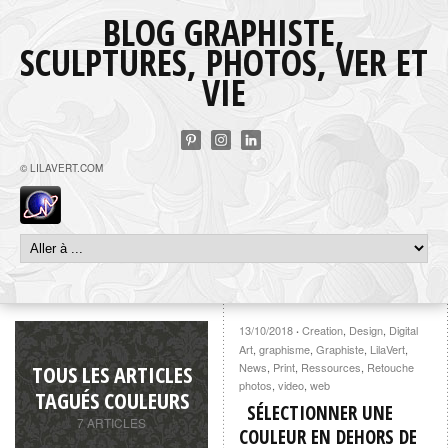
BLOG GRAPHISTE,
SCULPTURES, PHOTOS, VER ET
VIE
© LILAVERT.COM
13/10/2018
Creation
,
Design
,
Digital
·
Art
,
graphisme
,
Graphiste
,
LilaVert
,
TOUS LES ARTICLES
News
,
Print
,
Ressources
,
Retouche
photos
,
video
,
web
TAGUÉS COULEURS
SÉLECTIONNER UNE
7 ARTICLES
COULEUR EN DEHORS DE