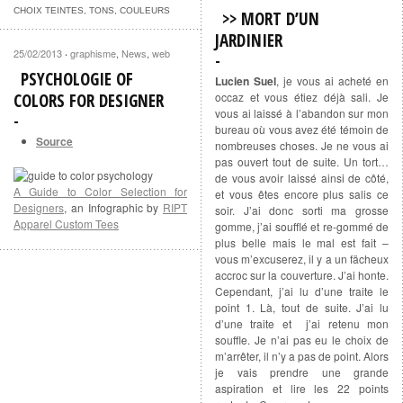
CHOIX TEINTES, TONS, COULEURS
>> MORT D’UN
JARDINIER
25/02/2013
graphisme
,
News
,
web
·
PSYCHOLOGIE OF
Lucien Suel
, je vous ai acheté en
COLORS FOR DESIGNER
occaz et vous étiez déjà sali. Je
vous ai laissé à l’abandon sur mon
bureau où vous avez été témoin de
Source
nombreuses choses. Je ne vous ai
pas ouvert tout de suite. Un tort…
de vous avoir laissé ainsi de côté,
A Guide to Color Selection for
et vous êtes encore plus salis ce
Designers
, an Infographic by
RIPT
soir. J’ai donc sorti ma grosse
Apparel Custom Tees
gomme, j’ai soufflé et re-gommé de
plus belle mais le mal est fait –
vous m’excuserez, il y a un fächeux
accroc sur la couverture. J’ai honte.
Cependant, j’ai lu d’une traite le
point 1. Là, tout de suite. J’ai lu
d’une traite et j’ai retenu mon
souffle. Je n’ai pas eu le choix de
m’arrêter, il n’y a pas de point. Alors
je vais prendre une grande
aspiration et lire les 22 points