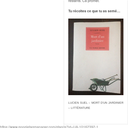
restants. Ca promet.
Tu récoltes ce que tu as semé…
LUCIEN SUEL – MORT D’UN JARDINIER
– LITTÉRATURE
https://www.googletagmanager.com/gtag/js?id=UA-10162392-1