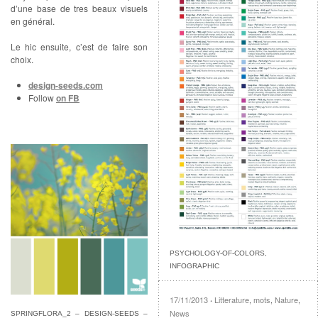
d’une base de tres beaux visuels
en général.
Le hic ensuite, c’est de faire son
choix.
design-seeds.com
Follow
on FB
PSYCHOLOGY-OF-COLORS,
INFOGRAPHIC
17/11/2013
Litterature
,
mots
,
Nature
,
·
News
SPRINGFLORA_2 – DESIGN-SEEDS –