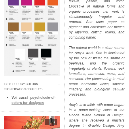
texture, pattern, and color.
Evocative of natural forms and
organic processes, her work is
simultaneously irregular and
ordered. She uses paper as
pigment and constructs her pieces
by layering, cutting, rolling, and
combining paper.
The natural world is a clear source
for Amy’s work. She is fascinated
by the flow of water, the shape of
beehives, and the organic
irregularity of plants, flowers, rock
formations, barnacles, moss, and
seaweed. Her pieces bring to mind
aerial landscape views, satellite
PSYCHOLOGY-COLORS –
imagery, and biological cellular
SIGNIFICATION COULEURS
processes.
Voir aussi
:
psychologie-of-
colors-for-designer/
Amy’s love affair with paper began
in a paper-making class at the
Rhode Island School of Design,
where she received a masters
degree in Graphic Design. Amy