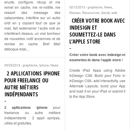
eructe, configure, récup et me
remet en cache, me re-notifie, me
02/12/2013
graphisme
,
News
,
·
ressort des message des
Reseau
,
Ressources
,
Social
,
web
catacombes, interfère sur un autre
CRÉER VOTRE BOOK AVEC
ordi en y copiant tout ce que je
INDESIGN ET
mail, fait redémarrer l’autre ordi en
interférant dessus, un vrai bonheur
SOUMETTEZ-LE DANS
de nouvelles notif anciennes et de
L’APPLE STORE
remise en cache. Bref Mail
déboque total…
Créer votre book avec indesign et
soumettez-le dans l’apple store /
05/03/2013
graphisme
,
Iphone
,
News
·
Create iPad Apps using Adobe
2 APLLICATIONS IPHONE
InDesign CS6. Build your Folio in
POUR FREELANCE OU
InDesign CS6, add interactivity, use
Alternate Layouts, build your App
AUTRE MÉTIERS
and load it on your iPad or submit it
INDÉPENDANTS
to the App Store.
2 apllications iphone
pour
freelance ou autre métiers
indépendants : 2 appli sympas,
utiles et gratuites.