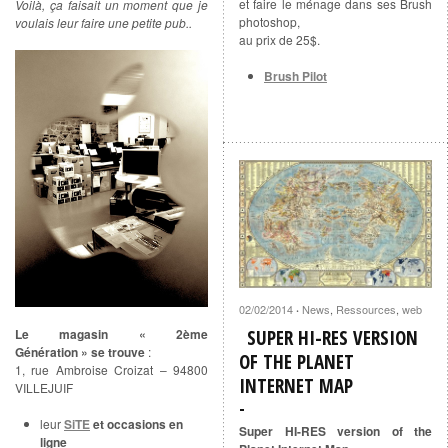
et faire le ménage dans ses Brush
Voilà, ça faisait un moment que je
photoshop,
voulais leur faire une petite pub..
au prix de 25$.
Brush Pilot
02/02/2014
News
,
Ressources
,
web
·
SUPER HI-RES VERSION
Le magasin «
2ème
Génération »
se trouve
:
OF THE PLANET
1, rue Ambroise Croizat – 94800
INTERNET MAP
VILLEJUIF
leur
SiTE
et occasions en
Super HI-RES version of the
ligne