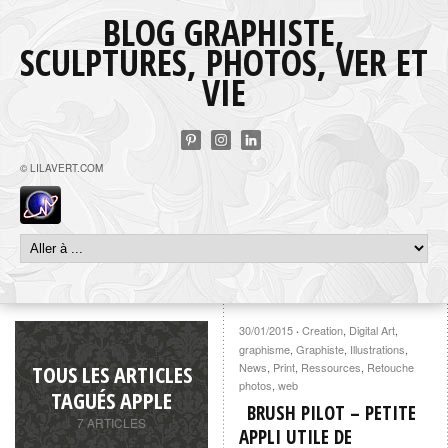
BLOG GRAPHISTE,
SCULPTURES, PHOTOS, VER ET
VIE
© LILAVERT.COM
30/01/2015
Creation
,
Digital Art
,
·
graphisme
,
Graphiste
,
Illustrations
,
TOUS LES ARTICLES
News
,
Print
,
Ressources
,
Retouche
photos
,
web
TAGUÉS APPLE
BRUSH PILOT – PETITE
7 ARTICLES
APPLI UTILE DE