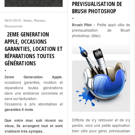
PREVISUALISATION DE
BRUSH PHOTOSHOP
06/01/2015
News
,
Reseau
,
·
Brush Pilot
– Petite appli utile de
Ressources
previsualisation de Brush
2EME GENERATION
photoshop. (Mac)
APPLE, OCCASIONS
GARANTIES, LOCATION ET
RÉPARATIONS TOUTES
GÉNÉRATIONS
2eme Generation Apple
,
occasions garanties, location et
réparations toutes générations
dans une ambiance conviviale et
sans sur-facturation.
Occasions à prix abordables et
garanties 6 mois
.
Difficile de s’y retrouver et de s’y
Que votre mac soit récent ou
perdre, voici une petite application
vieux, ils arrangent tout et sont
bien utile pour gérer, prévisualiser
vraiment très sympas.