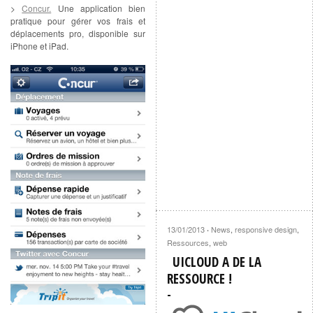
>
Concur.
Une application bien
pratique pour gérer vos frais et
déplacements pro, disponible sur
iPhone et iPad.
13/01/2013
News
,
responsive design
,
·
Ressources
,
web
UICLOUD A DE LA
RESSOURCE !