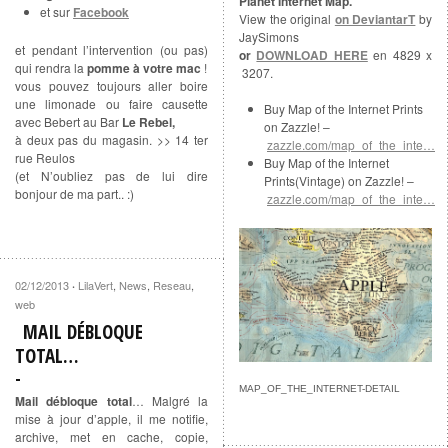
Planet Internet Map.
et sur
Facebook
View the original
on DeviantarT
by
JaySimons
et pendant l’intervention (ou pas)
or
DOWNLOAD HERE
en 4829 x
qui rendra la
pomme à votre mac
!
3207.
vous pouvez toujours aller boire
une limonade ou faire causette
Buy Map of the Internet Prints
avec Bebert au Bar
Le Rebel,
on Zazzle! –
à deux pas du magasin. >> 14 ter
zazzle.com/map_of_the_inte…
rue Reulos
Buy Map of the Internet
(et N’oubliez pas de lui dire
Prints(Vintage) on Zazzle! –
bonjour de ma part.. :)
zazzle.com/map_of_the_inte…
02/12/2013
LilaVert
,
News
,
Reseau
,
·
web
MAIL DÉBLOQUE
TOTAL…
MAP_OF_THE_INTERNET-DETAIL
Mail débloque total
… Malgré la
mise à jour d’apple, il me notifie,
archive, met en cache, copie,