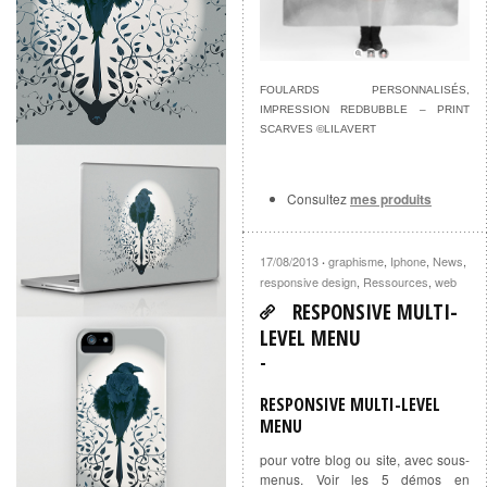
FOULARDS PERSONNALISÉS,
IMPRESSION REDBUBBLE – PRINT
SCARVES ©LILAVERT
Consultez
mes produits
17/08/2013
graphisme
,
Iphone
,
News
,
·
responsive design
,
Ressources
,
web
RESPONSIVE MULTI-
LEVEL MENU
RESPONSIVE MULTI-LEVEL
MENU
pour votre blog ou site, avec sous-
menus. Voir les 5 démos en