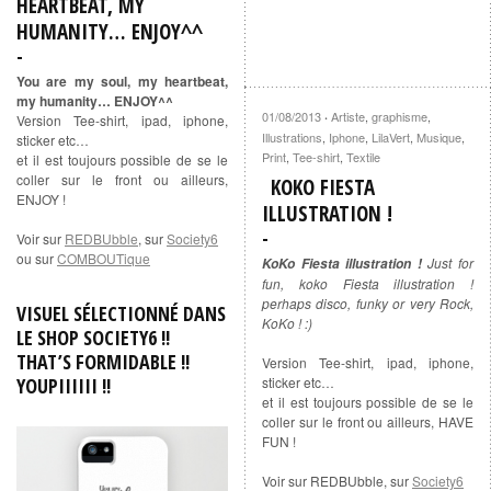
HEARTBEAT, MY
HUMANITY… ENJOY^^
You are my soul, my heartbeat,
my humanity… ENJOY^^
01/08/2013
Artiste
,
graphisme
,
·
Version Tee-shirt, ipad, iphone,
Illustrations
,
Iphone
,
LilaVert
,
Musique
,
sticker etc…
Print
,
Tee-shirt
,
Textile
et il est toujours possible de se le
coller sur le front ou ailleurs,
KOKO FIESTA
ENJOY !
ILLUSTRATION !
Voir sur
REDBUbble
, sur
Society6
ou sur
COMBOUTique
Just for
KoKo Fiesta illustration !
fun, koko Fiesta illustration !
perhaps disco, funky or very Rock,
VISUEL SÉLECTIONNÉ DANS
KoKo ! :)
LE SHOP SOCIETY6 !!
THAT’S FORMIDABLE !!
Version Tee-shirt, ipad, iphone,
YOUPIIIIII !!
sticker etc…
et il est toujours possible de se le
coller sur le front ou ailleurs, HAVE
FUN !
Voir sur REDBUbble, sur
Society6