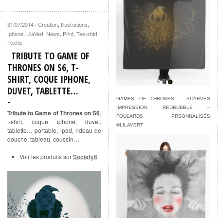
31/07/2014
Creation
,
Illustrations
,
·
Iphone
,
LilaVert
,
News
,
Print
,
Tee-shirt
,
Textile
TRIBUTE TO GAME OF
THRONES ON S6, T-
SHIRT, COQUE IPHONE,
DUVET, TABLETTE…
GAMES OF THRONES – SCARVES
IMPRESSION REDBUBBLE –
Tribute to Game of Thrones on S6
,
FOULARDS PRSONNALISÉS
t-shirt, coque iphone, duvet,
©LILAVERT
tablette… portable, ipad, rideau de
douche, tableau, coussin…
Voir les produits sur
Society6