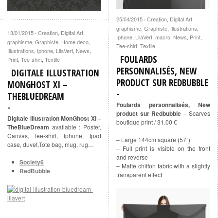
25/04/2015
Creation
,
Digital Art
,
·
graphisme
,
Graphiste
,
Illustrations
,
13/01/2015
Creation
,
Digital Art
,
·
Iphone
,
LilaVert
,
macro
,
News
,
Print
,
graphisme
,
Graphiste
,
Home deco
,
Tee-shirt
,
Textile
Illustrations
,
Iphone
,
LilaVert
,
News
,
FOULARDS
Print
,
Tee-shirt
,
Textile
PERSONNALISÉS, NEW
DIGITALE ILLUSTRATION
PRODUCT SUR REDBUBBLE
MONGHOST XI –
THEBLUEDREAM
Foulards personnalisés, New
product sur Redbubble
– Scarves
Digitale illustration MonGhost XI –
boutique print / 31.00 €
TheBlueDream
available : Poster,
Canvas, tee-shirt, Iphone, Ipad
– Large 144cm square (57”)
case, duvet,Tote bag, mug, rug…
– Full print is visible on the front
and reverse
Society6
– Matte chiffon fabric with a slightly
RedBubble
transparent effect