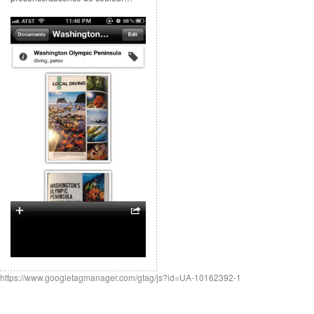
https://www.googletagmanager.com/gtag/js?id=UA-10162392-1