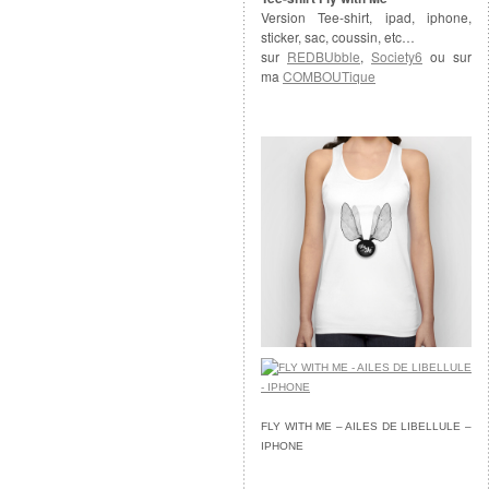
Version Tee-shirt, ipad, iphone,
sticker, sac, coussin, etc…
sur
REDBUbble
,
Society6
ou sur
ma
COMBOUTique
FLY WITH ME – AILES DE LIBELLULE –
IPHONE