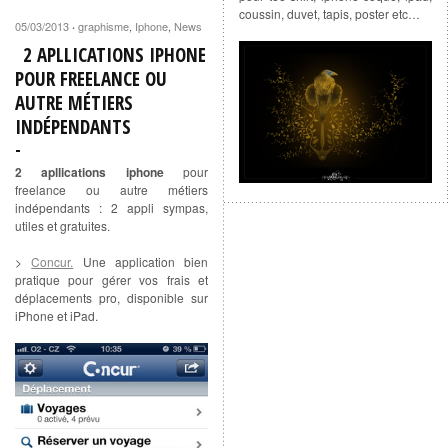
coussin, duvet, tapis, poster etc…
05/03/2013
graphisme
,
Iphone
,
News
·
2 APLLICATIONS IPHONE
POUR FREELANCE OU
AUTRE MÉTIERS
INDÉPENDANTS
2 apllications iphone
pour
freelance ou autre métiers
indépendants : 2 appli sympas,
utiles et gratuites.
>
Concur.
Une application bien
pratique pour gérer vos frais et
déplacements pro, disponible sur
iPhone et iPad.