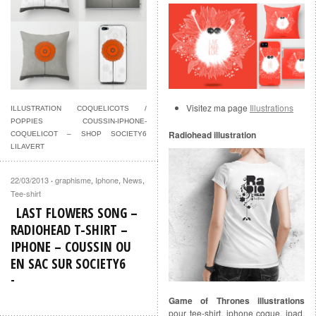
Visitez ma page
Illustrations
ILLUSTRATION COQUELICOTS /
POPPIES COUSSIN-IPHONE-
Radiohead illustration
COQUELICOT – SHOP SOCIETY6
LILAVERT
22/03/2013
graphisme
,
Iphone
,
News
,
·
Tee-shirt
LAST FLOWERS SONG –
RADIOHEAD T-SHIRT –
IPHONE – COUSSIN OU
EN SAC SUR SOCIETY6
Game of Thrones illustrations
pour tee-shirt, iphone coque, ipad,