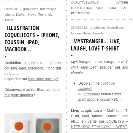
OURLITTLEWORLD NATURE
09/05/2013
graphisme
,
Illustrations
,
ILLUSTRATION POUR IPHONE, IPAD,
·
POSTER ETC..
Iphone
,
LilaVert
,
News
,
Tee-shirt
,
Textile
ILLUSTRATION
25/03/2013
graphisme
,
Illustrations
,
·
Iphone
,
News
,
Tee-shirt
COQUELICOTS – IPHONE,
MYSTRANGER… LIVE,
COUSSIN, IPAD,
LAUGH, LOVE T-SHIRT
MACBOOK…
MySTranger… Live, Laugh, Love T-
Illustration coquelicots – Iphone,
shirt. Mon petit stranger fait son
coussin, ipad, Macbook… fond gris
chemin.
ou blanc,
disponible sur
mon shop society6
Dispo sur ma
boutique
society6
,
Découvrez d’autres illustrations sur
ou
redbubble
format t-shirt,
ma page goodies
!
ipad, iphone, coussin etc…
Live, Laugh, Love
– Motif pour T-
SHirt, Ipad, Iphone, Coussin, sac
etc… en vente sur SOCIETY6 –
HTTP://SOCIETY6.COM/LILAVERT