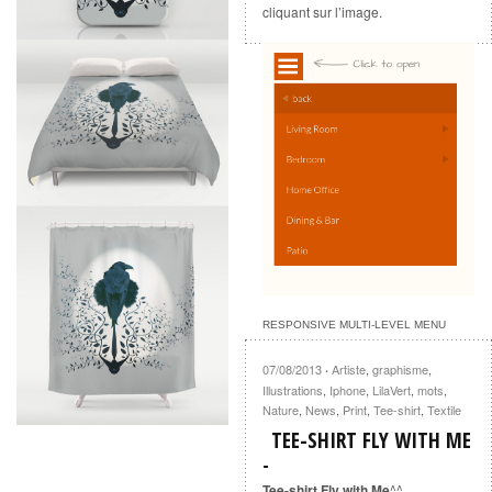
cliquant sur l’image.
RESPONSIVE MULTI-LEVEL MENU
07/08/2013
Artiste
,
graphisme
,
·
Illustrations
,
Iphone
,
LilaVert
,
mots
,
Nature
,
News
,
Print
,
Tee-shirt
,
Textile
TEE-SHIRT FLY WITH ME
Tee-shirt Fly with Me
^^