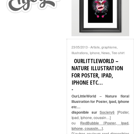
23/05/2013
Artiste
,
graphisme
,
·
Illustrations
,
Iphone
,
News
,
Tee-shirt
OURLITTLEWORLD –
NATURE ILLUSTRATION
FOR POSTER, IPAD,
IPHONE ETC…
OurLittleWorld – Nature floral
Illustration for Poster, ipad, iphone
etc…
disponible sur
Society6
[Poster,
Ipad, Iphone, coussin…]
ou
RedBubble [Poster, Ipad,
Iphone, coussin…]
.
D’autres couleurs sont disponibles