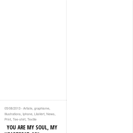
05/08/2013
Artiste
,
graphisme
,
·
Illustrations
,
Iphone
,
LilaVert
,
News
,
Print
,
Tee-shirt
,
Textile
YOU ARE MY SOUL, MY