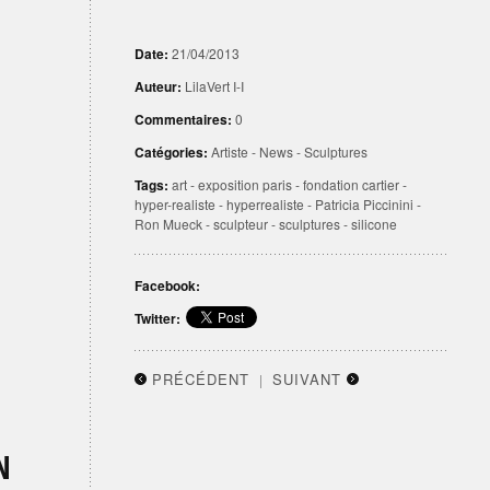
Date:
21/04/2013
Auteur:
LilaVert I-I
Commentaires:
0
Catégories:
Artiste
-
News
-
Sculptures
Tags:
art
-
exposition paris
-
fondation cartier
-
hyper-realiste
-
hyperrealiste
-
Patricia Piccinini
-
Ron Mueck
-
sculpteur
-
sculptures
-
silicone
Facebook:
Twitter:
PRÉCÉDENT
SUIVANT
|
N