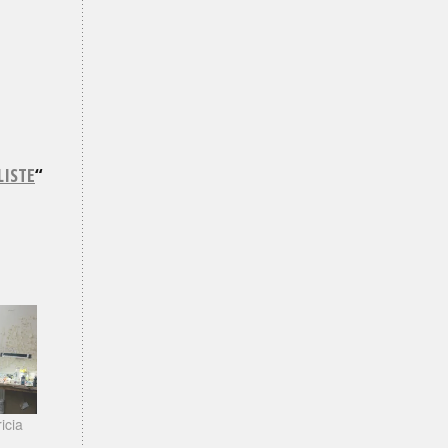
LISTE
“
icia