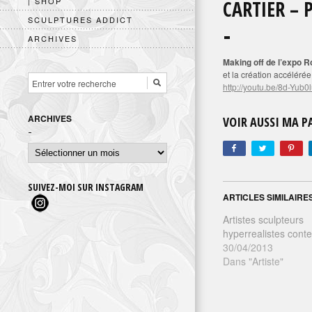
| SHOP
CARTIER – 
SCULPTURES ADDICT
ARCHIVES
Making off de l’expo R
et la création accélérée
http://youtu.be/8d-Yub0
ARCHIVES
VOIR AUSSI MA 
Archives
SUIVEZ-MOI SUR INSTAGRAM
ARTICLES SIMILAIRE
Artistes sculpteurs
hyperrealistes cont
30/04/2013
Dans "Artiste"