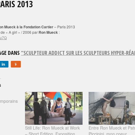
PARIS 2013
on Mueck à la Fondation Cartier
– Paris 2013
 de « A girl » / 2006 par
Ron Mueck
:
lu7Q
PAGE DANS
“SCULPTEUR ADDICT SUR LES SCULPTEURS HYPER-RÉA
S
emporains
Still Life: Ron Mueck at Work
Entre Ron Mueck et Patr
– Short Edition. Exposition
Piccinini, mon coeur