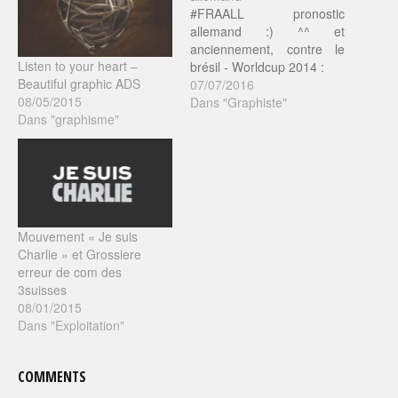
#FRAALL pronostic
allemand :) ^^ et
anciennement, contre le
Listen to your heart –
brésil - Worldcup 2014 :
Beautiful graphic ADS
07/07/2016
08/05/2015
Dans "Graphiste"
Dans "graphisme"
Mouvement « Je suis
Charlie » et Grossiere
erreur de com des
3suisses
08/01/2015
Dans "Exploitation"
COMMENTS