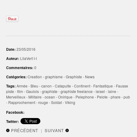
Date:
23/05/2016
Auteur:
LilaVert I-I
Commentaires:
0
Catégories:
Creation
-
graphisme
-
Graphiste
-
News
Tags:
Armée
-
Bleu
-
canon
-
Catapulte
-
Continent
-
Fantastique
-
Fausse
piste
-
film
-
Gaulois
-
graphiste
-
graphiste freelance
-
israel
-
laine
-
Merveilleux
-
Militaire
-
ocean
-
Onirique
-
Pelephone
-
Pelote
-
phare
-
pub
-
Rapprochement
-
rouge
-
Soldat
-
Viking
Facebook:
Twitter:
PRÉCÉDENT
SUIVANT
|