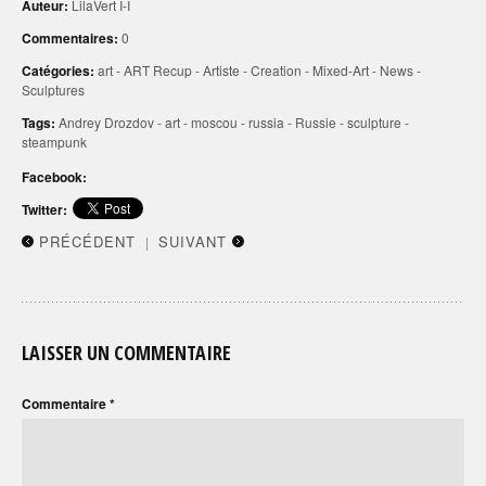
Auteur:
LilaVert I-I
Commentaires:
0
Catégories:
art
-
ART Recup
-
Artiste
-
Creation
-
Mixed-Art
-
News
-
Sculptures
Tags:
Andrey Drozdov
-
art
-
moscou
-
russia
-
Russie
-
sculpture
-
steampunk
Facebook:
Twitter:
PRÉCÉDENT
SUIVANT
|
LAISSER UN COMMENTAIRE
Commentaire
*