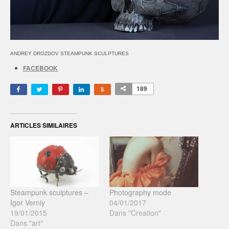
ANDREY DROZDOV STEAMPUNK SCULPTURES
FACEBOOK
189
ARTICLES SIMILAIRES
Steampunk sculptures –
Photography mode
Igor Verniy
04/01/2017
19/01/2015
Dans "Creation"
Dans "art"