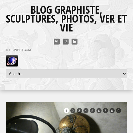
BLOG GRAPHISTE,
SCULPTURES, PHOTOS, VER ET
VIE
© LILAVERT.COM
1
2
3
4
5
6
7
8
9