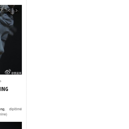
s
XING
ang
,
diplômé
hine)