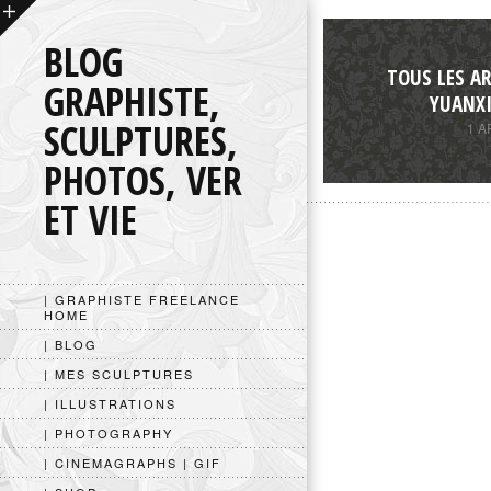
BLOG
TOUS LES AR
GRAPHISTE,
YUANXI
SCULPTURES,
1 A
PHOTOS, VER
ET VIE
| GRAPHISTE FREELANCE
HOME
| BLOG
| MES SCULPTURES
| ILLUSTRATIONS
| PHOTOGRAPHY
| CINEMAGRAPHS | GIF