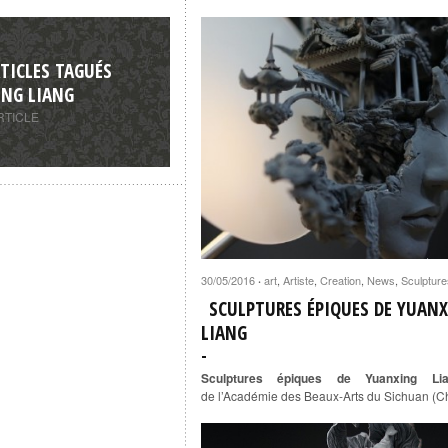
TICLES TAGUÉS
NG LIANG
RTICLE
30/05/2016
art
,
Artiste
,
Creation
,
News
,
Sculpture
·
SCULPTURES ÉPIQUES DE YUAN
LIANG
Sculptures épiques de Yuanxing Li
de
l’Académie des
Beaux-
Arts du
Sichuan (C