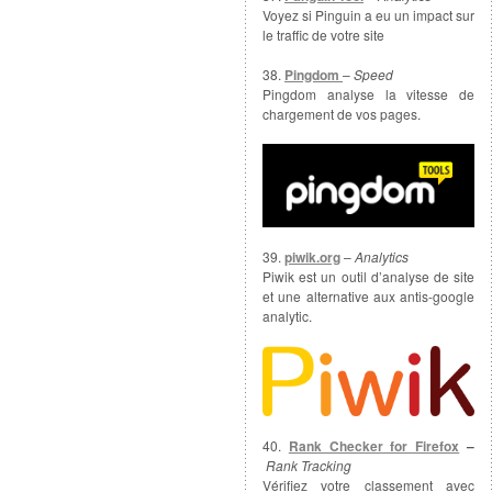
Voyez si Pinguin a eu un impact sur
le traffic de votre site
38.
Pingdom
–
Speed
Pingdom analyse la vitesse de
chargement de vos pages.
39.
piwik.org
–
Analytics
Piwik est un outil d’analyse de site
et une alternative aux antis-google
analytic.
40.
Rank Checker for Firefox
–
Rank Tracking
Vérifiez votre classement avec