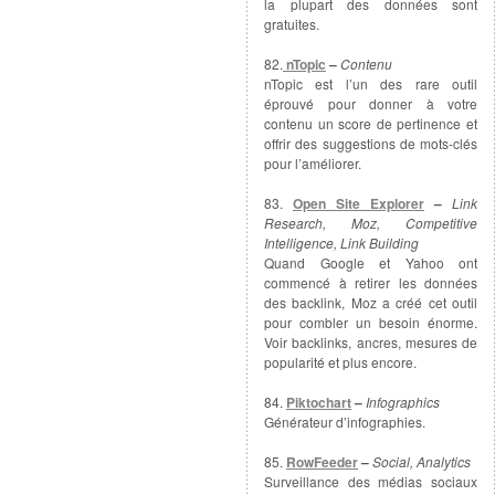
la plupart des données sont
gratuites.
82.
nTopic
–
Contenu
nTopic est l’un des rare outil
éprouvé pour donner à votre
contenu un score de pertinence et
offrir des suggestions de mots-clés
pour l’améliorer.
83.
Open Site Explorer
–
Link
Research, Moz, Competitive
Intelligence, Link Building
Quand Google et Yahoo ont
commencé à retirer les données
des backlink, Moz a créé cet outil
pour combler un besoin énorme.
Voir backlinks, ancres, mesures de
popularité et plus encore.
84.
Piktochart
–
Infographics
Générateur d’infographies.
85.
RowFeeder
–
Social, Analytics
Surveillance des médias sociaux