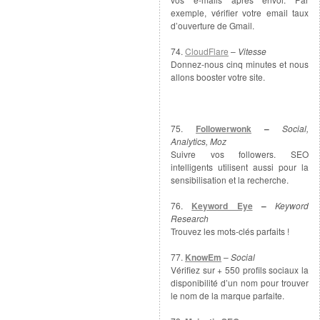
exemple, vérifier votre email taux
d’ouverture de Gmail.
74.
CloudFlare
–
Vitesse
Donnez-nous cinq minutes et nous
allons booster votre site.
75.
Followerwonk
–
Social,
Analytics, Moz
Suivre vos followers. SEO
intelligents utilisent aussi pour la
sensibilisation et la recherche.
76.
Keyword Eye
–
Keyword
Research
Trouvez les mots-clés parfaits !
77.
KnowEm
–
Social
Vérifiez sur + 550 profils sociaux la
disponibilité d’un nom pour trouver
le nom de la marque parfaite.