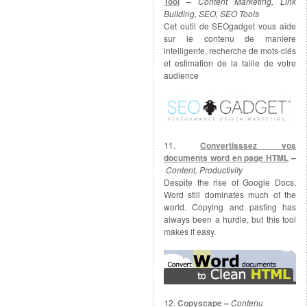
Tool
–
Content Marketing, Link
Building, SEO, SEO Tools
Cet outil de SEOgadget vous aide
sur le contenu de maniere
intelligente, recherche de mots-clés
et estimation de la taille de votre
audience
11.
Convertisssez vos
documents word en page HTML
–
Content, Productivity
Despite the rise of Google Docs,
Word still dominates much of the
world. Copying and pasting has
always been a hurdle, but this tool
makes it easy.
12.
Copyscape
–
Contenu