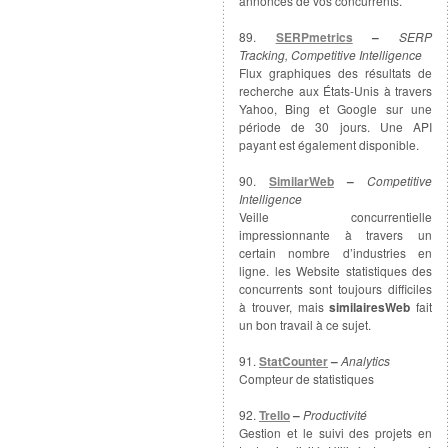
annonces de vos concurrents.
89.
SERPmetrics
–
SERP
Tracking, Competitive Intelligence
Flux graphiques des résultats de
recherche aux États-Unis à travers
Yahoo, Bing et Google sur une
période de 30 jours. Une API
payant est également disponible.
90.
SimilarWeb
–
Competitive
Intelligence
Veille concurrentielle
impressionnante à travers un
certain nombre d’industries en
ligne. les Website statistiques des
concurrents sont toujours difficiles
à trouver, mais
similairesWeb
fait
un bon travail à ce sujet.
91.
StatCounter
–
Analytics
Compteur de statistiques
92.
Trello
–
Productivité
Gestion et le suivi des projets en