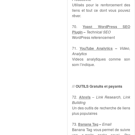
Utilisés pour le renforcement des
liens et tout ce dont vous pouvez
rêver.
70.
Yoast WordPress SEO
Plugin
–
Technical SEO
WordPress referencement
71.
YouTube Analytics
–
Video,
Analytics
Videos analytiques comme son
som l’indique.
///
OUTILS
Gratuits et payants
72.
Ahrefs
–
Link Research, Link
Building
Un des outils de recherche de liens
plus populaires
73.
Banana Tag
–
Email
Banana Tag vous permet de suivre
vos e-mails après envoi. Par