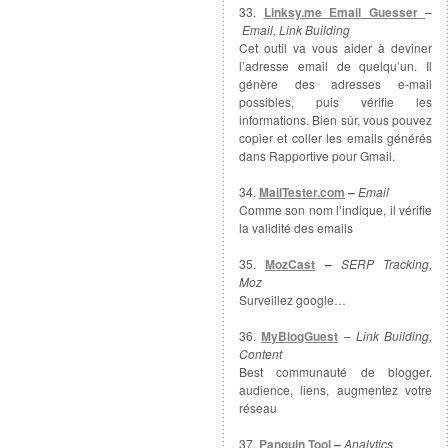
33.
Linksy.me Email Guesser
–
Email, Link Building
Cet outil va vous aider à deviner
l’adresse email de quelqu’un. Il
génère des adresses e-mail
possibles, puis vérifie les
informations. Bien sûr, vous pouvez
copier et coller les emails générés
dans Rapportive pour Gmail.
34.
MailTester.com
–
Email
Comme son nom l’indique, il vérifie
la validité des emails
35.
MozCast
–
SERP Tracking,
Moz
Surveillez google…
36.
MyBlogGuest
–
Link Building,
Content
Best communauté de blogger.
audience, liens, augmentez votre
réseau
37.
Panguin Tool
–
Analytics