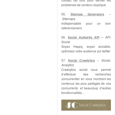
Utilisez cet outil pour vérifier les
problèmes de contenu dupliqué.
55.
Sitemap Generators
–
Sitemaps
Indispensable pour un bon
referencement.
56.
Social Authority API
–
API,
Social
Soyez Happy, soyez sociable,
optimisez votre audience sur twitter
57.
Social Crawlytics
–
Social,
Analytics
Crawlytics social vous permet
d’effectuer des recherches
concurrentiel en vous montrant les
contenus les plus partagés de vos
concurrents. et beaucoup d’autres
fonctionnalités…