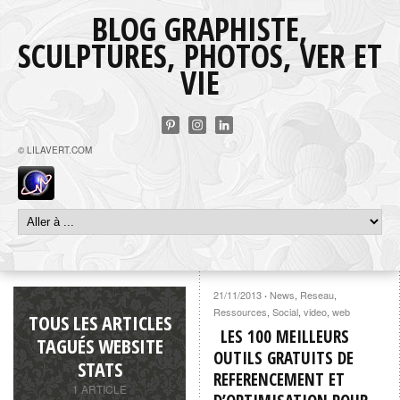
BLOG GRAPHISTE,
SCULPTURES, PHOTOS, VER ET
VIE
© LILAVERT.COM
21/11/2013
News
,
Reseau
,
·
Ressources
,
Social
,
video
,
web
TOUS LES ARTICLES
LES 100 MEILLEURS
TAGUÉS WEBSITE
OUTILS GRATUITS DE
STATS
REFERENCEMENT ET
1 ARTICLE