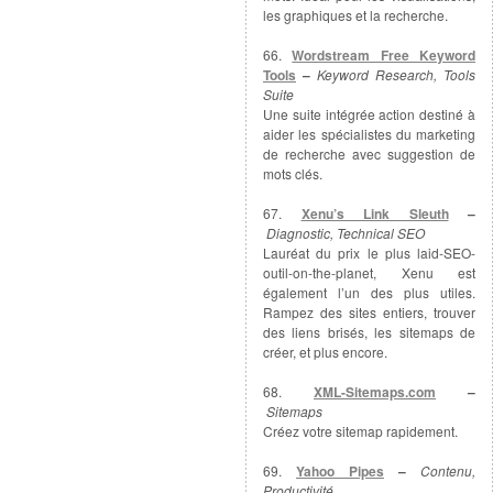
les graphiques et la recherche.
66.
Wordstream Free Keyword
Tools
–
Keyword Research, Tools
Suite
Une suite intégrée action destiné à
aider les spécialistes du marketing
de recherche avec suggestion de
mots clés.
67.
Xenu’s Link Sleuth
–
Diagnostic, Technical SEO
Lauréat du prix le plus laid-SEO-
outil-on-the-planet, Xenu est
également l’un des plus utiles.
Rampez des sites entiers, trouver
des liens brisés, les sitemaps de
créer, et plus encore.
68.
XML-Sitemaps.com
–
Sitemaps
Créez votre sitemap rapidement.
69.
Yahoo Pipes
–
Contenu,
Productivité