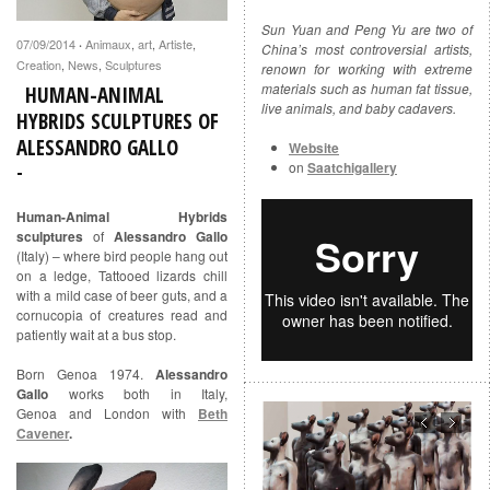
Sun Yuan and Peng Yu are two of
07/09/2014
Animaux
,
art
,
Artiste
,
·
China’s most controversial artists,
Creation
,
News
,
Sculptures
renown for working with extreme
materials such as human fat tissue,
HUMAN-ANIMAL
live animals, and baby cadavers.
HYBRIDS SCULPTURES OF
ALESSANDRO GALLO
Website
on
Saatchigallery
Human-Animal Hybrids
sculptures
of
Alessandro Gallo
(Italy) – where bird people hang out
on a ledge, Tattooed lizards chill
with a mild case of beer guts, and a
cornucopia of creatures read and
patiently wait at a bus stop.
Born Genoa 1974.
Alessandro
Gallo
works both in Italy,
Genoa and London with
Beth
Cavener
.