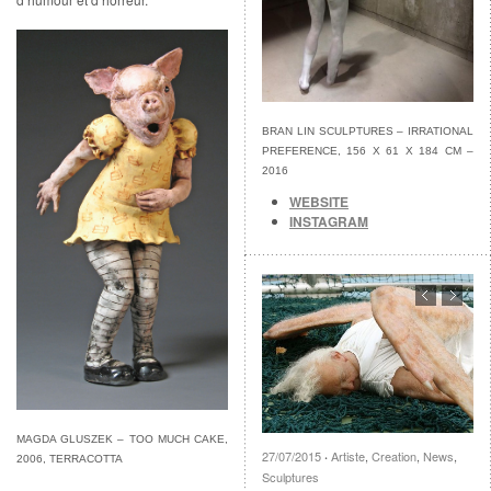
BRAN LIN SCULPTURES – IRRATIONAL
PREFERENCE, 156 X 61 X 184 CM –
2016
WEBSITE
INSTAGRAM
MAGDA GLUSZEK – TOO MUCH CAKE,
27/07/2015
Artiste
,
Creation
,
News
,
·
2006, TERRACOTTA
Sculptures