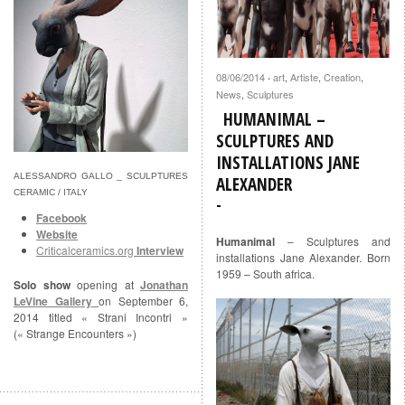
08/06/2014
art
,
Artiste
,
Creation
,
·
News
,
Sculptures
HUMANIMAL –
SCULPTURES AND
INSTALLATIONS JANE
ALESSANDRO GALLO _ SCULPTURES
ALEXANDER
CERAMIC / ITALY
Facebook
Website
Humanimal
– Sculptures and
Criticalceramics.org
Interview
installations Jane Alexander. Born
1959 – South africa.
Solo show
opening at
Jonathan
LeVine Gallery
on September 6,
2014 titled « Strani Incontri »
(« Strange Encounters »)