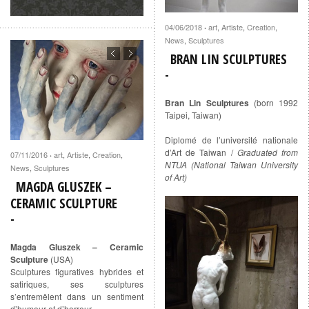
04/06/2018
art
,
Artiste
,
Creation
,
·
News
,
Sculptures
BRAN LIN SCULPTURES
Bran Lin Sculptures
(born 1992
Taipei, Taiwan)
Diplomé de l’université nationale
d’Art de Taiwan /
Graduated from
07/11/2016
art
,
Artiste
,
Creation
,
·
NTUA (National Taiwan University
News
,
Sculptures
of Art)
MAGDA GLUSZEK –
CERAMIC SCULPTURE
Magda Gluszek – Ceramic
Sculpture
(USA)
Sculptures figuratives hybrides et
satiriques, ses sculptures
s’entremêlent dans un sentiment
d’humour et d’horreur.